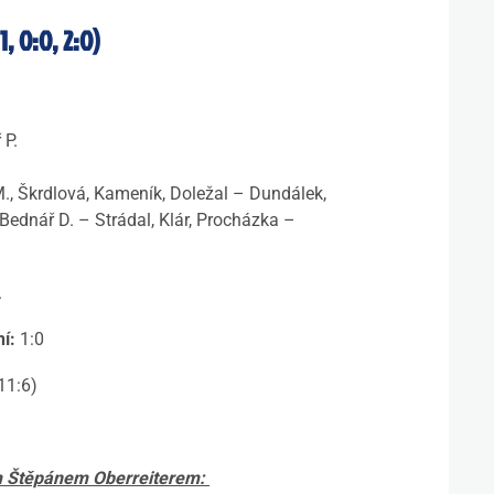
, 0:0, 2:0)
 P.
., Škrdlová, Kameník, Doležal – Dundálek,
 Bednář D. – Strádal, Klár, Procházka –
.
í:
1:0
11:6)
m Štěpánem Oberreiterem: