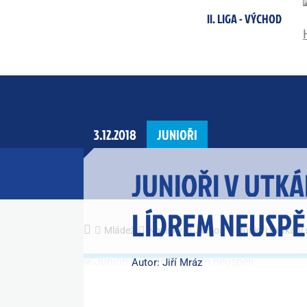
II. LIGA - VÝCHOD
3.12.2018
JUNIOŘI
JUNIOŘI V UTKÁ
LÍDREM NEUSPĚ
Mládež
Novinky
Junioři
Junioři v utkání 
Autor: Jiří Mráz