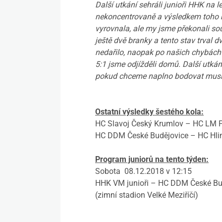
D
alší utkání sehráli junioři HHK na 
nekoncentrovaně a výsledkem toho b
vyrovnala, ale my jsme překonali so
ještě dvě branky a tento stav trval dvě
nedařilo, naopak po našich chybách 
5:1 jsme odjížděli domů. Další utk
pokud chceme naplno bodovat musím
Ostatní výsledky šestého kola:
HC Slavoj Český Krumlov – HC LM P
HC DDM České Budějovice – HC Hli
Program juniorů na tento týden:
Sobota 08.12.2018 v 12:15
HHK VM junioři – HC DDM České Bu
(zimní stadion Velké Meziříčí)