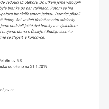
ledě vedoucí Chotěboře. Do utkání jsme vstoupili
yla branka po pár vteřinách. Potom se hra
upeřova brankáře jenom jednou. Domácí přidali
 třetiny. Ani ve třetí třetině se nám střelecky
jsme obdrželi ještě dvě branky a s výsledkem
ání hrajeme doma s Českými Budějovicemi a
e se zlepšit v koncovce.
elhřimov 5:3
nsko odloženo na 31.1.2019
dějovice