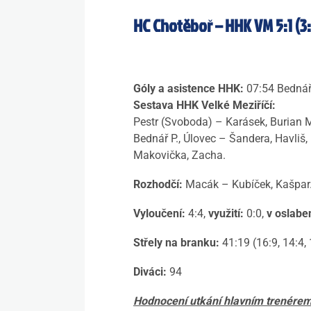
HC Chotěboř – HHK VM 5:1 (3:1
Góly a asistence HHK:
07:54 Bednář
Sestava HHK Velké Meziříčí:
Pestr (Svoboda) – Karásek, Burian M
Bednář P., Úlovec – Šandera, Havliš,
Makovička, Zacha.
Rozhodčí:
Macák – Kubíček, Kašpar
Vyloučení:
4:4,
využití:
0:0,
v oslaben
Střely na branku:
41:19 (16:9, 14:4, 
Diváci:
94
Hodnocení utkání hlavním trenére