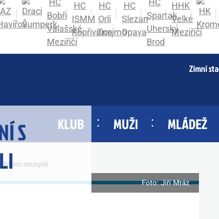
Zimní st
KLUB
MUŽI
MLÁDEŽ
NÍ S
LI
s lídrem neuspěli
Foto: Jiří Mráz