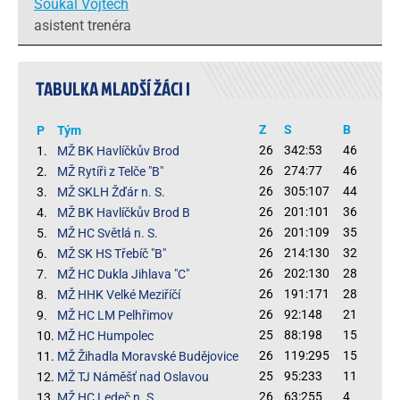
Šoukal Vojtěch
asistent trenéra
TABULKA MLADŠÍ ŽÁCI I
Z
S
B
P
Tým
26
342:53
46
1.
MŽ BK Havlíčkův Brod
26
274:77
46
2.
MŽ Rytíři z Telče "B"
26
305:107
44
3.
MŽ SKLH Žďár n. S.
26
201:101
36
4.
MŽ BK Havlíčkův Brod B
26
201:109
35
5.
MŽ HC Světlá n. S.
26
214:130
32
6.
MŽ SK HS Třebíč "B"
26
202:130
28
7.
MŽ HC Dukla Jihlava "C"
26
191:171
28
8.
MŽ HHK Velké Meziříčí
26
92:148
21
9.
MŽ HC LM Pelhřimov
25
88:198
15
10.
MŽ HC Humpolec
26
119:295
15
11.
MŽ Žihadla Moravské Budějovice
25
95:233
11
12.
MŽ TJ Náměšť nad Oslavou
26
63:255
4
13.
MŽ HC Ledeč n. S.