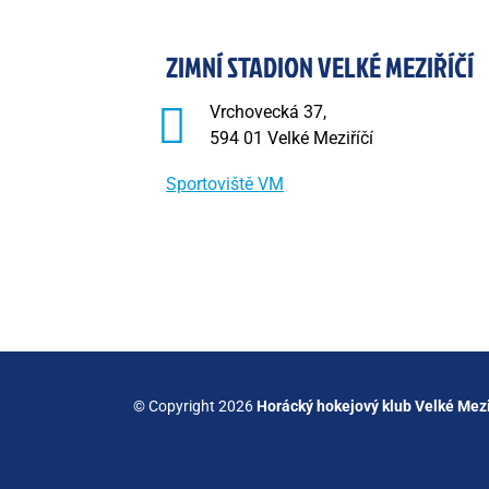
ZIMNÍ STADION VELKÉ MEZIŘÍČÍ
Vrchovecká 37,
594 01 Velké Meziříčí
Sportoviště VM
© Copyright 2026
Horácký hokejový klub Velké Mezi