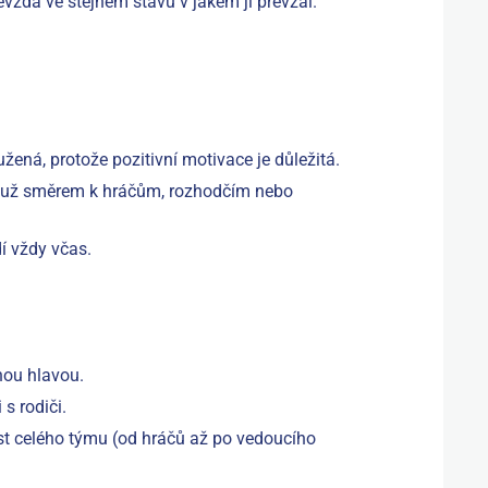
evzdá ve stejném stavu v jakém ji převzal.
užená, protože pozitivní motivace je důležitá.
ť už směrem k hráčům, rozhodčím nebo
í vždy včas.
.
nou hlavou.
 s rodiči.
t celého týmu (od hráčů až po vedoucího