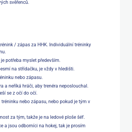
vých svěřenců.
rénink / zápas za HHK. Individuální tréninky
nu.
to je potřeba myslet především.
mí na střídačku, je vždy v hledišti.
réninku nebo zápasu.
ra a neříká hráči, aby trenéra neposlouchal.
ší se z očí do očí.
tréninku nebo zápasu, nebo pokud je tým v
st za tým, takže je na ledové ploše šéf.
ce a jsou odborníci na hokej, tak je prosím