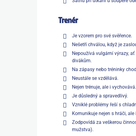
Šatnu při utkání u soupeře od
Trenér
Je vzorem pro své svěřence.
Nešetří chválou, když je zaslo
Nepoužívá vulgární výrazy, a
divákům.
Na zápasy nebo tréninky chod
Neustále se vzdělává.
Nejen trénuje, ale i vychovává
Je důsledný a spravedlivý.
Vzniklé problémy řeší s chlad
Komunikuje nejen s hráči, ale i
Zodpovídá za veškerou činnos
mužstva).