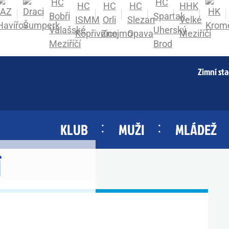
Zimní st
KLUB
MUŽI
MLÁDEŽ
Í