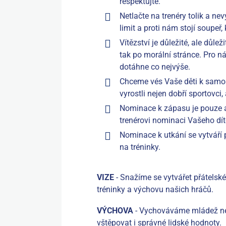
respektujte.
Netlačte na trenéry tolik a ne
limit a proti nám stojí soupeř,
Vítězství je důležité, ale důle
tak po morální stránce. Pro ná
dotáhne co nejvýše.
Chceme vés Vaše děti k samos
vyrostli nejen dobří sportovci, 
Nominace k zápasu je pouze a
trenérovi nominaci Vašeho dí
Nominace k utkání se vytváří 
na tréninky.
VIZE
- Snažíme se vytvářet přátelské 
tréninky a výchovu našich hráčů.
VÝCHOVA
- Vychováváme mládež nej
vštěpovat i správné lidské hodnoty.