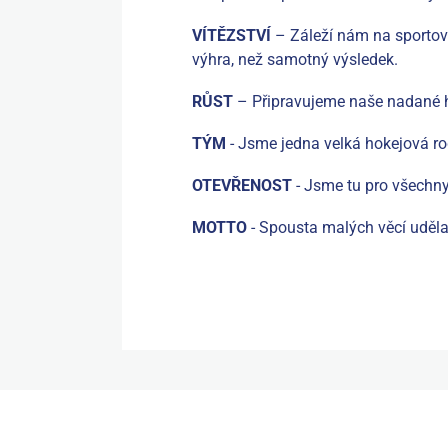
VÍTĚZSTVÍ
– Záleží nám na sportovní
výhra, než samotný výsledek.
RŮST
– Připravujeme naše nadané h
TÝM
- Jsme jedna velká hokejová r
OTEVŘENOST
- Jsme tu pro všechny
MOTTO
- Spousta malých věcí uděla