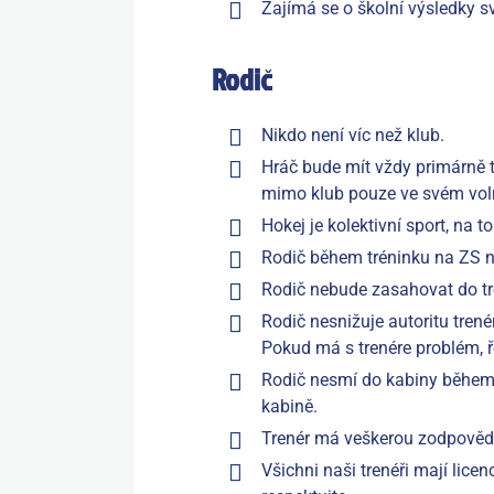
Zajímá se o školní výsledky s
Rodič
Nikdo není víc než klub.
Hráč bude mít vždy primárně t
mimo klub pouze ve svém vol
Hokej je kolektivní sport, na 
Rodič během tréninku na ZS nes
Rodič nebude zasahovat do t
Rodič nesnižuje autoritu trené
Pokud má s trenére problém, ře
Rodič nesmí do kabiny během 
kabině.
Trenér má veškerou zodpovědno
Všichni naši trenéři mají licen