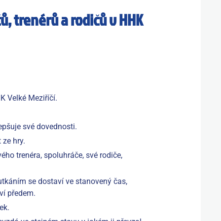
ů, trenérů a rodičů v HHK
K Velké Meziříčí.
epšuje své dovednosti.
 ze hry.
ého trenéra, spoluhráče, své rodiče,
utkáním se dostaví ve stanovený čas,
ví předem.
ek.