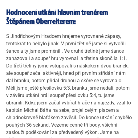
Hodnocení utkání hlavním trenérem
Štěpánem Oberreiterem:
S Jindřichovým Hradcem hrajeme vyrovnané zápasy,
tentokrát to nebylo jinak. V první třetině jsme si vytvořili
šance a ty jsme proměnili. Ve druhé třetině jsme šance
zahazovali a soupeř hru vyrovnal a třetina skončila 1:1.
Do třetí třetiny jsme vstupovali s náskokem dvou branek,
ale soupeř začal aktivněji, hned při prvním střídání nám
dal branku, potom přidal druhou a skóre se vyrovnalo.
Měli jsme ještě přesilovku 5:3, branku jsme nedali, potom
v závěru utkání hrál soupeř přesilovku 5:4, tu jsme
ubránili. Když jsem začal vybírat hráče na nájezdy, vzal to
kapitán Michal Báňa na sebe, projel celým placem a
chladnokrevně blafákem zavěsil. Do konce utkání chybělo
pouhých 36 sekund. Vezeme cenné tři body, všichni
zaslouží poděkování za předvedený výkon. Jsme na