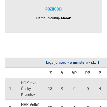
ROZHODČÍ
Hamr – Soukup, Marek
Liga juniorů - o umístění - sk. T
Z
V
VP
PP
P
HC Slavoj
1.
Český
13
9
0
0
4
Krumlov
HHK Velké