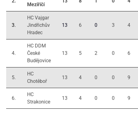
2.
13
8
1
0
4
Meziříčí
HC Vajgar
3.
Jindřichův
13
6
0
3
4
Hradec
HC DDM
4.
České
13
5
2
0
6
Budějovice
HC
5.
13
4
0
0
9
Chotěboř
HC
6.
13
4
0
0
9
Strakonice