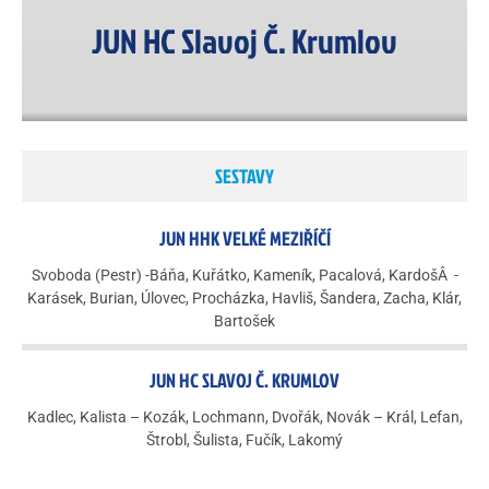
JUN HC Slavoj Č. Krumlov
SESTAVY
JUN HHK VELKÉ MEZIŘÍČÍ
Svoboda (Pestr) -Báňa, Kuřátko, Kameník, Pacalová, KardošÂ -
Karásek, Burian, Úlovec, Procházka, Havliš, Šandera, Zacha, Klár,
Bartošek
JUN HC SLAVOJ Č. KRUMLOV
Kadlec, Kalista – Kozák, Lochmann, Dvořák, Novák – Král, Lefan,
Štrobl, Šulista, Fučík, Lakomý