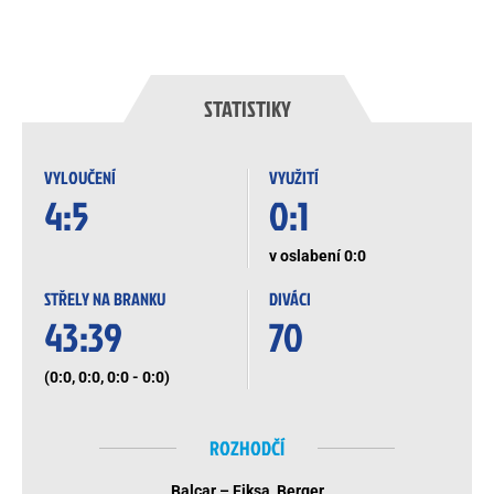
STATISTIKY
VYLOUČENÍ
VYUŽITÍ
4:5
0:1
v oslabení 0:0
STŘELY NA BRANKU
DIVÁCI
43:39
70
(0:0, 0:0, 0:0 - 0:0)
ROZHODČÍ
Balcar – Fiksa, Berger