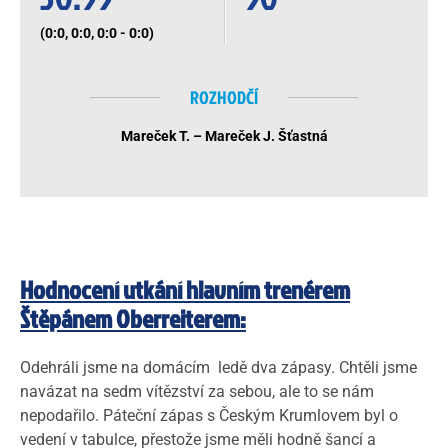
(0:0, 0:0, 0:0 - 0:0)
ROZHODČÍ
Mareček T. – Mareček J. Šťastná
Hodnocení utkání hlavním trenérem
Štěpánem Oberreiterem:
Odehráli jsme na domácím ledě dva zápasy. Chtěli jsme
navázat na sedm vítězství za sebou, ale to se nám
nepodařilo. Páteční zápas s Českým Krumlovem byl o
vedení v tabulce, přestože jsme měli hodně šancí a