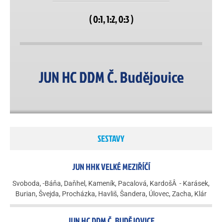
( 0:1, 1:2, 0:3 )
JUN HC DDM Č. Budějovice
SESTAVY
JUN HHK VELKÉ MEZIŘÍČÍ
Svoboda, -Báňa, Daňhel, Kameník, Pacalová, KardošÂ - Karásek,
Burian, Švejda, Procházka, Havliš, Šandera, Úlovec, Zacha, Klár
JUN HC DDM Č. BUDĚJOVICE