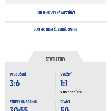
JUN HHK VELKÉ MEZIŘÍČÍ
JUN HC DDM Č. BUDĚJOVICE
STATISTIKY
VYLOUČENÍ
VYUŽITÍ
3:6
1:1
v oslabení 0:0
STŘELY NA BRANKU
DIVÁCI
30:55
50