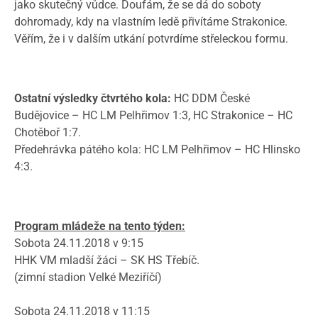
jako skutečný vůdce. Doufám, že se dá do soboty
dohromady, kdy na vlastním ledě přivítáme Strakonice.
Věřím, že i v dalším utkání potvrdíme střeleckou formu.
Ostatní výsledky čtvrtého kola:
HC DDM České
Budějovice – HC LM Pelhřimov 1:3, HC Strakonice – HC
Chotěboř 1:7.
Předehrávka pátého kola: HC LM Pelhřimov – HC Hlinsko
4:3.
Program mládeže na tento týden:
Sobota 24.11.2018 v 9:15
HHK VM mladší žáci – SK HS Třebíč.
(zimní stadion Velké Meziříčí)
Sobota 24.11.2018 v 11:15