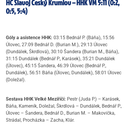
HC Slavoj Český Krumlov – HHK VM 5:11 (0:2,
0:5, 5:4)
Góly a asistence HHK:
03:15 Bednář P. (Báňa), 15:56
Úlovec, 27:09 Bednář D. (Burian M.), 29:13 Úlovec
(Dundálek, Škrdlová), 30:10 Šandera (Burian M., Báňa),
31:15 Dundálek (Bednář P., Karásek), 35:21 Dundálek
(Úlovec), 45:15 Šandera, 46:39 Úlovec (Bednář P.,
Dundálek), 56:51 Báňa (Úlovec, Dundálek), 58:01 Úlovec
(Doležal).
Sestava HHK Velké Meziříčí:
Pestr (Juda P.) – Karásek,
Báňa, Kameník, Doležal, Škrdlová – Dundálek, Bednář P.,
Úlovec – Šandera, Bednář D., Burian M. – Makovička,
Strádal, Procházka – Zacha, Klár.