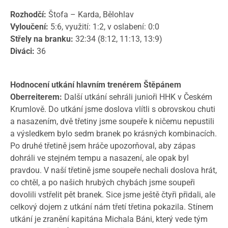
Rozhodčí:
Štofa – Karda, Bělohlav
Vyloučení:
5:6, využití: 1:2, v oslabení: 0:0
Střely na branku:
32:34 (8:12, 11:13, 13:9)
Diváci:
36
Hodnocení utkání hlavním trenérem Štěpánem
Oberreiterem:
Další utkání sehráli junioři HHK v Českém
Krumlově. Do utkání jsme doslova vlítli s obrovskou chuti
a nasazením, dvě třetiny jsme soupeře k ničemu nepustili
a výsledkem bylo sedm branek po krásných kombinacích.
Po druhé třetině jsem hráče upozorňoval, aby zápas
dohráli ve stejném tempu a nasazení, ale opak byl
pravdou. V naší třetině jsme soupeře nechali doslova hrát,
co chtěl, a po našich hrubých chybách jsme soupeři
dovolili vstřelit pět branek. Sice jsme ještě čtyři přidali, ale
celkový dojem z utkání nám třetí třetina pokazila. Stínem
utkání je zranění kapitána Michala Báni, který vede tým