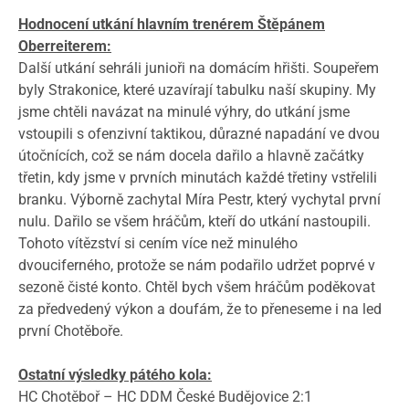
Hodnocení utkání hlavním trenérem Štěpánem
Oberreiterem:
Další utkání sehráli junioři na domácím hřišti. Soupeřem
byly Strakonice, které uzavírají tabulku naší skupiny. My
jsme chtěli navázat na minulé výhry, do utkání jsme
vstoupili s ofenzivní taktikou, důrazné napadání ve dvou
útočnících, což se nám docela dařilo a hlavně začátky
třetin, kdy jsme v prvních minutách každé třetiny vstřelili
branku. Výborně zachytal Míra Pestr, který vychytal první
nulu. Dařilo se všem hráčům, kteří do utkání nastoupili.
Tohoto vítězství si cením více než minulého
dvouciferného, protože se nám podařilo udržet poprvé v
sezoně čisté konto. Chtěl bych všem hráčům poděkovat
za předvedený výkon a doufám, že to přeneseme i na led
první Chotěboře.
Ostatní výsledky pátého kola:
HC Chotěboř – HC DDM České Budějovice 2:1