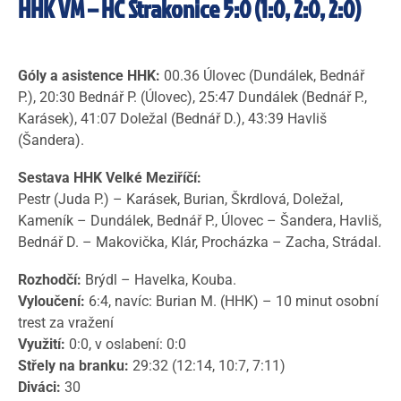
HHK VM – HC Strakonice 5:0 (1:0, 2:0, 2:0)
Góly a asistence HHK:
00.36 Úlovec (Dundálek, Bednář
P.), 20:30 Bednář P. (Úlovec), 25:47 Dundálek (Bednář P.,
Karásek), 41:07 Doležal (Bednář D.), 43:39 Havliš
(Šandera).
Sestava HHK Velké Meziříčí:
Pestr (Juda P.) – Karásek, Burian, Škrdlová, Doležal,
Kameník – Dundálek, Bednář P., Úlovec – Šandera, Havliš,
Bednář D. – Makovička, Klár, Procházka – Zacha, Strádal.
Rozhodčí:
Brýdl – Havelka, Kouba.
Vyloučení:
6:4, navíc: Burian M. (HHK) – 10 minut osobní
trest za vražení
Využití:
0:0, v oslabení: 0:0
Střely na branku:
29:32 (12:14, 10:7, 7:11)
Diváci:
30