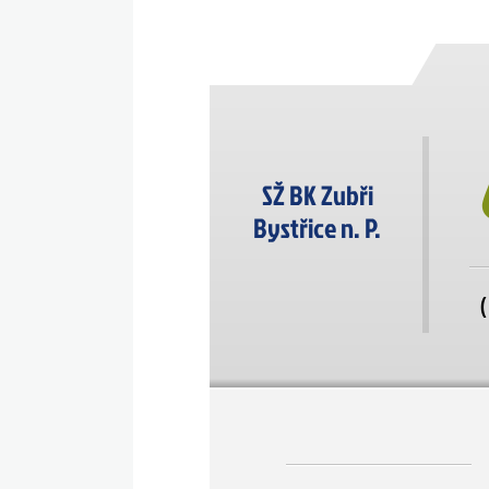
SŽ BK Zubři
Bystřice n. P.
(