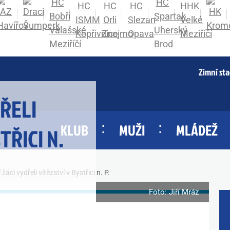
Zimní st
DŘELI
KLUB
MUŽI
MLÁDEŽ
TŘICI N.
 žáci vydřeli vítězství v Bystřici n. P.
Foto: Jiří Mráz