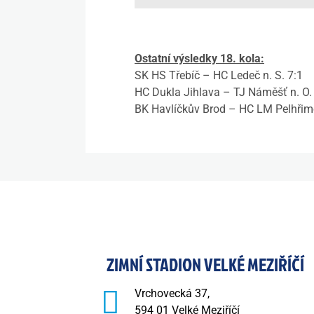
Ostatní výsledky 18. kola:
SK HS Třebíč – HC Ledeč n. S. 7:1
HC Dukla Jihlava – TJ Náměšť n. O.
BK Havlíčkův Brod – HC LM Pelhřim
ZIMNÍ STADION VELKÉ MEZIŘÍČÍ
Vrchovecká 37,
594 01 Velké Meziříčí