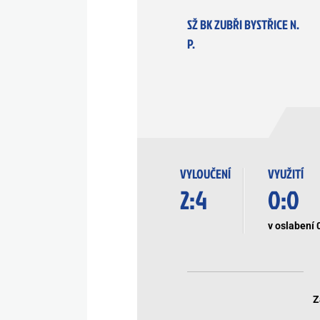
SŽ BK ZUBŘI BYSTŘICE N.
P.
VYLOUČENÍ
VYUŽITÍ
2:4
0:0
v oslabení 
Z