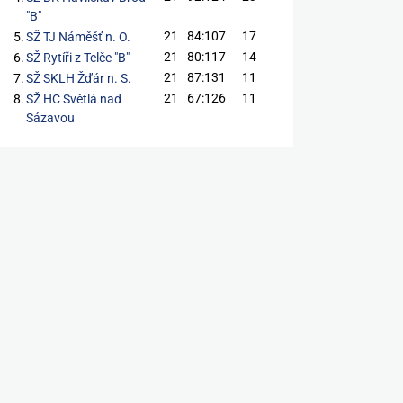
"B"
21
84:107
17
5.
SŽ TJ Náměšť n. O.
21
80:117
14
6.
SŽ Rytíři z Telče "B"
21
87:131
11
7.
SŽ SKLH Žďár n. S.
21
67:126
11
8.
SŽ HC Světlá nad
Sázavou