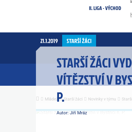
II. LIGA - VÝCHOD
21.1.2019
STARŠÍ ŽÁCI
STARŠÍ ŽÁCI VY
VÍTĚZSTVÍ V BYS
P.
Mládež
Starší žáci
Novinky v týmu
Starší
Autor: Jiří Mráz