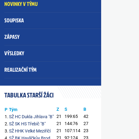
NOVINKY V TÝMU
SOUPISKA
ZÁPASY
VÝSLEDKY
REALIZAČNÍ TÝM
TABULKA STARŠÍ ŽÁCI
Z
S
B
P
Tým
21
199:65
42
1.
SŽ HC Dukla Jihlava "B"
21
144:76
27
2.
SŽ SK HS Třebíč "B"
21
107:114
23
3.
SŽ HHK Velké Meziříčí
21
92:124
23
4.
SŽ BK Havlíčkův Brod