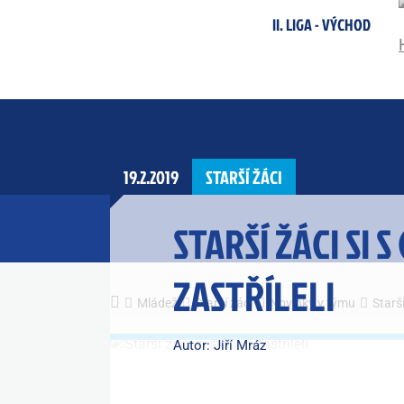
II. LIGA - VÝCHOD
19.2.2019
STARŠÍ ŽÁCI
STARŠÍ ŽÁCI SI S
ZASTŘÍLELI
Mládež
Starší žáci
Novinky v týmu
Starší
Autor: Jiří Mráz