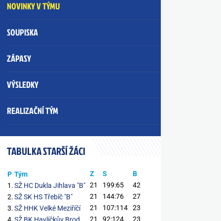
NOVINKY V TÝMU
SOUPISKA
ZÁPASY
VÝSLEDKY
REALIZAČNÍ TÝM
TABULKA STARŠÍ ŽÁCI
Z
S
B
P
Tým
21
199:65
42
1.
SŽ HC Dukla Jihlava "B"
21
144:76
27
2.
SŽ SK HS Třebíč "B"
21
107:114
23
3.
SŽ HHK Velké Meziříčí
21
92:124
23
4.
SŽ BK Havlíčkův Brod