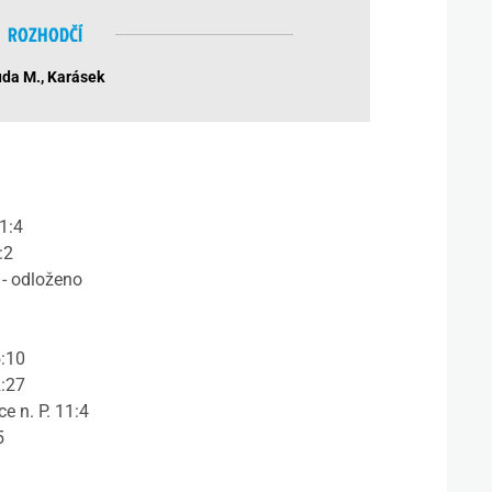
ROZHODČÍ
da M., Karásek
1:4
:2
 - odloženo
5:10
2:27
e n. P. 11:4
5