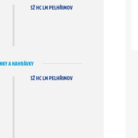
SŽ HC LM PELHŘIMOV
NKY A NAHRÁVKY
SŽ HC LM PELHŘIMOV