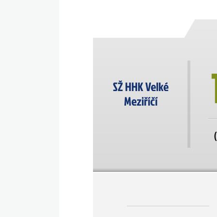
SŽ HHK Velké
Meziříčí
(