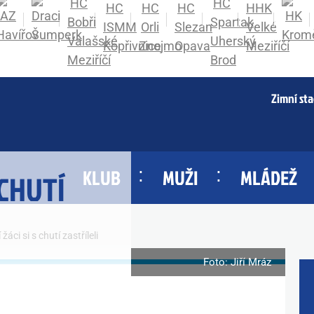
Zimní st
KLUB
MUŽI
MLÁDEŽ
 CHUTÍ
 žáci si s chutí zastříleli
Foto: Jiří Mráz