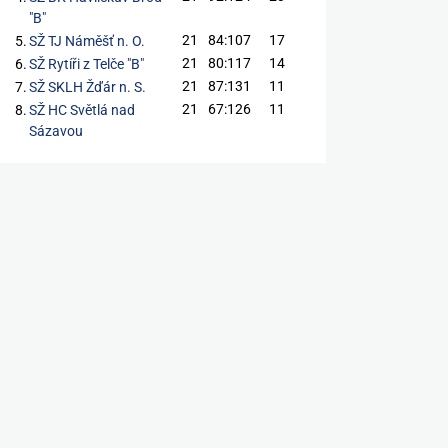
"B"
21
84:107
17
5.
SŽ TJ Náměšť n. O.
21
80:117
14
6.
SŽ Rytíři z Telče "B"
21
87:131
11
7.
SŽ SKLH Žďár n. S.
21
67:126
11
8.
SŽ HC Světlá nad
Sázavou