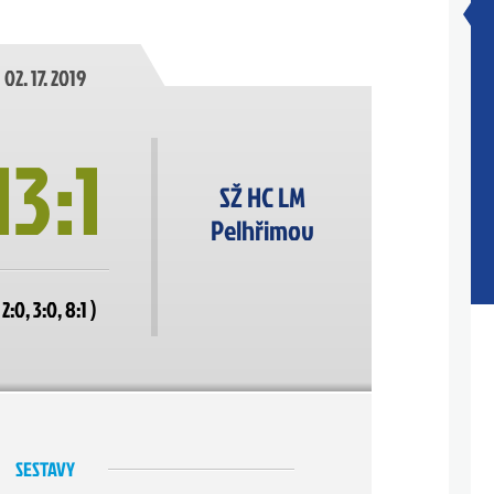
02. 17. 2019
13:1
SŽ HC LM
Pelhřimov
 2:0, 3:0, 8:1 )
SESTAVY