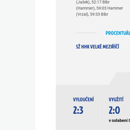
(Jašek), 52:17 Bíbr
(Hammer), 59:03 Hammer
(Vrzal), 59:33 Bíbr
PROCENTUÁL
SŽ HHK VELKÉ MEZIŘÍČÍ
VYLOUČENÍ
VYUŽITÍ
2:3
2:0
v oslabení 