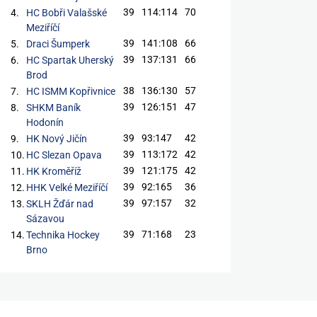
39
114:114
70
4.
HC Bobři Valašské
Meziříčí
39
141:108
66
5.
Draci Šumperk
39
137:131
66
6.
HC Spartak Uherský
Brod
38
136:130
57
7.
HC ISMM Kopřivnice
39
126:151
47
8.
SHKM Baník
Hodonín
39
93:147
42
9.
HK Nový Jičín
39
113:172
42
10.
HC Slezan Opava
39
121:175
42
11.
HK Kroměříž
39
92:165
36
12.
HHK Velké Meziříčí
39
97:157
32
13.
SKLH Žďár nad
Sázavou
39
71:168
23
14.
Technika Hockey
Brno