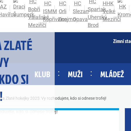
 ZLATÉ
Zimní st
VY
KLUB
MUŽI
MLÁDEŽ
KDO SI
!
a Zlaté hokejky 2025: Vy rozhodujete, kdo si odnese trofej!