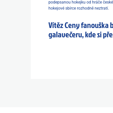
podepsanou hokejku od hráče české r
hokejové sbírce rozhodně neztratí.
Vítěz Ceny fanouška 
galavečeru, kde si p