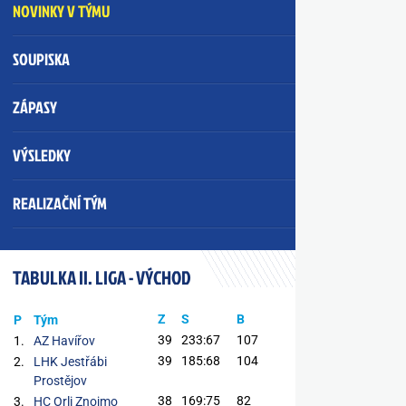
NOVINKY V TÝMU
SOUPISKA
ZÁPASY
VÝSLEDKY
REALIZAČNÍ TÝM
TABULKA II. LIGA - VÝCHOD
Z
S
B
P
Tým
39
233:67
107
1.
AZ Havířov
39
185:68
104
2.
LHK Jestřábi
Prostějov
38
169:75
82
3.
HC Orli Znojmo