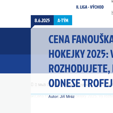
II. LIGA - VÝCHOD
8.6.2025
A-TÝM
CENA FANOUŠKA
HOKEJKY 2025: 
ROZHODUJETE, 
ODNESE TROFEJ
Muži
A tým
Novinky v týmu
Cena fanoušk
Autor: Jiří Mráz