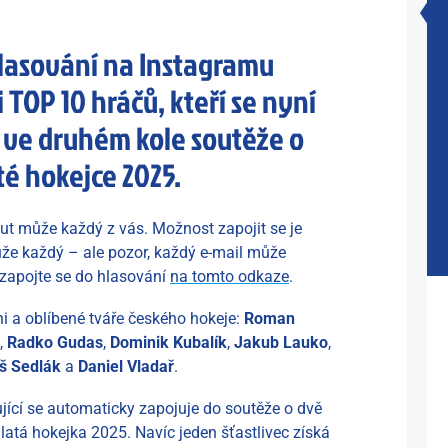
hlasování na Instagramu
 TOP 10 hráčů, kteří se nyní
ň ve druhém kole soutěže o
é hokejce 2025.
ut může každý z vás. Možnost zapojit se je
může každý – ale pozor, každý e-mail může
 zapojte se do hlasování
na tomto odkaze
.
ni a oblíbené tváře českého hokeje:
Roman
,
Radko Gudas
,
Dominik Kubalík
,
Jakub Lauko
,
š Sedlák
a
Daniel Vladař
.
jící se automaticky zapojuje do soutěže o dvě
latá hokejka 2025. Navíc jeden šťastlivec získá