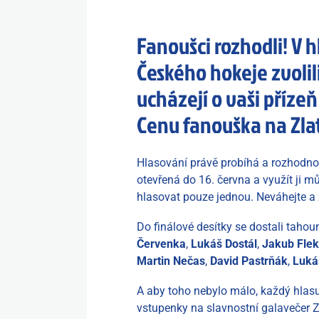
Fanoušci rozhodli! V 
Českého hokeje zvolili
ucházejí o vaši příze
Cenu fanouška na Zlat
Hlasování právě probíhá a rozhodno
otevřená do 16. června a využít ji 
hlasovat pouze jednou. Neváhejte a
Do finálové desítky se dostali tahou
Červenka
,
Lukáš Dostál
,
Jakub Flek
Martin Nečas
,
David Pastrňák
,
Luká
A aby toho nebylo málo, každý hlasu
vstupenky na slavnostní galavečer Z