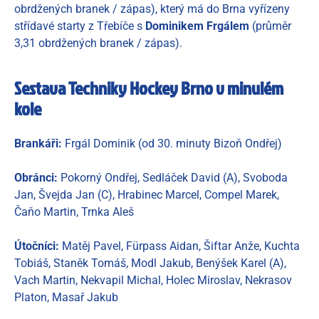
obrdžených branek / zápas), který má do Brna vyřízeny
střídavé starty z Třebíče s
Dominikem Frgálem
(průměr
3,31 obrdžených branek / zápas).
Sestava Techniky Hockey Brno v minulém
kole
Brankáři:
Frgál Dominik (od 30. minuty Bizoň Ondřej)
Obránci:
Pokorný Ondřej, Sedláček David (A), Svoboda
Jan, Švejda Jan (C), Hrabinec Marcel, Compel Marek,
Čaňo Martin, Trnka Aleš
Útočníci:
Matěj Pavel, Fürpass Aidan, Šiftar Anže, Kuchta
Tobiáš, Staněk Tomáš, Modl Jakub, Benýšek Karel (A),
Vach Martin, Nekvapil Michal, Holec Miroslav, Nekrasov
Platon, Masař Jakub