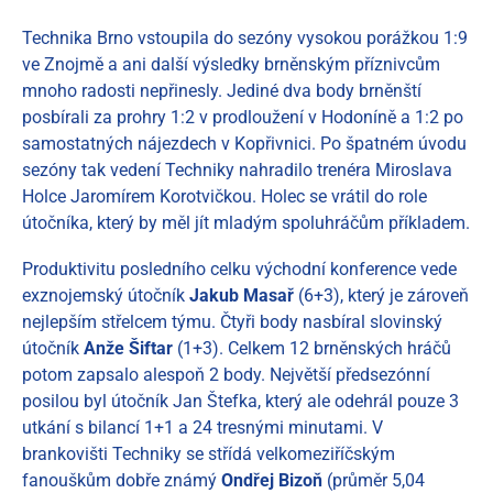
Technika Brno vstoupila do sezóny vysokou porážkou 1:9
ve Znojmě a ani další výsledky brněnským příznivcům
mnoho radosti nepřinesly. Jediné dva body brněnští
posbírali za prohry 1:2 v prodloužení v Hodoníně a 1:2 po
samostatných nájezdech v Kopřivnici. Po špatném úvodu
sezóny tak vedení Techniky nahradilo trenéra Miroslava
Holce Jaromírem Korotvičkou. Holec se vrátil do role
útočníka, který by měl jít mladým spoluhráčům příkladem.
Produktivitu posledního celku východní konference vede
exznojemský útočník
Jakub Masař
(6+3), který je zároveň
nejlepším střelcem týmu. Čtyři body nasbíral slovinský
útočník
Anže Šiftar
(1+3). Celkem 12 brněnských hráčů
potom zapsalo alespoň 2 body. Největší předsezónní
posilou byl útočník Jan Štefka, který ale odehrál pouze 3
utkání s bilancí 1+1 a 24 tresnými minutami. V
brankovišti Techniky se střídá velkomeziříčským
fanouškům dobře známý
Ondřej Bizoň
(průměr 5,04