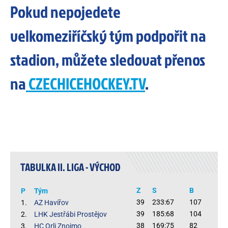
Pokud nepojedete
velkomeziříčský tým podpořit na
stadion, můžete sledovat přenos
na
CZECHICEHOCKEY.TV
.
TABULKA II. LIGA - VÝCHOD
Z
S
B
P
Tým
39
233:67
107
1.
AZ Havířov
39
185:68
104
2.
LHK Jestřábi Prostějov
38
169:75
82
3.
HC Orli Znojmo