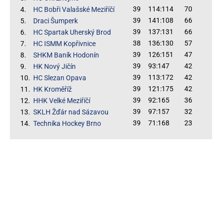
39
114:114
70
4.
HC Bobři Valašské Meziříčí
39
141:108
66
5.
Draci Šumperk
39
137:131
66
6.
HC Spartak Uherský Brod
38
136:130
57
7.
HC ISMM Kopřivnice
39
126:151
47
8.
SHKM Baník Hodonín
39
93:147
42
9.
HK Nový Jičín
39
113:172
42
10.
HC Slezan Opava
39
121:175
42
11.
HK Kroměříž
39
92:165
36
12.
HHK Velké Meziříčí
39
97:157
32
13.
SKLH Žďár nad Sázavou
39
71:168
23
14.
Technika Hockey Brno