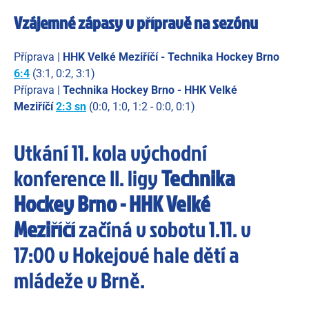
Vzájemné zápasy v přípravě na sezónu
Příprava |
HHK Velké Meziříčí - Technika Hockey Brno
6:4
(3:1, 0:2, 3:1)
Příprava |
Technika Hockey Brno - HHK Velké
Meziříčí
2:3 sn
(0:0, 1:0, 1:2 - 0:0, 0:1)
Utkání 11. kola východní
konference II. ligy
Technika
Hockey Brno - HHK Velké
Meziříčí
začíná v sobotu 1.11. v
17:00 v Hokejové hale dětí a
mládeže v Brně.