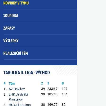
NOVINKY V TÝMU
SOUPISKA
ZÁPASY
VÝSLEDKY
REALIZAČNÍ TÝM
TABULKA II. LIGA - VÝCHOD
Z
S
B
P
Tým
39
233:67
107
1.
AZ Havířov
39
185:68
104
2.
LHK Jestřábi
Prostějov
38
169:75
82
3.
HC Orli Znojmo