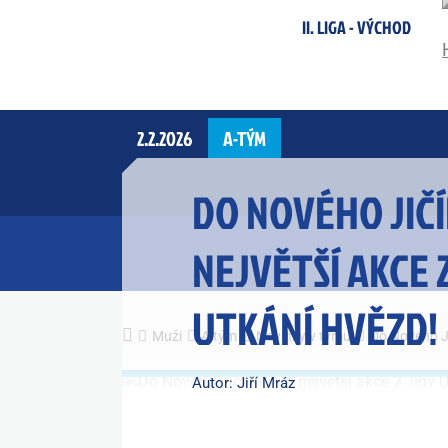
II. LIGA - VÝCHOD
2.2.2026
A-TÝM
DO NOVÉHO JIČÍ
NEJVĚTŠÍ AKCE 2
UTKÁNÍ HVĚZD!
Muži
A tým
Novinky v týmu
Do Nového Ji
Autor: Jiří Mráz