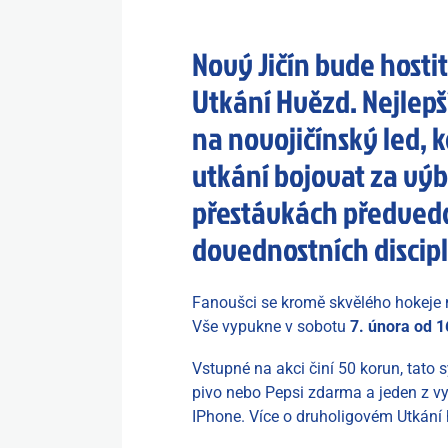
Nový Jičín bude hosti
Utkání Hvězd. Nejlepš
na novojičínský led, 
utkání bojovat za výb
přestávkách předved
dovednostních discipl
Fanoušci se kromě skvělého hokeje
Vše vypukne v sobotu
7. února od 1
Vstupné na akci činí 50 korun, tato 
pivo nebo Pepsi zdarma a jeden z vy
IPhone. Více o druholigovém Utkán