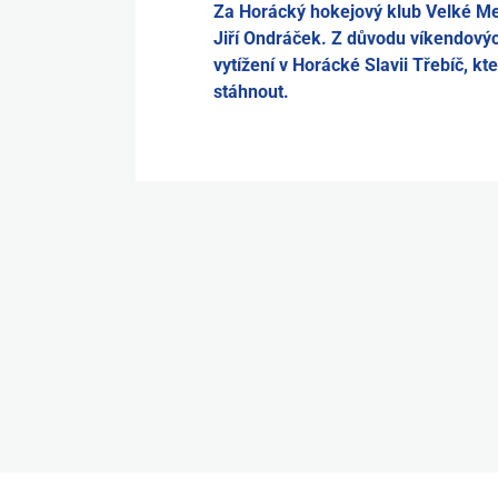
Za Horácký hokejový klub Velké Me
Jiří Ondráček. Z důvodu víkendový
vytížení v Horácké Slavii Třebíč, 
stáhnout.