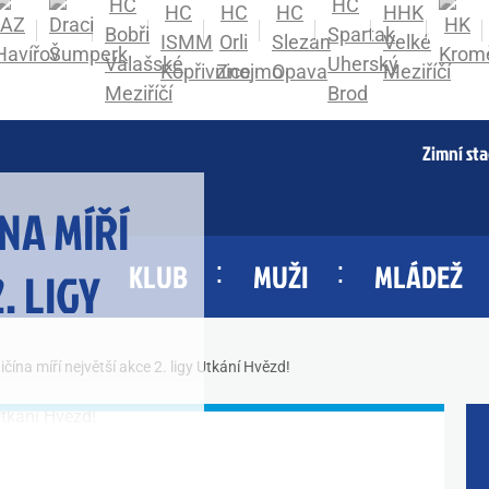
Zimní st
NA MÍŘÍ
KLUB
MUŽI
MLÁDEŽ
. LIGY
čína míří největší akce 2. ligy Utkání Hvězd!