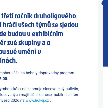
t třetí ročník druholigového
í hráči všech týmů se sjedou
kde budou v exhibičním
ěr své skupiny a o
ou své umění v
ínách.
 mohou těšit na bohatý doprovodný program.
6:00
.
symbolická cena zahrnuje slosovatelný bulletin,
losovaných majitelů si odnese mobilní telefon
í hvězd 2026 na
www.hokej.cz
.