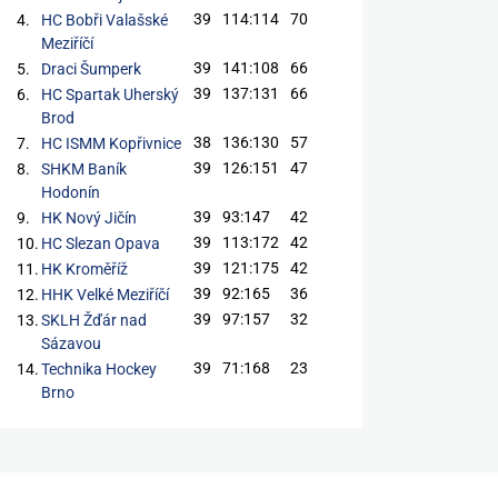
39
114:114
70
4.
HC Bobři Valašské
Meziříčí
39
141:108
66
5.
Draci Šumperk
39
137:131
66
6.
HC Spartak Uherský
Brod
38
136:130
57
7.
HC ISMM Kopřivnice
39
126:151
47
8.
SHKM Baník
Hodonín
39
93:147
42
9.
HK Nový Jičín
39
113:172
42
10.
HC Slezan Opava
39
121:175
42
11.
HK Kroměříž
39
92:165
36
12.
HHK Velké Meziříčí
39
97:157
32
13.
SKLH Žďár nad
Sázavou
39
71:168
23
14.
Technika Hockey
Brno