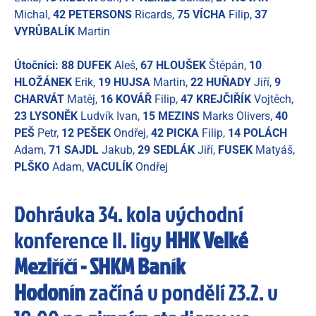
Michal,
42 PETERSONS
Ricards,
75 VÍCHA
Filip,
37
VYRŮBALÍK
Martin
Útočníci: 88 DUFEK
Aleš,
67 HLOUŠEK
Štěpán,
10
HLOŽÁNEK
Erik,
19 HUJSA
Martin,
22 HUŇADY
Jiří,
9
CHARVÁT
Matěj,
16 KOVÁŘ
Filip,
47 KREJČIŘÍK
Vojtěch,
23 LYSONĚK
Ludvík Ivan,
15 MEZINS
Marks Olivers,
40
PEŠ
Petr,
12 PEŠEK
Ondřej,
42 PICKA
Filip,
14 POLÁCH
Adam,
71 SAJDL
Jakub,
29 SEDLÁK
Jiří,
FUSEK
Matyáš,
PLŠKO
Adam,
VACULÍK
Ondřej
Dohrávka 34. kola východní
konference II. ligy
HHK Velké
Meziříčí - SHKM Baník
Hodonín
začíná v pondělí 23.2. v