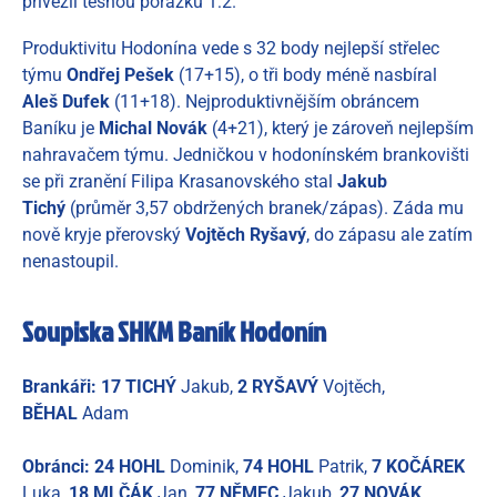
přivezli těsnou porážku 1:2.
Produktivitu Hodonína vede s 32 body nejlepší střelec
týmu
Ondřej Pešek
(17+15), o tři body méně nasbíral
Aleš Dufek
(11+18). Nejproduktivnějším obráncem
Baníku je
Michal Novák
(4+21), který je zároveň nejlepším
nahravačem týmu. Jedničkou v hodonínském brankovišti
se při zranění Filipa Krasanovského stal
Jakub
Tichý
(průměr 3,57 obdržených branek/zápas). Záda mu
nově kryje přerovský
Vojtěch Ryšavý
, do zápasu ale zatím
nenastoupil.
Soupiska SHKM Baník Hodonín
Brankáři: 17 TICHÝ
Jakub,
2 RYŠAVÝ
Vojtěch,
BĚHAL
Adam
Obránci:
24 HOHL
Dominik,
74 HOHL
Patrik,
7 KOČÁREK
Luka,
18 MLČÁK
Jan,
77 NĚMEC
Jakub,
27 NOVÁK