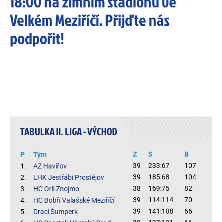
18:00 na zimním stadionu ve
Velkém Meziříčí. Přijďte nás
podpořit!
TABULKA II. LIGA - VÝCHOD
Z
S
B
P
Tým
39
233:67
107
1.
AZ Havířov
39
185:68
104
2.
LHK Jestřábi Prostějov
38
169:75
82
3.
HC Orli Znojmo
39
114:114
70
4.
HC Bobři Valašské Meziříčí
39
141:108
66
5.
Draci Šumperk