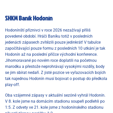
SHKM Baník Hodonín
Hodonínští příznivci v roce 2026 nezažívají příliš
povedené období. Hráči Baníku totiž v posledních
jedenácti zápasech zvítězili pouze jedinkrát! V tabulce
započítávající pouze formu z posledních 10 utkání je tak
Hodonín až na poslední příčce východní konference.
Jihomoravané po novém roce doplatili na početnou
marodku a přestože neprohrávají vysokými rozdíly, body
se jim sbírat nedaří. Z jisté pozice ve vyřazovacích bojích
tak najednou Hodonín musí bojovat o postup do předkola
play-off.
Oba vzájemné zápasy v aktuální sezóně vyhrál Hodonín.
V 8. kole jsme na domácím stadionu soupeři podlehli po
1:5. Z odvety ve 21. kole jsme z hodonínského stadionu