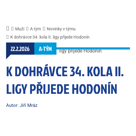
Muži
A tým
Novinky v týmu
K dohrávce 34. kola II. ligy přijede Hodonín
22.2.2026
A-TÝM
K DOHRÁVCE 34. KOLA II.
LIGY PŘIJEDE HODONÍN
Autor: Jiří Mráz