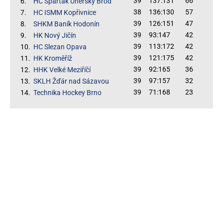
39
137:131
66
6.
HC Spartak Uherský Brod
38
136:130
57
7.
HC ISMM Kopřivnice
39
126:151
47
8.
SHKM Baník Hodonín
39
93:147
42
9.
HK Nový Jičín
39
113:172
42
10.
HC Slezan Opava
39
121:175
42
11.
HK Kroměříž
39
92:165
36
12.
HHK Velké Meziříčí
39
97:157
32
13.
SKLH Žďár nad Sázavou
39
71:168
23
14.
Technika Hockey Brno