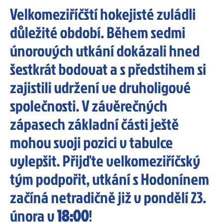
Velkomeziříčští hokejisté zvládli
důležité období. Během sedmi
únorových utkání dokázali hned
šestkrát bodovat a s předstihem si
zajistili udržení ve druholigové
společnosti. V závěrečných
zápasech základní části ještě
mohou svoji pozici v tabulce
vylepšit. Přijďte velkomeziříčský
tým podpořit, utkání s Hodonínem
začíná netradičně již v pondělí 23.
února v
18:00
!