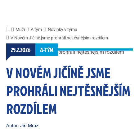
Muži
A tým
Novinky v týmu
V Novém Jičíně jsme prohráli nejtěsnějším rozdílem
25.2.2026
A-TÝM
V NOVÉM JIČÍNĚ JSME
PROHRÁLI NEJTĚSNĚJŠÍM
ROZDÍLEM
Autor: Jiří Mráz