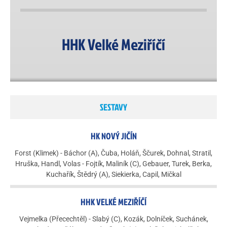
HHK Velké Meziříčí
SESTAVY
HK NOVÝ JIČÍN
Forst (Klimek) - Báchor (A), Čuba, Holáň, Ščurek, Dohnal, Stratil,
Hruška, Handl, Volas - Fojtík, Maliník (C), Gebauer, Turek, Berka,
Kuchařík, Štědrý (A), Siekierka, Capil, Mičkal
HHK VELKÉ MEZIŘÍČÍ
Vejmelka (Přecechtěl) - Slabý (C), Kozák, Dolníček, Suchánek,