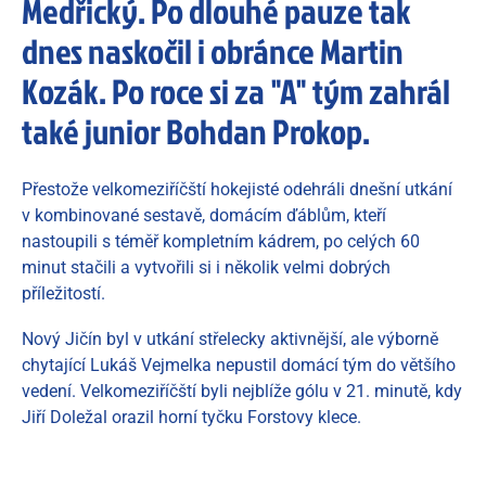
Medřický. Po dlouhé pauze tak
dnes naskočil i obránce Martin
Kozák. Po roce si za "A" tým zahrál
také junior Bohdan Prokop.
Přestože velkomeziříčští hokejisté odehráli dnešní utkání
v kombinované sestavě, domácím ďáblům, kteří
nastoupili s téměř kompletním kádrem, po celých 60
minut stačili a vytvořili si i několik velmi dobrých
příležitostí.
Nový Jičín byl v utkání střelecky aktivnější, ale výborně
chytající Lukáš Vejmelka nepustil domácí tým do většího
vedení. Velkomeziříčští byli nejblíže gólu v 21. minutě, kdy
Jiří Doležal orazil horní tyčku Forstovy klece.