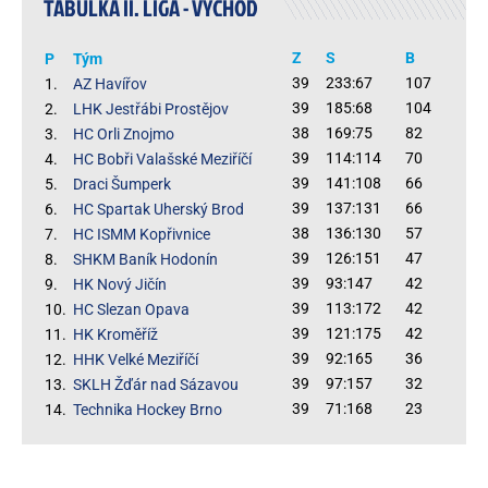
TABULKA II. LIGA - VÝCHOD
Z
S
B
P
Tým
39
233:67
107
1.
AZ Havířov
39
185:68
104
2.
LHK Jestřábi Prostějov
38
169:75
82
3.
HC Orli Znojmo
39
114:114
70
4.
HC Bobři Valašské Meziříčí
39
141:108
66
5.
Draci Šumperk
39
137:131
66
6.
HC Spartak Uherský Brod
38
136:130
57
7.
HC ISMM Kopřivnice
39
126:151
47
8.
SHKM Baník Hodonín
39
93:147
42
9.
HK Nový Jičín
39
113:172
42
10.
HC Slezan Opava
39
121:175
42
11.
HK Kroměříž
39
92:165
36
12.
HHK Velké Meziříčí
39
97:157
32
13.
SKLH Žďár nad Sázavou
39
71:168
23
14.
Technika Hockey Brno