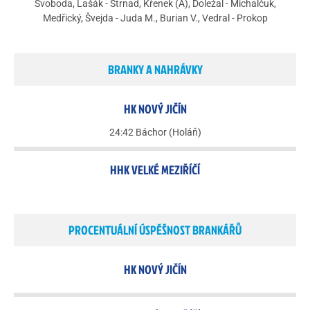
Svoboda, Lašák - Strnad, Křenek (A), Doležal - Michalčuk,
Medřický, Švejda - Juda M., Burian V., Vedral - Prokop
BRANKY A NAHRÁVKY
HK NOVÝ JIČÍN
24:42 Báchor (Holáň)
HHK VELKÉ MEZIŘÍČÍ
PROCENTUÁLNÍ ÚSPĚŠNOST BRANKÁŘŮ
HK NOVÝ JIČÍN