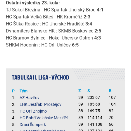
Ostatní výsledky 23. kola:
TJ Sokol Březina : HC Spartak Uherský Brod
4:1
HC Spartak Velká Bíteš : HK Kroměříž
2:3
HC Štika Rosice : HC Uherské Hradiště
3:4
Dynamiters Blansko HK : SKMB Boskovice
2:5
HC Brumov-Bylnice : Hokej Uherský Ostroh
4:3
SHKM Hodonín : HC Orli Uničov
6:5
TABULKA II. LIGA - VÝCHOD
Z
S
B
P
Tým
39
233:67
107
1.
AZ Havířov
39
185:68
104
2.
LHK Jestřábi Prostějov
38
169:75
82
3.
HC Orli Znojmo
39
114:114
70
4.
HC Bobři Valašské Meziříčí
39
141:108
66
5.
Draci Šumperk