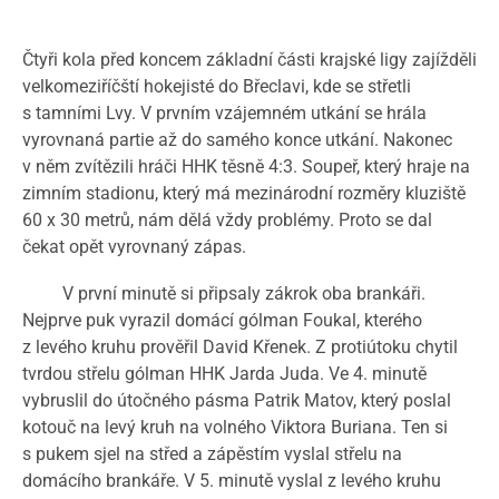
Čtyři kola před koncem základní části krajské ligy zajížděli
velkomeziříčští hokejisté do Břeclavi, kde se střetli
s tamními Lvy. V prvním vzájemném utkání se hrála
vyrovnaná partie až do samého konce utkání. Nakonec
v něm zvítězili hráči HHK těsně 4:3. Soupeř, který hraje na
zimním stadionu, který má mezinárodní rozměry kluziště
60 x 30 metrů, nám dělá vždy problémy. Proto se dal
čekat opět vyrovnaný zápas.
V první minutě si připsaly zákrok oba brankáři.
Nejprve puk vyrazil domácí gólman Foukal, kterého
z levého kruhu prověřil David Křenek. Z protiútoku chytil
tvrdou střelu gólman HHK Jarda Juda. Ve 4. minutě
vybruslil do útočného pásma Patrik Matov, který poslal
kotouč na levý kruh na volného Viktora Buriana. Ten si
s pukem sjel na střed a zápěstím vyslal střelu na
domácího brankáře. V 5. minutě vyslal z levého kruhu