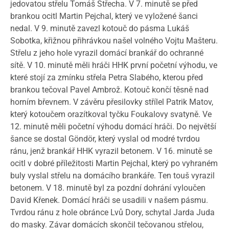
jedovatou střelu Tomáš Střecha. V 7. minutě se před
brankou ocitl Martin Pejchal, který ve vyložené šanci
nedal. V 9. minutě zavezl kotouč do pásma Lukáš
Sobotka, křižnou přihrávkou našel volného Vojtu Mašteru.
Střelu z jeho hole vyrazil domácí brankář do ochranné
sítě. V 10. minutě měli hráči HHK první početní výhodu, ve
které stojí za zmínku střela Petra Slabého, kterou před
brankou tečoval Pavel Ambrož. Kotouč končí těsně nad
horním břevnem. V závěru přesilovky střílel Patrik Matov,
který kotoučem orazítkoval tyčku Foukalovy svatyně. Ve
12. minutě měli početní výhodu domácí hráči. Do největší
šance se dostal Göndör, který vyslal od modré tvrdou
ránu, jenž brankář HHK vyrazil betonem. V 16. minutě se
ocitl v dobré příležitosti Martin Pejchal, který po vyhraném
buly vyslal střelu na domácího brankáře. Ten touš vyrazil
betonem. V 18. minutě byl za pozdní dohrání vyloučen
David Křenek. Domácí hráči se usadili v našem pásmu.
Tvrdou ránu z hole obránce Lvů Dory, schytal Jarda Juda
do masky. Závar domácích skončil tečovanou střelou,