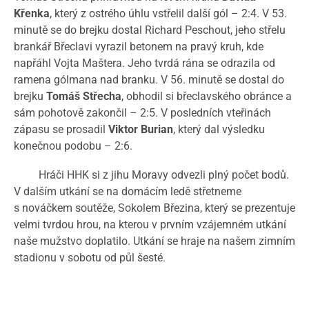
Křenka
, který z ostrého úhlu vstřelil další gól – 2:4. V 53.
minutě se do brejku dostal Richard Peschout, jeho střelu
brankář Břeclavi vyrazil betonem na pravý kruh, kde
napřáhl Vojta Maštera. Jeho tvrdá rána se odrazila od
ramena gólmana nad branku. V 56. minutě se dostal do
brejku
Tomáš Střecha
, obhodil si břeclavského obránce a
sám pohotově zakončil – 2:5. V posledních vteřinách
zápasu se prosadil
Viktor Burian
, který dal výsledku
konečnou podobu – 2:6.
Hráči HHK si z jihu Moravy odvezli plný počet bodů.
V dalším utkání se na domácím ledě střetneme
s nováčkem soutěže, Sokolem Březina, který se prezentuje
velmi tvrdou hrou, na kterou v prvním vzájemném utkání
naše mužstvo doplatilo. Utkání se hraje na našem zimním
stadionu v sobotu od půl šesté.