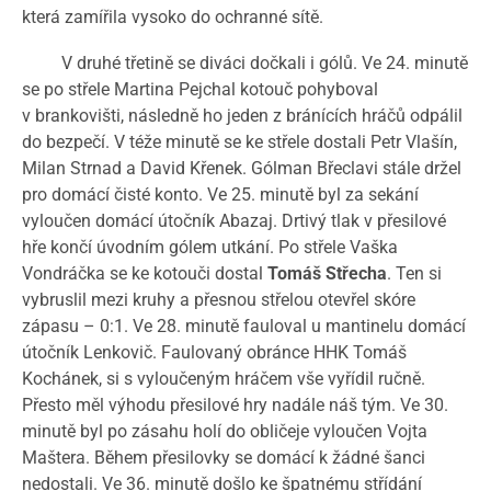
která zamířila vysoko do ochranné sítě.
V druhé třetině se diváci dočkali i gólů. Ve 24. minutě
se po střele Martina Pejchal kotouč pohyboval
v brankovišti, následně ho jeden z bránících hráčů odpálil
do bezpečí. V téže minutě se ke střele dostali Petr Vlašín,
Milan Strnad a David Křenek. Gólman Břeclavi stále držel
pro domácí čisté konto. Ve 25. minutě byl za sekání
vyloučen domácí útočník Abazaj. Drtivý tlak v přesilové
hře končí úvodním gólem utkání. Po střele Vaška
Vondráčka se ke kotouči dostal
Tomáš Střecha
. Ten si
vybruslil mezi kruhy a přesnou střelou otevřel skóre
zápasu – 0:1. Ve 28. minutě fauloval u mantinelu domácí
útočník Lenkovič. Faulovaný obránce HHK Tomáš
Kochánek, si s vyloučeným hráčem vše vyřídil ručně.
Přesto měl výhodu přesilové hry nadále náš tým. Ve 30.
minutě byl po zásahu holí do obličeje vyloučen Vojta
Maštera. Během přesilovky se domácí k žádné šanci
nedostali. Ve 36. minutě došlo ke špatnému střídání