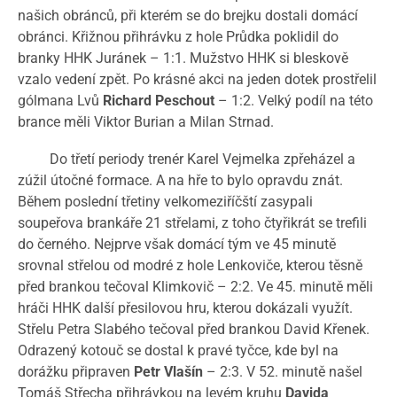
našich obránců, při kterém se do brejku dostali domácí
obránci. Křižnou přihrávku z hole Průdka poklidil do
branky HHK Juránek – 1:1. Mužstvo HHK si bleskově
vzalo vedení zpět. Po krásné akci na jeden dotek prostřelil
gólmana Lvů
Richard Peschout
– 1:2. Velký podíl na této
brance měli Viktor Burian a Milan Strnad.
Do třetí periody trenér Karel Vejmelka zpřeházel a
zúžil útočné formace. A na hře to bylo opravdu znát.
Během poslední třetiny velkomeziříčští zasypali
soupeřova brankáře 21 střelami, z toho čtyřikrát se trefili
do černého. Nejprve však domácí tým ve 45 minutě
srovnal střelou od modré z hole Lenkoviče, kterou těsně
před brankou tečoval Klimkovič – 2:2. Ve 45. minutě měli
hráči HHK další přesilovou hru, kterou dokázali využít.
Střelu Petra Slabého tečoval před brankou David Křenek.
Odrazený kotouč se dostal k pravé tyčce, kde byl na
dorážku připraven
Petr Vlašín
– 2:3. V 52. minutě našel
Tomáš Střecha přihrávkou na levém kruhu
Davida