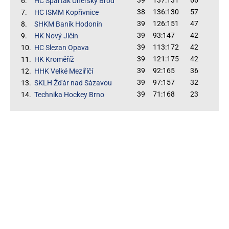
39
137:131
66
6.
HC Spartak Uherský Brod
38
136:130
57
7.
HC ISMM Kopřivnice
39
126:151
47
8.
SHKM Baník Hodonín
39
93:147
42
9.
HK Nový Jičín
39
113:172
42
10.
HC Slezan Opava
39
121:175
42
11.
HK Kroměříž
39
92:165
36
12.
HHK Velké Meziříčí
39
97:157
32
13.
SKLH Žďár nad Sázavou
39
71:168
23
14.
Technika Hockey Brno