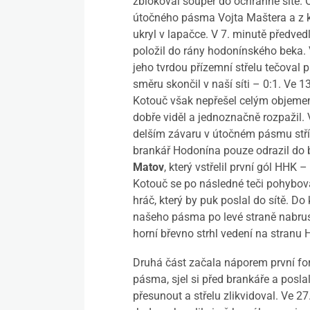
zblokoval soupeř do ochranné sítě. O
útočného pásma Vojta Maštera a z k
ukryl v lapačce. V 7. minutě předve
položil do rány hodonínského beka. 
jeho tvrdou přízemní střelu tečoval
směru skončil v naší síti – 0:1. Ve 1
Kotouč však nepřešel celým objemem
dobře viděl a jednoznačně rozpažil.
delším závaru v útočném pásmu stříl
brankář Hodonína pouze odrazil do 
Matov
, který vstřelil první gól HHK 
Kotouč se po následné teči pohybov
hráč, který by puk poslal do sítě. Do
našeho pásma po levé straně nabrus
horní břevno strhl vedení na stranu 
Druhá část začala náporem první for
pásma, sjel si před brankáře a poslal
přesunout a střelu zlikvidoval. Ve 