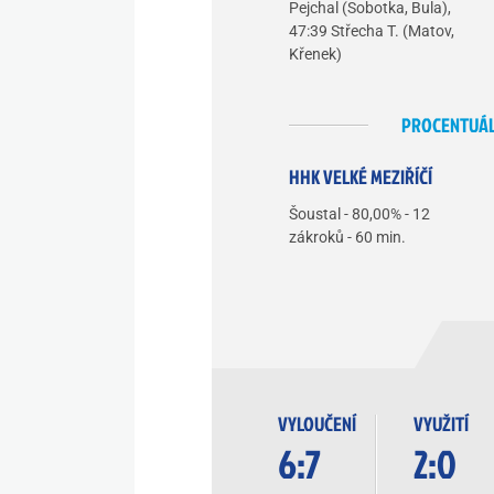
Pejchal (Sobotka, Bula),
47:39 Střecha T. (Matov,
Křenek)
PROCENTUÁL
HHK VELKÉ MEZIŘÍČÍ
Šoustal - 80,00% - 12
zákroků - 60 min.
VYLOUČENÍ
VYUŽITÍ
6:7
2:0