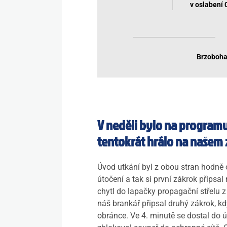
v oslabení 
Brzobohat
V neděli bylo na programu t
tentokrát hrálo na našem
Úvod utkání byl z obou stran hodně 
útočení a tak si první zákrok připsa
chytl do lapačky propagační střelu z 
náš brankář připsal druhý zákrok, k
obránce. Ve 4. minutě se dostal do