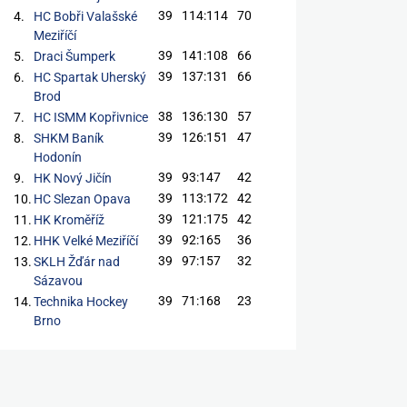
39
114:114
70
4.
HC Bobři Valašské
Meziříčí
39
141:108
66
5.
Draci Šumperk
39
137:131
66
6.
HC Spartak Uherský
Brod
38
136:130
57
7.
HC ISMM Kopřivnice
39
126:151
47
8.
SHKM Baník
Hodonín
39
93:147
42
9.
HK Nový Jičín
39
113:172
42
10.
HC Slezan Opava
39
121:175
42
11.
HK Kroměříž
39
92:165
36
12.
HHK Velké Meziříčí
39
97:157
32
13.
SKLH Žďár nad
Sázavou
39
71:168
23
14.
Technika Hockey
Brno