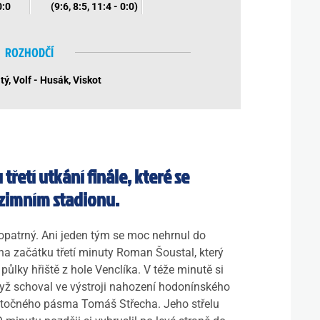
0:0
(9:6, 8:5, 11:4 - 0:0)
ROZHODČÍ
ý, Volf - Husák, Viskot
řetí utkání finále, které se
 zimním stadionu.
opatrný. Ani jeden tým se moc nehrnul do
l na začátku třetí minuty Roman Šoustal, který
půlky hřiště z hole Venclíka. V téže minutě si
dyž schoval ve výstroji nahození hodonínského
 útočného pásma Tomáš Střecha. Jeho střelu