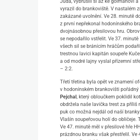
Juda, vybruslil si až ke gólmanovi 
vyrazil do brankoviště. V nastalém z
zakázané uvolnění. Ve 28. minutě do
z první nepřekonal hodonínského br
dvojnásobnou přesilovou hru. Obrovsk
se nepodařilo vstřelit. Ve 37. minut
všech sil se bránícím hráčům podaři
trestnou lavici kapitán soupeře Kuče
a od modré lajny vyslal přízemní stř
– 2:2.
Třetí třetina byla opět ve znamení o
v hodonínském brankovišti pořádný z
Pejchal
, který obloučkem poklidil k
obdržela naše lavička trest za příliš
puk co možná nejdál od naší branky
Vlašín soupeřovou holí do obličeje. 
Ve 47. minutě měl v přesilové hře 
prázdnou branku však přestřelil. Ve