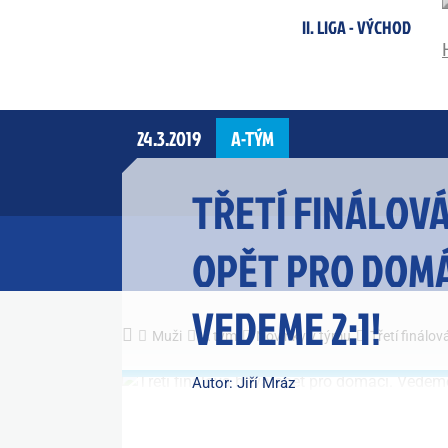
II. LIGA - VÝCHOD
24.3.2019
A-TÝM
TŘETÍ FINÁLOVÁ
OPĚT PRO DOMÁ
VEDEME 2:1!
Muži
A tým
Novinky v týmu
Třetí finálo
Autor: Jiří Mráz