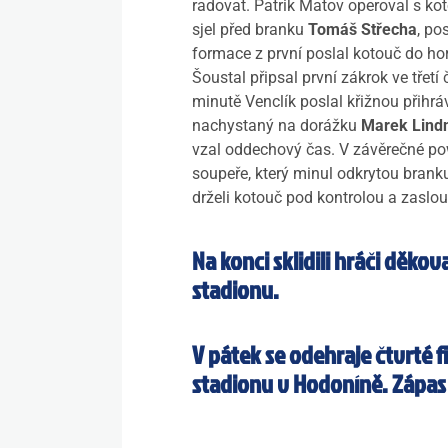
radovat. Patrik Matov operoval s k
sjel před branku
Tomáš Střecha
, po
formace z první poslal kotouč do ho
Šoustal připsal první zákrok ve třet
minutě Venclík poslal křižnou přihr
nachystaný na dorážku
Marek Lind
vzal oddechový čas. V závěrečné po
soupeře, který minul odkrytou brank
drželi kotouč pod kontrolou a zaslo
Na konci sklidili hráči děk
stadionu.
V pátek se odehraje čtvrté f
stadionu v Hodoníně. Zápa