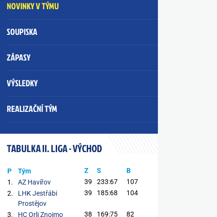
NOVINKY V TÝMU
SOUPISKA
ZÁPASY
VÝSLEDKY
REALIZAČNÍ TÝM
TABULKA II. LIGA - VÝCHOD
Z
S
B
P
Tým
39
233:67
107
1.
AZ Havířov
39
185:68
104
2.
LHK Jestřábi
Prostějov
38
169:75
82
3.
HC Orli Znojmo