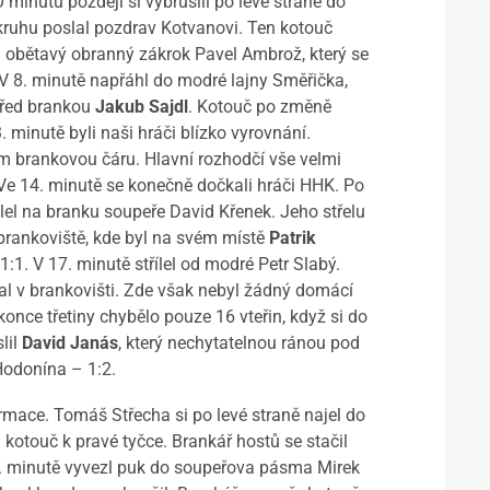
 minutu později si vybruslil po levé straně do
ruhu poslal pozdrav Kotvanovi. Ten kotouč
dl obětavý obranný zákrok Pavel Ambrož, který se
V 8. minutě napřáhl do modré lajny Směřička,
 před brankou
Jakub Sajdl
. Kotouč po změně
3. minutě byli naši hráči blízko vyrovnání.
 brankovou čáru. Hlavní rozhodčí vše velmi
 Ve 14. minutě se konečně dočkali hráči HHK. Po
el na branku soupeře David Křenek. Jeho střelu
brankoviště, kde byl na svém místě
Patrik
– 1:1. V 17. minutě střílel od modré Petr Slabý.
al v brankovišti. Zde však nebyl žádný domácí
 konce třetiny chybělo pouze 16 vteřin, když si do
lil
David Janás
, který nechytatelnou ránou pod
Hodonína – 1:2.
mace. Tomáš Střecha si po levé straně najel do
 kotouč k pravé tyčce. Brankář hostů se stačil
27. minutě vyvezl puk do soupeřova pásma Mirek