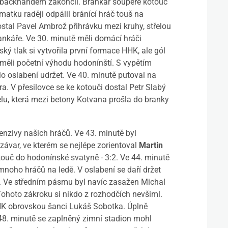
a backhandem zakončil. Brankář soupeře kotouč
matku raději odpálil bránící hráč touš na
stal Pavel Ambrož přihrávku mezi kruhy, střelou
ankáře. Ve 30. minutě měli domácí hráči
ý tlak si vytvořila první formace HHK, ale gól
ě měli početní výhodu hodonínští. S vypětím
lo oslabení udržet. Ve 40. minutě putoval na
ra. V přesilovce se ke kotouči dostal Petr Slabý
elu, která mezi betony Kotvana prošla do branky
fenzivy našich hráčů. Ve 43. minutě byl
ávar, ve kterém se nejlépe zorientoval
Martin
otouč do hodonínské svatyně - 3:2. Ve 44. minutě
 mnoho hráčů na ledě. V oslabení se daří držet
. Ve středním pásmu byl navíc zasažen Michal
Tohoto zákroku si nikdo z rozhodčích nevšiml.
HHK obrovskou šanci Lukáš Sobotka. Úplně
 48. minutě se zaplněný zimní stadion mohl