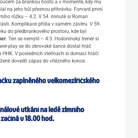
otoučem za brankou hostů a v momentě, kdy mu
slal na jeho hůl přesnou přihrávku. Forvard první
rního růžku – 4:2. V 54. minutě si Roman
í části. Komplikace přišla v samém závěru. V 59.
ávku do předbrankového prostoru, kde byl
ner
. Ten se nemýlil – 4:3. Hodonínský trenér si
wer-play se do obrovské šance dostal hráč
u HHK. V posledních vteřinách si domácí hráči
uženě dovedli zápas do vítězného konce.
ovačku zaplněného velkomeziříčského
inálové utkání na ledě zimního
s začíná v 18.00 hod.