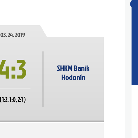
03. 24. 2019
4:3
SHKM Baník
Hodonín
( 1:2, 1:0, 2:1 )