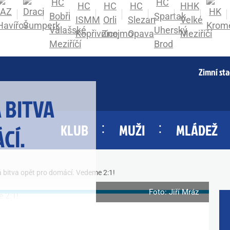
Zimní st
 BITVA
KLUB
MUŽI
MLÁDEŽ
CÍ.
vá bitva opět pro domácí. Vedeme 2:1!
Foto: Jiří Mráz