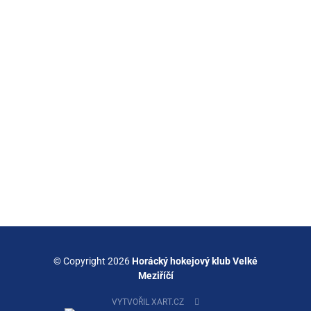
© Copyright 2026
Horácký hokejový klub Velké
Meziříčí
VYTVOŘIL XART.CZ