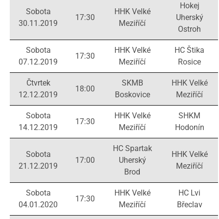
Hokej
Sobota
HHK Velké
17:30
Uherský
30.11.2019
Meziříčí
Ostroh
Sobota
HHK Velké
HC Štika
17:30
07.12.2019
Meziříčí
Rosice
Čtvrtek
SKMB
HHK Velké
18:00
12.12.2019
Boskovice
Meziříčí
Sobota
HHK Velké
SHKM
17:30
14.12.2019
Meziříčí
Hodonín
HC Spartak
Sobota
HHK Velké
17:00
Uherský
21.12.2019
Meziříčí
Brod
Sobota
HHK Velké
HC Lvi
17:30
04.01.2020
Meziříčí
Břeclav