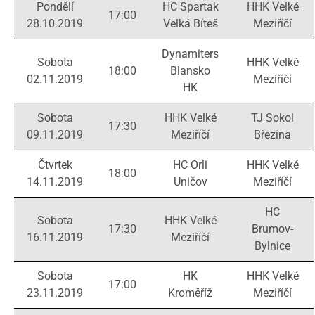
Pondělí
HC Spartak
HHK Velké
17:00
28.10.2019
Velká Bíteš
Meziříčí
Dynamiters
Sobota
HHK Velké
18:00
Blansko
02.11.2019
Meziříčí
HK
Sobota
HHK Velké
TJ Sokol
17:30
09.11.2019
Meziříčí
Březina
Čtvrtek
HC Orli
HHK Velké
18:00
14.11.2019
Uničov
Meziříčí
HC
Sobota
HHK Velké
17:30
Brumov-
16.11.2019
Meziříčí
Bylnice
Sobota
HK
HHK Velké
17:00
23.11.2019
Kroměříž
Meziříčí