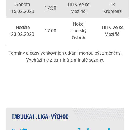
Sobota
HHK Velké
HK
17:30
15.02.2020
Meziříčí
Kroměříž
Hokej
Neděle
HHK Velké
17:00
Uherský
23.02.2020
Meziříčí
Ostroh
Termíny a časy venkovních utkání mohou být změněny.
Vycházíme z termínů z minulé sezóny.
TABULKA II. LIGA - VÝCHOD
Z
S
B
P
Tým