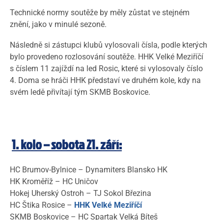
Technické normy soutěže by měly zůstat ve stejném
znění, jako v minulé sezoně.
Následně si zástupci klubů vylosovali čísla, podle kterých
bylo provedeno rozlosování soutěže. HHK Velké Meziříčí
s číslem 11 zajíždí na led Rosic, které si vylosovaly číslo
4. Doma se hráči HHK představí ve druhém kole, kdy na
svém ledě přivítají tým SKMB Boskovice.
1. kolo – sobota 21. září:
HC Brumov-Bylnice – Dynamiters Blansko HK
HK Kroměříž – HC Uničov
Hokej Uherský Ostroh – TJ Sokol Březina
HC Štika Rosice –
HHK Velké Meziříčí
SKMB Boskovice – HC Spartak Velká Bíteš