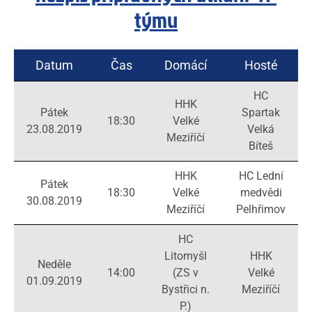
týmu
Datum
Čas
Domácí
Hosté
HC
HHK
Pátek
Spartak
18:30
Velké
23.08.2019
Velká
Meziříčí
Bíteš
HHK
HC Lední
Pátek
18:30
Velké
medvědi
30.08.2019
Meziříčí
Pelhřimov
HC
Litomyšl
HHK
Neděle
14:00
(ZS v
Velké
01.09.2019
Bystřici n.
Meziříčí
P.)