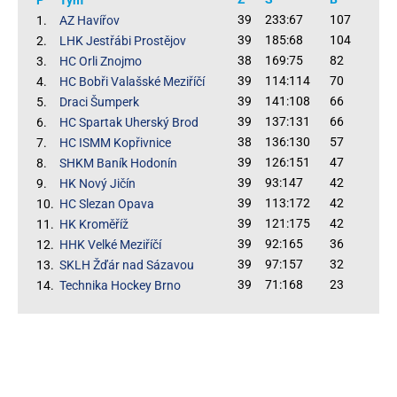
39
233:67
107
1.
AZ Havířov
39
185:68
104
2.
LHK Jestřábi Prostějov
38
169:75
82
3.
HC Orli Znojmo
39
114:114
70
4.
HC Bobři Valašské Meziříčí
39
141:108
66
5.
Draci Šumperk
39
137:131
66
6.
HC Spartak Uherský Brod
38
136:130
57
7.
HC ISMM Kopřivnice
39
126:151
47
8.
SHKM Baník Hodonín
39
93:147
42
9.
HK Nový Jičín
39
113:172
42
10.
HC Slezan Opava
39
121:175
42
11.
HK Kroměříž
39
92:165
36
12.
HHK Velké Meziříčí
39
97:157
32
13.
SKLH Žďár nad Sázavou
39
71:168
23
14.
Technika Hockey Brno