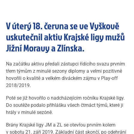
V úterý 18. června se ve Vyškově
uskutečnil aktiv Krajské ligy mužů
Jižní Moravy a Zlínska.
Na začátku aktivu předali zástupci řídícího svazu prvním
třem týmům z minulé sezony diplomy a velmi pozitivně
hovořili o kvalitě a velkém diváckém zájmu v Play-off
2018/2019.
Poté se již hovořilo o nadcházejícím ročníku Krajské ligy.
Do soutěže podalo přihlášku všech čtrnáct týmů, které ji
hrály v minulé sezóně.
Brány Krajské ligy JM a ZL se otevřou prvním kolem
v sobotu 21. září 2019. Základní část skončí, po odehrání