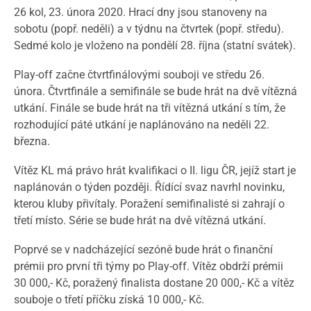
26 kol, 23. února 2020. Hrací dny jsou stanoveny na
sobotu (popř. neděli) a v týdnu na čtvrtek (popř. středu).
Sedmé kolo je vloženo na pondělí 28. října (statní svátek).
Play-off začne čtvrtfinálovými souboji ve středu 26.
února. Čtvrtfinále a semifinále se bude hrát na dvě vítězná
utkání. Finále se bude hrát na tři vítězná utkání s tím, že
rozhodující páté utkání je naplánováno na neděli 22.
března.
Vítěz KL má právo hrát kvalifikaci o II. ligu ČR, jejíž start je
naplánován o týden později. Řídící svaz navrhl novinku,
kterou kluby přivítaly. Poražení semifinalisté si zahrají o
třetí místo. Série se bude hrát na dvě vítězná utkání.
Poprvé se v nadcházející sezóně bude hrát o finanční
prémii pro první tři týmy po Play-off. Vítěz obdrží prémii
30 000,- Kč, poražený finalista dostane 20 000,- Kč a vítěz
souboje o třetí příčku získá 10 000,- Kč.