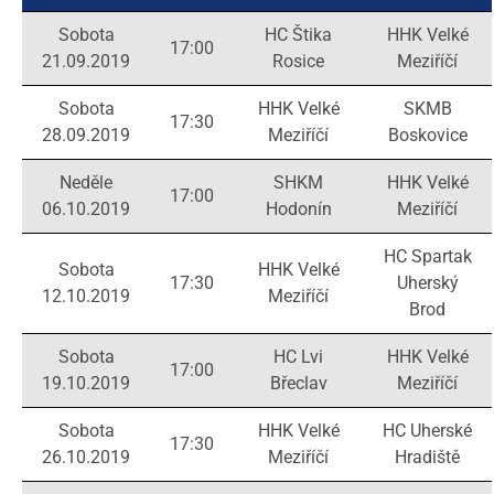
Sobota
HC Štika
HHK Velké
17:00
21.09.2019
Rosice
Meziříčí
Sobota
HHK Velké
SKMB
17:30
28.09.2019
Meziříčí
Boskovice
Neděle
SHKM
HHK Velké
17:00
06.10.2019
Hodonín
Meziříčí
HC Spartak
Sobota
HHK Velké
17:30
Uherský
12.10.2019
Meziříčí
Brod
Sobota
HC Lvi
HHK Velké
17:00
19.10.2019
Břeclav
Meziříčí
Sobota
HHK Velké
HC Uherské
17:30
26.10.2019
Meziříčí
Hradiště