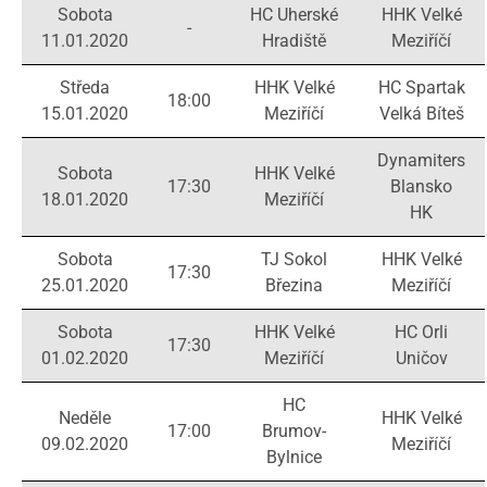
Sobota
HC Uherské
HHK Velké
-
11.01.2020
Hradiště
Meziříčí
Středa
HHK Velké
HC Spartak
18:00
15.01.2020
Meziříčí
Velká Bíteš
Dynamiters
Sobota
HHK Velké
17:30
Blansko
18.01.2020
Meziříčí
HK
Sobota
TJ Sokol
HHK Velké
17:30
25.01.2020
Březina
Meziříčí
Sobota
HHK Velké
HC Orli
17:30
01.02.2020
Meziříčí
Uničov
HC
Neděle
HHK Velké
17:00
Brumov-
09.02.2020
Meziříčí
Bylnice