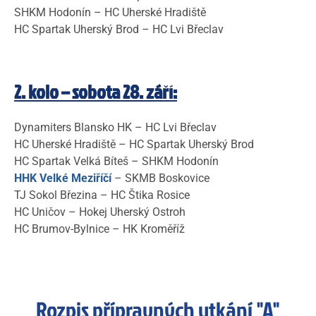
SHKM Hodonín – HC Uherské Hradiště
HC Spartak Uherský Brod – HC Lvi Břeclav
2. kolo – sobota 28. září:
Dynamiters Blansko HK – HC Lvi Břeclav
HC Uherské Hradiště – HC Spartak Uherský Brod
HC Spartak Velká Bíteš – SHKM Hodonín
HHK Velké Meziříčí
– SKMB Boskovice
TJ Sokol Březina – HC Štika Rosice
HC Uničov – Hokej Uherský Ostroh
HC Brumov-Bylnice – HK Kroměříž
Rozpis přípravných utkání "A"