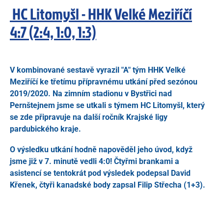
HC Litomyšl - HHK Velké Meziříčí
4:7 (2:4, 1:0, 1:3)
V kombinované sestavě vyrazil "A" tým HHK Velké
Meziříčí ke třetímu přípravnému utkání před sezónou
2019/2020. Na zimním stadionu v Bystřici nad
Pernštejnem jsme se utkali s týmem HC Litomyšl, který
se zde připravuje na další ročník Krajské ligy
pardubického kraje.
O výsledku utkání hodně napověděl jeho úvod, když
jsme již v 7. minutě vedli 4:0! Čtyřmi brankami a
asistencí se tentokrát pod výsledek podepsal David
Křenek, čtyři kanadské body zapsal Filip Střecha (1+3).