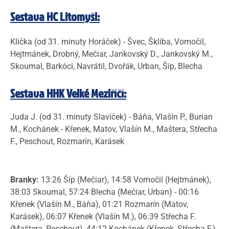
Sestava
HC Litomyšl:
Klička (od 31. minuty Horáček) - Švec, Šklíba, Vomočil,
Hejtmánek, Drobný, Mečiar, Jankovský D., Jankovský M.,
Skoumal, Barkóci, Navrátil, Dvořák, Urban, Šíp, Blecha
Sestava HHK Velké Meziříčí:
Juda J. (od 31. minuty Slavíček) - Báňa, Vlašín P., Burian
M., Kochánek - Křenek, Matov, Vlašín M., Maštera, Střecha
F., Peschout, Rozmarín, Karásek
Branky:
13:26 Šíp (Mečiar), 14:58 Vomočil (Hejtmánek),
38:03 Skoumal, 57:24 Blecha (Mečiar, Urban) - 00:16
Křenek (Vlašín M., Báňa), 01:21 Rozmarín (Matov,
Karásek), 06:07 Křenek (Vlašín M.), 06:39 Střecha F.
(Maštera, Peschout), 44:12 Kochánek (Křenek, Střecha F.),