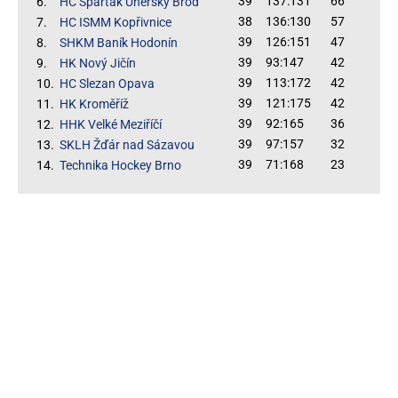
39
137:131
66
6.
HC Spartak Uherský Brod
38
136:130
57
7.
HC ISMM Kopřivnice
39
126:151
47
8.
SHKM Baník Hodonín
39
93:147
42
9.
HK Nový Jičín
39
113:172
42
10.
HC Slezan Opava
39
121:175
42
11.
HK Kroměříž
39
92:165
36
12.
HHK Velké Meziříčí
39
97:157
32
13.
SKLH Žďár nad Sázavou
39
71:168
23
14.
Technika Hockey Brno