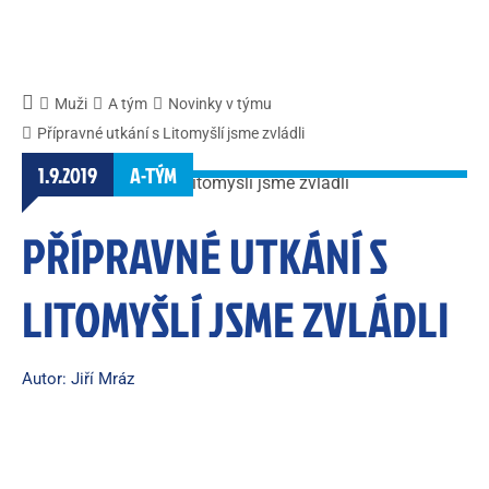
Muži
A tým
Novinky v týmu
Přípravné utkání s Litomyšlí jsme zvládli
1.9.2019
A-TÝM
PŘÍPRAVNÉ UTKÁNÍ S
LITOMYŠLÍ JSME ZVLÁDLI
Autor: Jiří Mráz