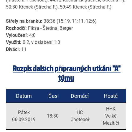
50:30 Křenek (Střecha F.), 59:49 Křenek (Střecha F.)
Střely na branku:
38:36 (15:19, 11:11, 12:6)
Rozhodčí:
Fiksa - Štetina, Berger
Vyloučení:
4:0
Využití:
0:2, v oslabení 1:0
Diváci:
11
Rozpis dalších přípravných utkání "A"
týmu
Datum
Čas
Domácí
Hosté
HHK
Pátek
HC
18:30
Velké
06.09.2019
Chotěboř
Meziříčí