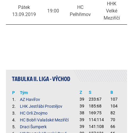
HHK
Pátek
HC
19:00
Velké
13.09.2019
Pelhřimov
Meziříčí
TABULKA II. LIGA - VÝCHOD
Z
S
B
P
Tým
39
233:67
107
1.
AZ Havířov
39
185:68
104
2.
LHK Jestřábi Prostějov
38
169:75
82
3.
HC Orli Znojmo
39
114:114
70
4.
HC Bobři Valašské Meziříčí
39
141:108
66
5.
Draci Šumperk