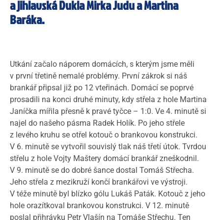
a jihlavská Dukla Mirka Judu a Martina
Baráka.
Utkání začalo náporem domácích, s kterým jsme měli
v první třetině nemalé problémy. První zákrok si náš
brankář připsal již po 12 vteřinách. Domácí se poprvé
prosadili na konci druhé minuty, kdy střela z hole Martina
Janíčka mířila přesně k pravé tyčce – 1:0. Ve 4. minutě si
najel do našeho pásma Radek Holík. Po jeho střele
z levého kruhu se otřel kotouč o brankovou konstrukci.
V 6. minutě se vytvořil souvislý tlak náš třetí útok. Tvrdou
střelu z hole Vojty Maštery domácí brankář zneškodnil.
V 9. minutě se do dobré šance dostal Tomáš Střecha.
Jeho střela z mezikruží končí brankářovi ve výstroji.
V téže minutě byl blízko gólu Lukáš Paták. Kotouč z jeho
hole orazítkoval brankovou konstrukci. V 12. minutě
poslal přihrávku Petr Vlašín na Tomáše Střechu. Ten