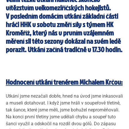
vítězstvím velkomeziříčských hokejistů.
V posledním domácím utkání základní části
hráči HHK v sobotu změří síly s týmem HK
Kroměříž, který nás v prvním vzájemném
měření sil této sezony dokázal na svém ledě
porazit. Utkání začíná tradičně v 17.30 hodin.
Hodnocení utkání trenérem Michalem Krčou:
Utkání jsme nezačali dobře, hned na úvod jsme inkasovali
a museli dotahovat. I když jsme hráli v soupeřově třetině,
tak šance, které jsme měli, jsme bohužel neproměňovali.
Na konci první třetiny jsme udělali chybu a soupeř tuto
šanci využil a odskočil na rozdíl dvou gólů. Do zápasu