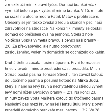
z mezikruží mířil k pravé tyčce. Domácí brankář však
vymrštil beton a puk vytěsnil mimo branku. V 15. minutě
se srazil na útočné modré Patrik Matov s protihráčem.
Otřesený se jen těžko zvedal z ledu a skončil v péči naší
zdravotnice na střídačce. Na konci 17. minuty se dostali
domácí do přečíslení dva na jednoho. Střela z hole
Vojtěcha Sopka vymetla pravou šibenici naší branky –
2:0. Za překvapivého, ale nutno podotknout
zaslouženého, vedením domácích se odcházelo do kabin.
Druhá třetina začala naším náporem. První formace se
hned v úvodní minutě prostřední části prosadila. Milan
Strnad poslal pas na Tomáše Střechu, ten zavezl kotouč
do útočného pásma a posunul kotouč na
Mirka Judu
,
který si najel na levý kruh a nechytatelnou střelou vymetl
levý horní růžek Divošovy branky – 2:1. Na konci 23.
minuty zavezl Vojta Maštera kotouč do útočného pásma.
Následný pas mezi kruhy našel
Honzu Bulu
, který z první
prostřelil domácího brankáře mezi betony – 2:2. Ve 28.