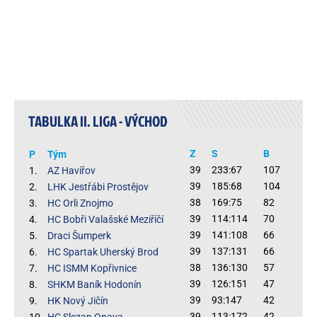
TABULKA II. LIGA - VÝCHOD
Z
S
B
P
Tým
39
233:67
107
1.
AZ Havířov
39
185:68
104
2.
LHK Jestřábi Prostějov
38
169:75
82
3.
HC Orli Znojmo
39
114:114
70
4.
HC Bobři Valašské Meziříčí
39
141:108
66
5.
Draci Šumperk
39
137:131
66
6.
HC Spartak Uherský Brod
38
136:130
57
7.
HC ISMM Kopřivnice
39
126:151
47
8.
SHKM Baník Hodonín
39
93:147
42
9.
HK Nový Jičín
39
113:172
42
10.
HC Slezan Opava