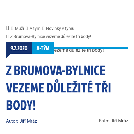
Muži
A tým
Novinky v týmu
Z Brumova-Bylnice vezeme důležité tři body!
9.2.2020
A-TÝM
Z BRUMOVA-BYLNICE
VEZEME DŮLEŽITÉ TŘI
BODY!
Foto: Jiří Mráz
Autor: Jiří Mráz