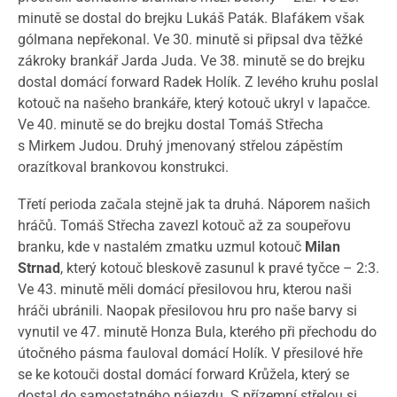
minutě se dostal do brejku Lukáš Paták. Blafákem však
gólmana nepřekonal. Ve 30. minutě si připsal dva těžké
zákroky brankář Jarda Juda. Ve 38. minutě se do brejku
dostal domácí forward Radek Holík. Z levého kruhu poslal
kotouč na našeho brankáře, který kotouč ukryl v lapačce.
Ve 40. minutě se do brejku dostal Tomáš Střecha
s Mirkem Judou. Druhý jmenovaný střelou zápěstím
orazítkoval brankovou konstrukci.
Třetí perioda začala stejně jak ta druhá. Náporem našich
hráčů. Tomáš Střecha zavezl kotouč až za soupeřovu
branku, kde v nastalém zmatku uzmul kotouč
Milan
Strnad
, který kotouč bleskově zasunul k pravé tyčce – 2:3.
Ve 43. minutě měli domácí přesilovou hru, kterou naši
hráči ubránili. Naopak přesilovou hru pro naše barvy si
vynutil ve 47. minutě Honza Bula, kterého při přechodu do
útočného pásma fauloval domácí Holík. V přesilové hře
se ke kotouči dostal domácí forward Krůžela, který se
dostal do samostatného nájezdu. S přízemní střelou si