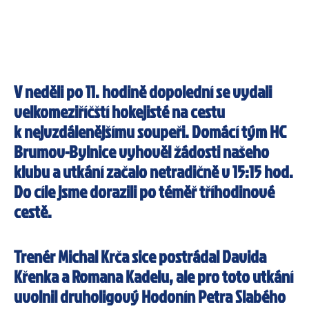
V neděli po 11. hodině dopolední se vydali
velkomeziříčští hokejisté na cestu
k nejvzdálenějšímu soupeři. Domácí tým HC
Brumov-Bylnice vyhověl žádosti našeho
klubu a utkání začalo netradičně v 15:15 hod.
Do cíle jsme dorazili po téměř tříhodinové
cestě.
Trenér Michal Krča sice postrádal Davida
Křenka a Romana Kadelu, ale pro toto utkání
uvolnil druholigový Hodonín Petra Slabého