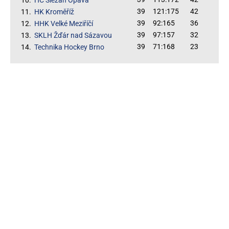
39
121:175
42
11.
HK Kroměříž
39
92:165
36
12.
HHK Velké Meziříčí
39
97:157
32
13.
SKLH Žďár nad Sázavou
39
71:168
23
14.
Technika Hockey Brno