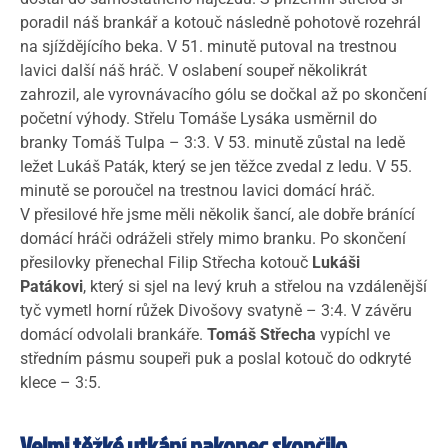
poradil náš brankář a kotouč následně pohotově rozehrál
na sjíždějícího beka. V 51. minutě putoval na trestnou
lavici další náš hráč. V oslabení soupeř několikrát
zahrozil, ale vyrovnávacího gólu se dočkal až po skončení
početní výhody. Střelu Tomáše Lysáka usměrnil do
branky Tomáš Tulpa – 3:3. V 53. minutě zůstal na ledě
ležet Lukáš Paták, který se jen těžce zvedal z ledu. V 55.
minutě se poroučel na trestnou lavici domácí hráč.
V přesilové hře jsme měli několik šancí, ale dobře bránící
domácí hráči odráželi střely mimo branku. Po skončení
přesilovky přenechal Filip Střecha kotouč
Lukáši
Patákovi
, který si sjel na levý kruh a střelou na vzdálenější
tyč vymetl horní růžek Divošovy svatyně – 3:4. V závěru
domácí odvolali brankáře.
Tomáš Střecha
vypíchl ve
středním pásmu soupeři puk a poslal kotouč do odkryté
klece – 3:5.
Velmi těžké utkání nakonec skončilo