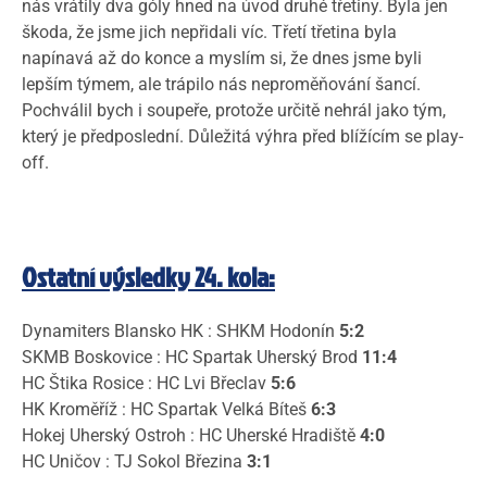
nás vrátily dva góly hned na úvod druhé třetiny. Byla jen
škoda, že jsme jich nepřidali víc. Třetí třetina byla
napínavá až do konce a myslím si, že dnes jsme byli
lepším týmem, ale trápilo nás neproměňování šancí.
Pochválil bych i soupeře, protože určitě nehrál jako tým,
který je předposlední. Důležitá výhra před blížícím se play-
off.
Ostatní výsledky 24. kola:
Dynamiters Blansko HK : SHKM Hodonín
5:2
SKMB Boskovice : HC Spartak Uherský Brod
11:4
HC Štika Rosice : HC Lvi Břeclav
5:6
HK Kroměříž : HC Spartak Velká Bíteš
6:3
Hokej Uherský Ostroh : HC Uherské Hradiště
4:0
HC Uničov : TJ Sokol Březina
3:1