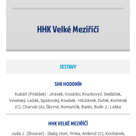
HHK Velké Meziříčí
SESTAVY
SHK HODONÍN
Kubáň (Polášek) - Jirásek, Vosátko, Kruckovyč, Sedláček,
Veselský, Lašák, Spalovský, Koubek - Hložánek, Dufek, Komínek
(C), Charvát (A), Škvrně, Romančík, Balán, Bulín J., Leška
HHK VELKÉ MEZIŘÍČÍ
Juda J. (Štourač) - Slabý, Hort, Trnka, Ambrož (C), Kochánek,