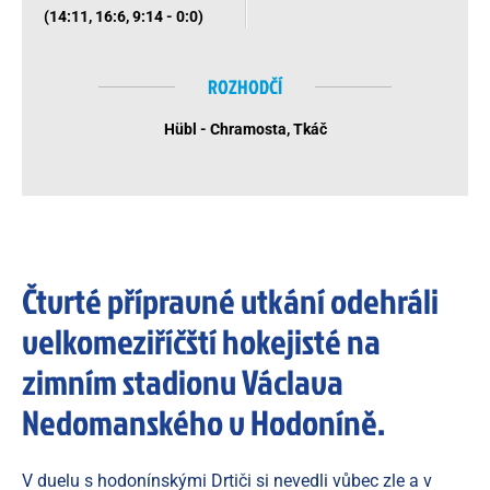
(14:11, 16:6, 9:14 - 0:0)
ROZHODČÍ
Hübl - Chramosta, Tkáč
Čtvrté přípravné utkání odehráli
velkomeziříčští hokejisté na
zimním stadionu Václava
Nedomanského v Hodoníně.
V duelu s hodonínskými Drtiči si nevedli vůbec zle a v