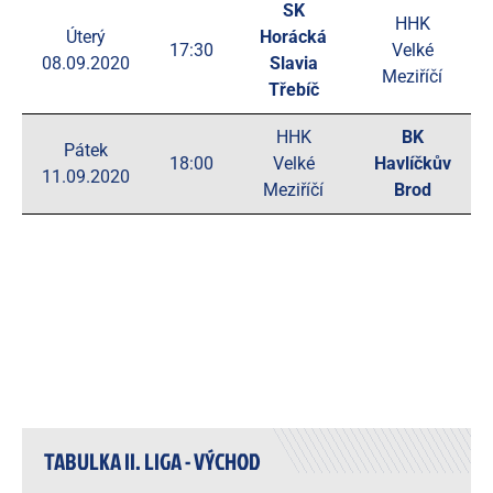
SK
HHK
Úterý
Horácká
17:30
Velké
08.09.2020
Slavia
Meziříčí
Třebíč
HHK
BK
Pátek
18:00
Velké
Havlíčkův
11.09.2020
Meziříčí
Brod
TABULKA II. LIGA - VÝCHOD