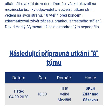
utkání šli dvakrát do vedení. Domácí však dokázali na
meziříčské branky odpovědět a v závěru utkání strhli
vedení na svoji stranu. 18 vteřin před koncem
zdramatizoval závěr zápasu, brankou z trestného střílení,
David Horký. Vyrovnat už se ale modrobílým nepodařilo.
Následující přípravná utkání "A"
týmu
Datum
Čas
Domácí
Hosté
HHK
SKLH
Pátek
18:00
Velké
Žďár nad
04.09.2020
Meziříčí
Sázavou