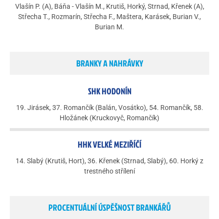
Vlašín P. (A), Báňa - Vlašín M., Krutiš, Horký, Strnad, Křenek (A),
Střecha T., Rozmarín, Střecha F., Maštera, Karásek, Burian V.,
Burian M.
BRANKY A NAHRÁVKY
SHK HODONÍN
19. Jirásek, 37. Romančík (Balán, Vosátko), 54. Romančík, 58.
Hložánek (Kruckovyč, Romančík)
HHK VELKÉ MEZIŘÍČÍ
14. Slabý (Krutiš, Hort), 36. Křenek (Strnad, Slabý), 60. Horký z
trestného střílení
PROCENTUÁLNÍ ÚSPĚŠNOST BRANKÁŘŮ