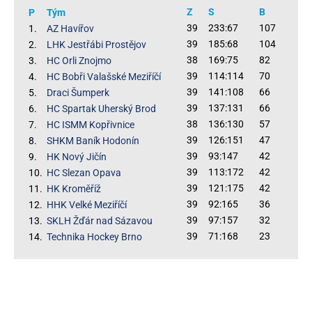
Z
S
B
P
Tým
39
233:67
107
1.
AZ Havířov
39
185:68
104
2.
LHK Jestřábi Prostějov
38
169:75
82
3.
HC Orli Znojmo
39
114:114
70
4.
HC Bobři Valašské Meziříčí
39
141:108
66
5.
Draci Šumperk
39
137:131
66
6.
HC Spartak Uherský Brod
38
136:130
57
7.
HC ISMM Kopřivnice
39
126:151
47
8.
SHKM Baník Hodonín
39
93:147
42
9.
HK Nový Jičín
39
113:172
42
10.
HC Slezan Opava
39
121:175
42
11.
HK Kroměříž
39
92:165
36
12.
HHK Velké Meziříčí
39
97:157
32
13.
SKLH Žďár nad Sázavou
39
71:168
23
14.
Technika Hockey Brno