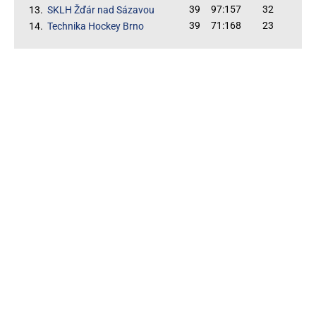
39
97:157
32
13.
SKLH Žďár nad Sázavou
39
71:168
23
14.
Technika Hockey Brno