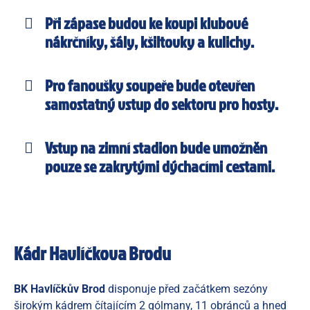
Při zápase budou ke koupi klubové
nákrčníky, šály, kšiltovky a kulichy.
Pro fanoušky soupeře bude otevřen
samostatný vstup do sektoru pro hosty.
Vstup na zimní stadion bude umožněn
pouze se zakrytými dýchacími cestami.
Kádr Havlíčkova Brodu
BK Havlíčkův Brod
disponuje před začátkem sezóny
širokým kádrem čítajícím 2 gólmany, 11 obránců a hned