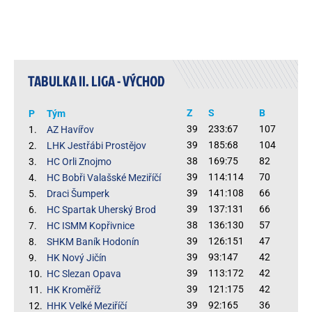
TABULKA II. LIGA - VÝCHOD
Z
S
B
P
Tým
39
233:67
107
1.
AZ Havířov
39
185:68
104
2.
LHK Jestřábi Prostějov
38
169:75
82
3.
HC Orli Znojmo
39
114:114
70
4.
HC Bobři Valašské Meziříčí
39
141:108
66
5.
Draci Šumperk
39
137:131
66
6.
HC Spartak Uherský Brod
38
136:130
57
7.
HC ISMM Kopřivnice
39
126:151
47
8.
SHKM Baník Hodonín
39
93:147
42
9.
HK Nový Jičín
39
113:172
42
10.
HC Slezan Opava
39
121:175
42
11.
HK Kroměříž
39
92:165
36
12.
HHK Velké Meziříčí