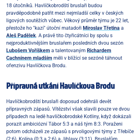
18 útočníků. Havlíčkobrodští bruslaři budou
pravděpodobně patřit mezi nejmladší celky v českých
ligových soutěžích vůbec. Věkový průměr týmu je 22 let,
přestože ho "kazí" útoční matadoři
Miroslav Třetina
a
Aleš Padělek
. A právě tito čtyřicátníci by spolu s
nejproduktivnějším bruslařem posledních dvou sezón
Lubošem Voříškem
a talentovaným
Richardem
Cachnínem mladším
měli v blížící se sezóně táhnout
ofenzivu Havlíčkova Brodu.
Přípravná utkání Havlíčkova Brodu
Havlíčkobrodští bruslaři doposud odehráli devět
přípravných zápasů. Vítězství však slavili pouze ve dvou
případech na ledě havlíčkobrodské Kotliny, když dokázali
porazit ambiciózní Tábor 5:3 a náš tým 8:3. Poraženi
potom odcházeli ze zápasů s prvoligovými týmy z Třebíče
(2:6), Kolína (0:3 a 2:6) a Jihlavy (3:11). Bruslařům