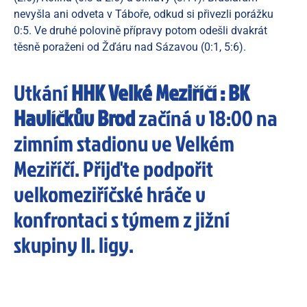
nevyšla ani odveta v Táboře, odkud si přivezli porážku
0:5. Ve druhé polovině přípravy potom odešli dvakrát
těsně poraženi od Žďáru nad Sázavou (0:1, 5:6).
Utkání
HHK Velké Meziříčí : BK
Havlíčkův Brod
začíná v 18:00 na
zimním stadionu ve Velkém
Meziříčí. Přijďte podpořit
velkomeziříčské hráče v
konfrontaci s týmem z jižní
skupiny II. ligy.