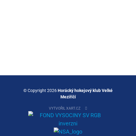
© Copyright 2026
Horácký hokejový klub Velké
Meziříčí
VYTVOŘIL XART.CZ