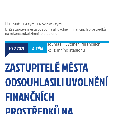
Muži
A tým
Novinky v týmu
Zastupitelé města odsouhlasili uvolnění finančních prostředků
na rekonstrukci zimního stadionu
10.2.2021
A-TÝM
ZASTUPITELÉ MĚSTA
ODSOUHLASILI UVOLNĚNÍ
FINANČNÍCH
PROSTŘEDKŮ NA