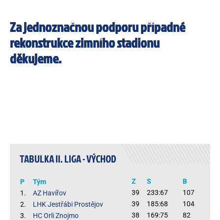
Za jednoznačnou podporu případné
rekonstrukce zimního stadionu
děkujeme.
TABULKA II. LIGA - VÝCHOD
Z
S
B
P
Tým
39
233:67
107
1.
AZ Havířov
39
185:68
104
2.
LHK Jestřábi Prostějov
38
169:75
82
3.
HC Orli Znojmo