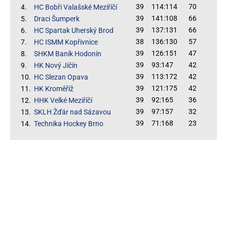
39
114:114
70
4.
HC Bobři Valašské Meziříčí
39
141:108
66
5.
Draci Šumperk
39
137:131
66
6.
HC Spartak Uherský Brod
38
136:130
57
7.
HC ISMM Kopřivnice
39
126:151
47
8.
SHKM Baník Hodonín
39
93:147
42
9.
HK Nový Jičín
39
113:172
42
10.
HC Slezan Opava
39
121:175
42
11.
HK Kroměříž
39
92:165
36
12.
HHK Velké Meziříčí
39
97:157
32
13.
SKLH Žďár nad Sázavou
39
71:168
23
14.
Technika Hockey Brno