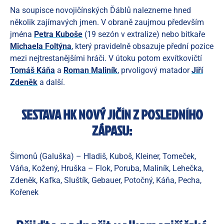
Na soupisce novojičínských Ďáblů nalezneme hned
několik zajímavých jmen. V obraně zaujmou především
jména
Petra Kuboše
(19 sezón v extralize) nebo bitkaře
Michaela Foltýna
, který pravidelně obsazuje přední pozice
mezi nejtrestanějšími hráči. V útoku potom exvítkovičtí
Tomáš Káňa
a
Roman Maliník
, prvoligový matador
Jiří
Zdeněk
a další.
SESTAVA HK NOVÝ JIČÍN Z POSLEDNÍHO
ZÁPASU:
Šimonů (Galuška) – Hladiš, Kuboš, Kleiner, Tomeček,
Váňa, Kožený, Hruška – Flok, Poruba, Maliník, Lehečka,
Zdeněk, Kafka, Sluštík, Gebauer, Potočný, Káňa, Pecha,
Kořenek