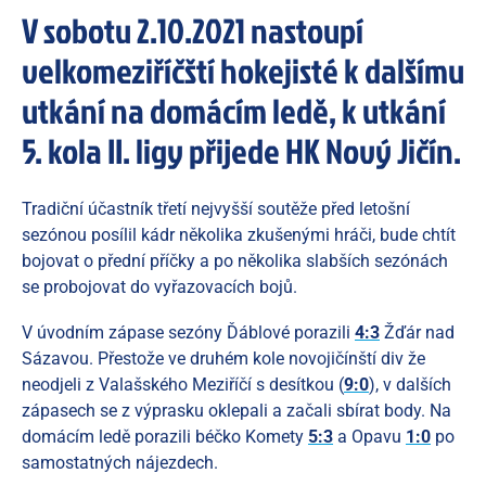
V sobotu 2.10.2021 nastoupí
velkomeziříčští hokejisté k dalšímu
utkání na domácím ledě, k utkání
5. kola II. ligy přijede HK Nový Jičín.
Tradiční účastník třetí nejvyšší soutěže před letošní
sezónou posílil kádr několika zkušenými hráči, bude chtít
bojovat o přední příčky a po několika slabších sezónách
se probojovat do vyřazovacích bojů.
V úvodním zápase sezóny Ďáblové porazili
4:3
Žďár nad
Sázavou. Přestože ve druhém kole novojičínští div že
neodjeli z Valašského Meziříčí s desítkou (
9:0
), v dalších
zápasech se z výprasku oklepali a začali sbírat body. Na
domácím ledě porazili béčko Komety
5:3
a Opavu
1:0
po
samostatných nájezdech.