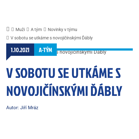
Muži
A tým
Novinky v týmu
V sobotu se utkáme s novojičínskými Ďábly
1.10.2021
A-TÝM
V SOBOTU SE UTKÁME S
NOVOJIČÍNSKÝMI ĎÁBLY
Autor: Jiří Mráz