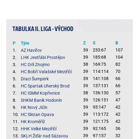
TABULKA II. LIGA - VÝCHOD
Z
S
B
P
Tým
39
233:67
107
1.
AZ Havířov
39
185:68
104
2.
LHK Jestřábi Prostějov
38
169:75
82
3.
HC Orli Znojmo
39
114:114
70
4.
HC Bobři Valašské Meziříčí
39
141:108
66
5.
Draci Šumperk
39
137:131
66
6.
HC Spartak Uherský Brod
38
136:130
57
7.
HC ISMM Kopřivnice
39
126:151
47
8.
SHKM Baník Hodonín
39
93:147
42
9.
HK Nový Jičín
39
113:172
42
10.
HC Slezan Opava
39
121:175
42
11.
HK Kroměříž
39
92:165
36
12.
HHK Velké Meziříčí
39
97:157
32
13.
SKLH Žďár nad Sázavou