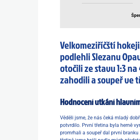
Šper
Velkomeziříčští hokej
podlehli Slezanu Opav
otočili ze stavu 1:3 na
zahodili a soupeř ve tř
Hodnocení utkání hlavní
Věděli jsme, že nás čeká mladý dobře
potvrdilo. První třetina byla herně 
promrhali a soupeř dal první branku 