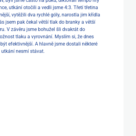
av, byli jsme často na puku, diktovali tempo hry
, utkání otočili a vedli jsme 4:3. Třetí třetina
ější, vytěžili dva rychlé góly, narostla jim křídla
nás jsem pak čekal větší tlak do branky a větší
ru. V závěru jsme bohužel šli dvakrát do
možnost tlaku a vyrovnání. Myslím si, že dnes
ýt efektivnější. A hlavně jsme dostali některé
 utkání nesmí stávat.