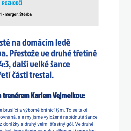
ROZHODČÍ
l - Berger, Štěrba
isté na domácím ledě
a. Přestože ve druhé třetině
 4:3, další velké šance
etí části trestal.
m trenérem Karlem Vejmelkou:
 bruslící a výborně bránící tým. To se také
vyrovnaná, ale my jsme vyložené nabídnuté šance
z dorážky a druhý velmi šťastný gól. Ve druhé