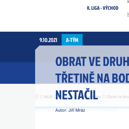
II. LIGA - VÝCHOD
9.10.2021
A-TÝM
OBRAT VE DRU
TŘETINĚ NA BO
NESTAČIL
Muži
A tým
Novinky v týmu
Obrat ve dru
Autor: Jiří Mráz