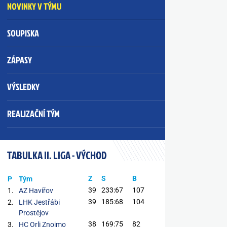
NOVINKY V TÝMU
SOUPISKA
ZÁPASY
VÝSLEDKY
REALIZAČNÍ TÝM
TABULKA II. LIGA - VÝCHOD
Z
S
B
P
Tým
39
233:67
107
1.
AZ Havířov
39
185:68
104
2.
LHK Jestřábi
Prostějov
38
169:75
82
3.
HC Orli Znojmo