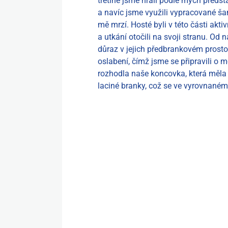
třetině jsme hráli podle mých předst
a navíc jsme využili vypracované šance
mě mrzí. Hosté byli v této části aktivn
a utkání otočili na svoji stranu. Od 
důraz v jejich předbrankovém prosto
oslabení, čímž jsme se připravili o 
rozhodla naše koncovka, která měla b
laciné branky, což se ve vyrovnaném