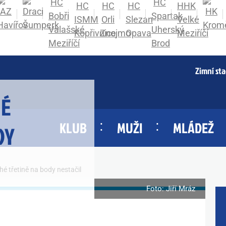
Zimní st
HÉ
KLUB
MUŽI
MLÁDEŽ
DY
hé třetině na body nestačil
Foto: Jiří Mráz