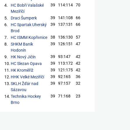
39
114:114
70
4.
HC Bobři Valašské
Meziříčí
39
141:108
66
5.
Draci Šumperk
39
137:131
66
6.
HC Spartak Uherský
Brod
38
136:130
57
7.
HC ISMM Kopřivnice
39
126:151
47
8.
SHKM Baník
Hodonín
39
93:147
42
9.
HK Nový Jičín
39
113:172
42
10.
HC Slezan Opava
39
121:175
42
11.
HK Kroměříž
39
92:165
36
12.
HHK Velké Meziříčí
39
97:157
32
13.
SKLH Žďár nad
Sázavou
39
71:168
23
14.
Technika Hockey
Brno