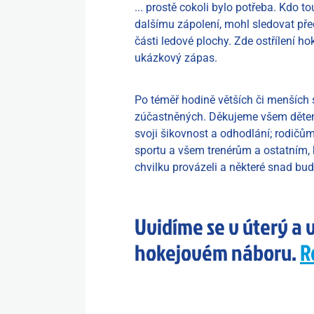
... prostě cokoli bylo potřeba. Kdo t
dalšímu zápolení, mohl sledovat pře
části ledové plochy. Zde ostřílení hok
ukázkový zápas.
Po téměř hodině větších či menších 
zúčastněných. Děkujeme všem dětem, 
svoji šikovnost a odhodlání; rodičům
sportu a všem trenérům a ostatním, kt
chvilku provázeli a některé snad bu
Uvidíme se v úterý a
hokejovém náboru.
R