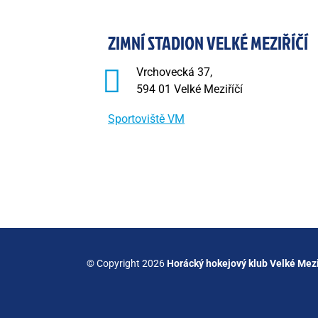
ZIMNÍ STADION VELKÉ MEZIŘÍČÍ
Vrchovecká 37,
594 01 Velké Meziříčí
Sportoviště VM
© Copyright 2026
Horácký hokejový klub Velké Mezi