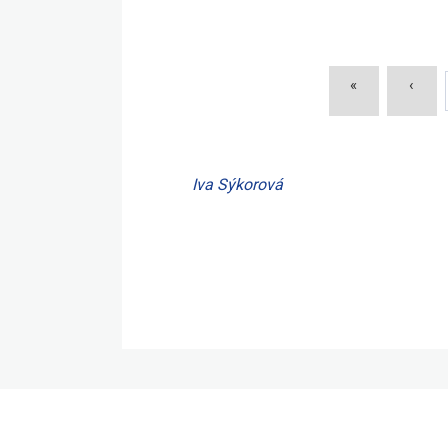
«
‹
Iva Sýkorová