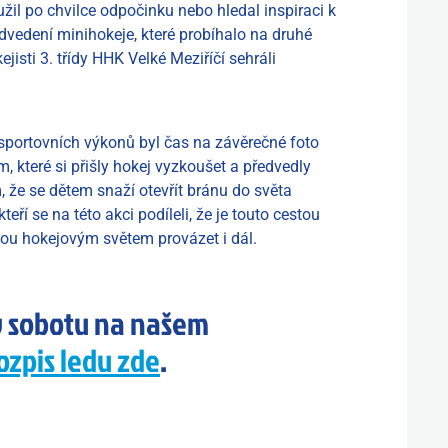
oužil po chvilce odpočinku nebo hledal inspiraci k
dvedení minihokeje, které probíhalo na druhé
ejisti 3. třídy HHK Velké Meziříčí sehráli
sportovních výkonů byl čas na závěrečné foto
které si přišly hokej vyzkoušet a předvedly
, že se dětem snaží otevřít bránu do světa
eří se na této akci podíleli, že je touto cestou
dou hokejovým světem provázet i dál.
 v sobotu na našem
ozpis ledu zde
.