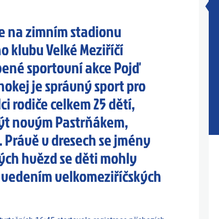
 se na zimním stadionu
 klubu Velké Meziříčí
íbené sportovní akce Pojď
hokej je správný sport pro
dci rodiče celkem 25 dětí,
t být novým Pastrňákem,
. Právě v dresech se jmény
ých hvězd se děti mohly
 vedením velkomeziříčských