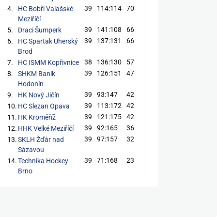
39
114:114
70
4.
HC Bobři Valašské
Meziříčí
39
141:108
66
5.
Draci Šumperk
39
137:131
66
6.
HC Spartak Uherský
Brod
38
136:130
57
7.
HC ISMM Kopřivnice
39
126:151
47
8.
SHKM Baník
Hodonín
39
93:147
42
9.
HK Nový Jičín
39
113:172
42
10.
HC Slezan Opava
39
121:175
42
11.
HK Kroměříž
39
92:165
36
12.
HHK Velké Meziříčí
39
97:157
32
13.
SKLH Žďár nad
Sázavou
39
71:168
23
14.
Technika Hockey
Brno