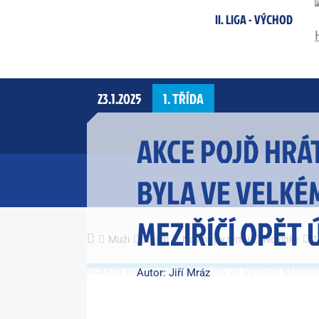
II. LIGA - VÝCHOD
23.1.2025
1. TŘÍDA
AKCE POJĎ HRÁ
BYLA VE VELKÉ
MEZIŘÍČÍ OPĚT 
Muži
A tým
Novinky v týmu
Novinky
1
Autor: Jiří Mráz