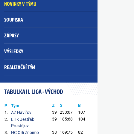
NOVINKY V TÝMU
SOUPISKA
ZÁPASY
VÝSLEDKY
REALIZAČNÍ TÝM
TABULKA II. LIGA - VÝCHOD
Z
S
B
P
Tým
39
233:67
107
1.
AZ Havířov
39
185:68
104
2.
LHK Jestřábi
Prostějov
38
169:75
82
3.
HC Orli Znojmo