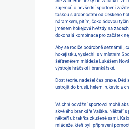
Ale začněme hezky od začátku. Ve čt
zájemců o nevšední sportovní zážite
taškou s drobnostmi od Českého hoke
náramkem, pitím, čokoládovou tyči
jménem hokejové hvězdy na zádech a
dokonalá kombinace pro začátek ne
Aby se rodiče podrobně seznámili, c
hokejistku, vyslechli s v místním S
šéftrenérem mládeže Lukášem Novák
výstroje hráčské i brankářské.
Dost teorie, nadešel čas praxe. Děti 
ustrojit do bruslí, helem, rukavic a c
Všichni odvážní sportovci mohli abso
skvělého brankáře Vašíka. Někteří 
někteří už takřka zkušeně sami. Kaž
mládeže, kteří byli připraveni pomoct,