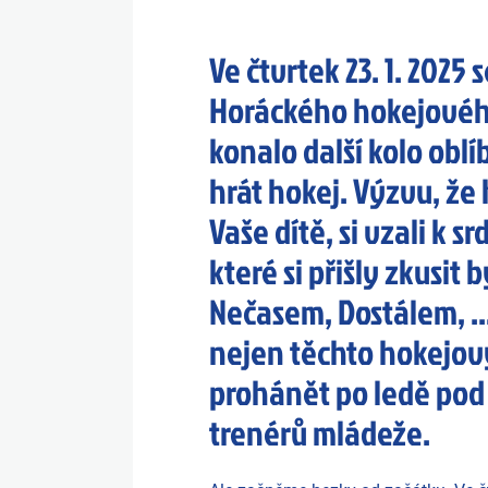
Ve čtvrtek 23. 1. 2025
Horáckého hokejového
konalo další kolo obl
hrát hokej. Výzvu, že 
Vaše dítě, si vzali k sr
které si přišly zkusi
Nečasem, Dostálem, ..
nejen těchto hokejov
prohánět po ledě pod
trenérů mládeže.