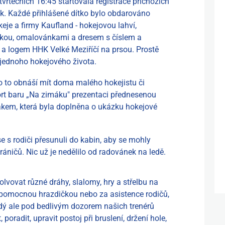
vrtečních 16:45 startovala registrace příchozích
k. Každé přihlášené dítko bylo obdarováno
je a firmy Kaufland - hokejovou lahví,
nkou, omalovánkami a dresem s číslem a
 logem HHK Velké Meziříčí na prsou. Prostě
jednoho hokejového života.
o to obnáší mít doma malého hokejistu či
port baru „Na zimáku" prezentaci přednesenou
em, která byla doplněna o ukázku hokejové
se s rodiči přesunuli do kabin, aby se mohly
hráničů. Nic už je nedělilo od radovánek na ledě.
lvovat různé dráhy, slalomy, hry a střelbu na
s pomocnou hrazdičkou nebo za asistence rodičů,
dý ale pod bedlivým dozorem našich trenérů
 poradit, upravit postoj při bruslení, držení hole,