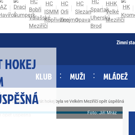
Zimní st
T HOKEJ
KLUB
MUŽI
MLÁDEŽ
M
ÚSPĚŠNÁ
. třída
Akce Pojď hrát hokej byla ve Velkém Meziříčí opět úspěšná
Foto: Jiří Mráz