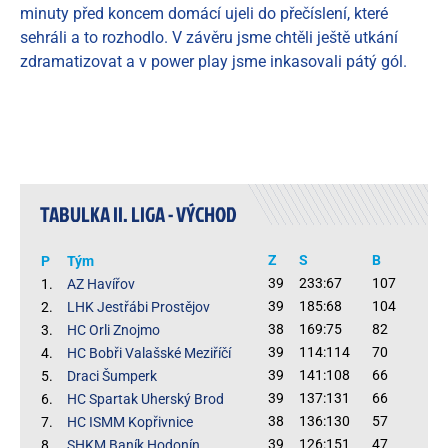
minuty před koncem domácí ujeli do přečíslení, které
sehráli a to rozhodlo. V závěru jsme chtěli ještě utkání
zdramatizovat a v power play jsme inkasovali pátý gól.
TABULKA II. LIGA - VÝCHOD
Z
S
B
P
Tým
39
233:67
107
1.
AZ Havířov
39
185:68
104
2.
LHK Jestřábi Prostějov
38
169:75
82
3.
HC Orli Znojmo
39
114:114
70
4.
HC Bobři Valašské Meziříčí
39
141:108
66
5.
Draci Šumperk
39
137:131
66
6.
HC Spartak Uherský Brod
38
136:130
57
7.
HC ISMM Kopřivnice
39
126:151
47
8.
SHKM Baník Hodonín