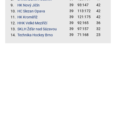
39
93:147
42
9.
HK Nový Jičín
39
113:172
42
10.
HC Slezan Opava
39
121:175
42
11.
HK Kroměříž
39
92:165
36
12.
HHK Velké Meziříčí
39
97:157
32
13.
SKLH Žďár nad Sázavou
39
71:168
23
14.
Technika Hockey Brno