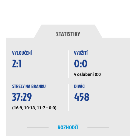
STATISTIKY
VYLOUČENÍ
VYUŽITÍ
2:1
0:0
v oslabení 0:0
STŘELY NA BRANKU
DIVÁCI
37:29
458
(16:9, 10:13, 11:7 - 0:0)
ROZHODČÍ