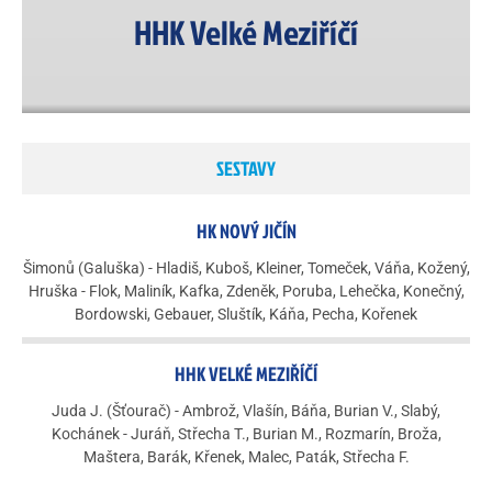
HHK Velké Meziříčí
SESTAVY
HK NOVÝ JIČÍN
Šimonů (Galuška) - Hladiš, Kuboš, Kleiner, Tomeček, Váňa, Kožený,
Hruška - Flok, Maliník, Kafka, Zdeněk, Poruba, Lehečka, Konečný,
Bordowski, Gebauer, Sluštík, Káňa, Pecha, Kořenek
HHK VELKÉ MEZIŘÍČÍ
Juda J. (Šťourač) - Ambrož, Vlašín, Báňa, Burian V., Slabý,
Kochánek - Juráň, Střecha T., Burian M., Rozmarín, Broža,
Maštera, Barák, Křenek, Malec, Paták, Střecha F.