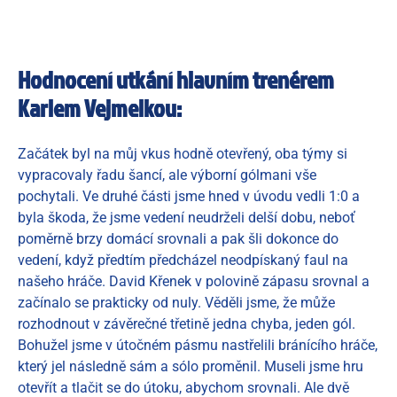
Hodnocení utkání hlavním trenérem
Karlem Vejmelkou:
Začátek byl na můj vkus hodně otevřený, oba týmy si
vypracovaly řadu šancí, ale výborní gólmani vše
pochytali. Ve druhé části jsme hned v úvodu vedli 1:0 a
byla škoda, že jsme vedení neudrželi delší dobu, neboť
poměrně brzy domácí srovnali a pak šli dokonce do
vedení, když předtím předcházel neodpískaný faul na
našeho hráče. David Křenek v polovině zápasu srovnal a
začínalo se prakticky od nuly. Věděli jsme, že může
rozhodnout v závěrečné třetině jedna chyba, jeden gól.
Bohužel jsme v útočném pásmu nastřelili bránícího hráče,
který jel následně sám a sólo proměnil. Museli jsme hru
otevřít a tlačit se do útoku, abychom srovnali. Ale dvě