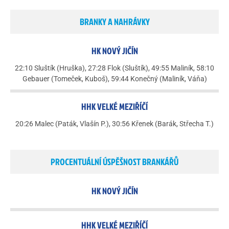
BRANKY A NAHRÁVKY
HK NOVÝ JIČÍN
22:10 Sluštík (Hruška), 27:28 Flok (Sluštík), 49:55 Maliník, 58:10
Gebauer (Tomeček, Kuboš), 59:44 Konečný (Maliník, Váňa)
HHK VELKÉ MEZIŘÍČÍ
20:26 Malec (Paták, Vlašín P.), 30:56 Křenek (Barák, Střecha T.)
PROCENTUÁLNÍ ÚSPĚŠNOST BRANKÁŘŮ
HK NOVÝ JIČÍN
HHK VELKÉ MEZIŘÍČÍ