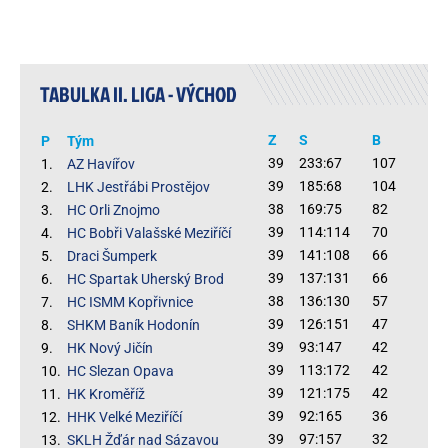
TABULKA II. LIGA - VÝCHOD
Z
S
B
P
Tým
39
233:67
107
1.
AZ Havířov
39
185:68
104
2.
LHK Jestřábi Prostějov
38
169:75
82
3.
HC Orli Znojmo
39
114:114
70
4.
HC Bobři Valašské Meziříčí
39
141:108
66
5.
Draci Šumperk
39
137:131
66
6.
HC Spartak Uherský Brod
38
136:130
57
7.
HC ISMM Kopřivnice
39
126:151
47
8.
SHKM Baník Hodonín
39
93:147
42
9.
HK Nový Jičín
39
113:172
42
10.
HC Slezan Opava
39
121:175
42
11.
HK Kroměříž
39
92:165
36
12.
HHK Velké Meziříčí
39
97:157
32
13.
SKLH Žďár nad Sázavou