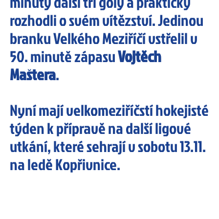
minuty další tři góly a prakticky
rozhodli o svém vítězství. Jedinou
branku Velkého Meziříčí vstřelil v
50. minutě zápasu
Vojtěch
Maštera
.
Nyní mají velkomeziříčstí hokejisté
týden k přípravě na další ligové
utkání, které sehrají v sobotu 13.11.
na ledě Kopřivnice.