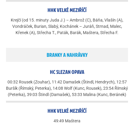
HHK VELKÉ MEZIŘÍČÍ
Krejčí (od 15. minuty Juda J.) – Ambrož (C), Báňa, Vlašín (A),
Vondráček, Burian, Slabý, Kochánek – Juráň, Strnad, Malec,
Křenek (A), Střecha T., Paták, Barák, Maštera, Střecha F.
BRANKY A NAHRÁVKY
HC SLEZAN OPAVA
00:32 Rousek (Zouhar), 11:42 Damašek (Štindl, Hendrych), 12:57
Buršík (Římský, Peterka), 14:08 Wolf (Kunc, Rousek), 23:54 Římský
(Peterka), 39:03 Štindl (Damašek), 53:33 Malina (Kunc, Beránek)
HHK VELKÉ MEZIŘÍČÍ
49:49 Maštera