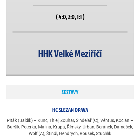
( 4:0, 2:0, 1:1 )
HHK Velké Meziříčí
SESTAVY
HC SLEZAN OPAVA
Piták (Baldik) – Kunc, Thiel, Zouhar, Šindelář (C), Věntus, Kocián –
Buršík, Peterka, Malina, Krupa, Římský, Urban, Beránek, Damašek,
Wolf (A), Štindl, Hendrych, Rousek, Stuchlík