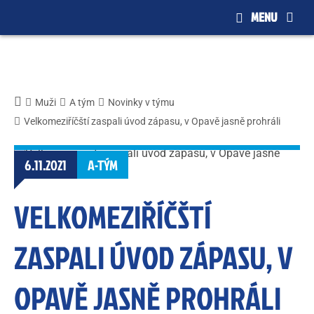
MENU
Muži
A tým
Novinky v týmu
Velkomeziříčští zaspali úvod zápasu, v Opavě jasně prohráli
6.11.2021
A-TÝM
VELKOMEZIŘÍČŠTÍ
ZASPALI ÚVOD ZÁPASU, V
OPAVĚ JASNĚ PROHRÁLI