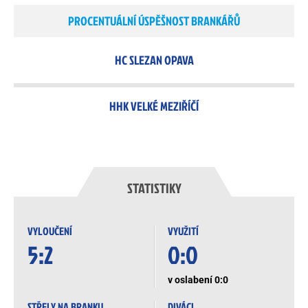
PROCENTUÁLNÍ ÚSPĚŠNOST BRANKÁŘŮ
HC SLEZAN OPAVA
HHK VELKÉ MEZIŘÍČÍ
STATISTIKY
VYLOUČENÍ
VYUŽITÍ
5:2
0:0
v oslabení 0:0
STŘELY NA BRANKU
DIVÁCI