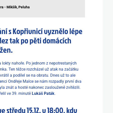
ra - Mikšík, Peluha
í s Kopřivnicí vyznělo lépe
lMez tak po pěti domácích
žen.
 a lokty nahoře. Po jednom z nepotrestaných
enka. Ten těžce rozcházel už atak na začátku
rátil a podílel se na obratu. Dnes už to ale
senci Ondřeje Malce se nám rozpadly první dva
la znát a hosté nakonec zaslouženě zvítězili.
elil ve 39. minutě
Lukáš Paták
.
e středu 15.12. v 18:00, kdy