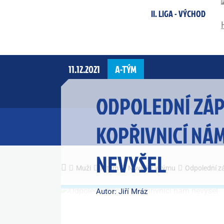
II. LIGA - VÝCHOD
11.12.2021
A-TÝM
ODPOLEDNÍ ZÁP
KOPŘIVNICÍ NÁ
NEVYŠEL
Muži
A tým
Novinky v týmu
Odpolední zá
Autor: Jiří Mráz