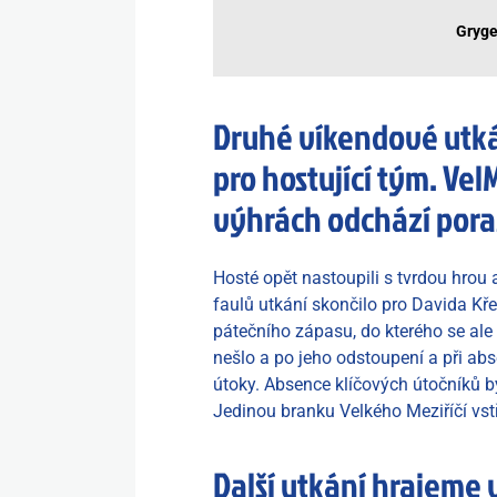
Gryge
Druhé víkendové utkán
pro hostující tým. Ve
výhrách odchází pora
Hosté opět nastoupili s tvrdou hrou
faulů utkání skončilo pro Davida Kř
pátečního zápasu, do kterého se ale v
nešlo a po jeho odstoupení a při ab
útoky. Absence klíčových útočníků by
Jedinou branku Velkého Meziříčí vstř
Další utkání hrajeme v