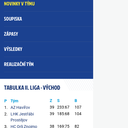
NOVINKY V TÝMU
SOUPISKA
ZÁPASY
VÝSLEDKY
REALIZAČNÍ TÝM
TABULKA II. LIGA - VÝCHOD
Z
S
B
P
Tým
39
233:67
107
1.
AZ Havířov
39
185:68
104
2.
LHK Jestřábi
Prostějov
38
169:75
82
3.
HC Orli Znojmo