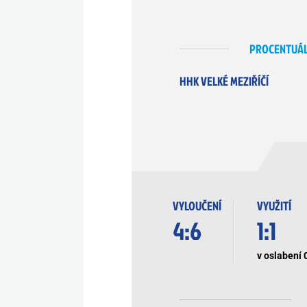
PROCENTUÁL
HHK VELKÉ MEZIŘÍČÍ
VYLOUČENÍ
VYUŽITÍ
4:6
1:1
v oslabení 