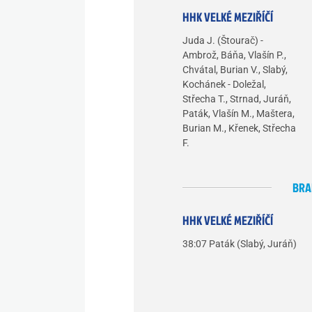
HHK VELKÉ MEZIŘÍČÍ
Juda J. (Štourač) -
Ambrož, Báňa, Vlašín P.,
Chvátal, Burian V., Slabý,
Kochánek - Doležal,
Střecha T., Strnad, Juráň,
Paták, Vlašín M., Maštera,
Burian M., Křenek, Střecha
F.
BRA
HHK VELKÉ MEZIŘÍČÍ
38:07 Paták (Slabý, Juráň)