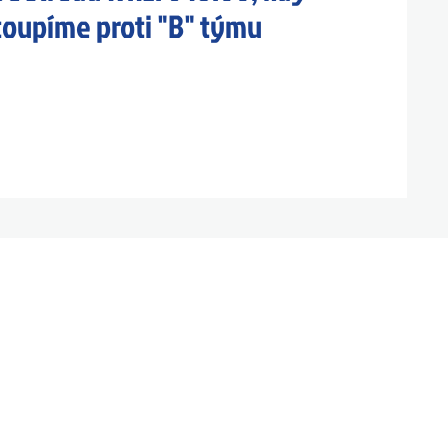
oupíme proti "B" týmu