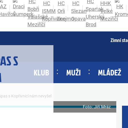
Zimní st
AS S
KLUB
MUŽI
MLÁDEŽ
M
pas s Kopřivnicí nám nevyšel
Foto: Jiří Mráz