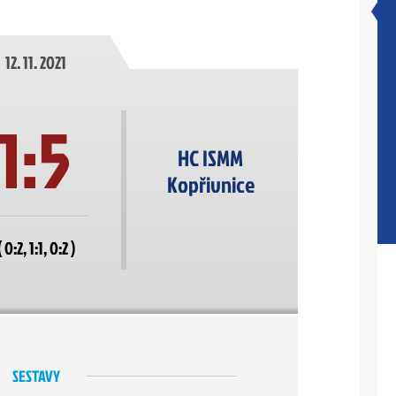
12. 11. 2021
1:5
HC ISMM
Kopřivnice
( 0:2, 1:1, 0:2 )
SESTAVY