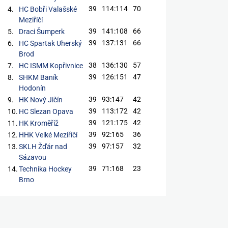
39
114:114
70
4.
HC Bobři Valašské
Meziříčí
39
141:108
66
5.
Draci Šumperk
39
137:131
66
6.
HC Spartak Uherský
Brod
38
136:130
57
7.
HC ISMM Kopřivnice
39
126:151
47
8.
SHKM Baník
Hodonín
39
93:147
42
9.
HK Nový Jičín
39
113:172
42
10.
HC Slezan Opava
39
121:175
42
11.
HK Kroměříž
39
92:165
36
12.
HHK Velké Meziříčí
39
97:157
32
13.
SKLH Žďár nad
Sázavou
39
71:168
23
14.
Technika Hockey
Brno