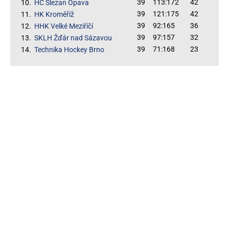
39
113:172
42
10.
HC Slezan Opava
39
121:175
42
11.
HK Kroměříž
39
92:165
36
12.
HHK Velké Meziříčí
39
97:157
32
13.
SKLH Žďár nad Sázavou
39
71:168
23
14.
Technika Hockey Brno