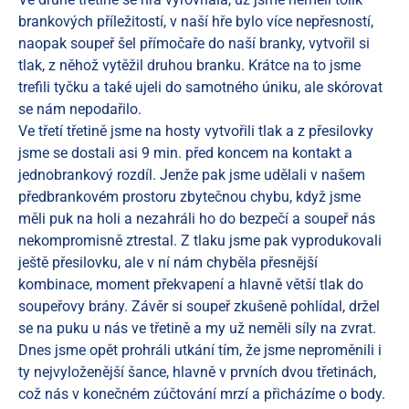
brankových příležitostí, v naší hře bylo více nepřesností,
naopak soupeř šel přímočaře do naší branky, vytvořil si
tlak, z něhož vytěžil druhou branku. Krátce na to jsme
trefili tyčku a také ujeli do samotného úniku, ale skórovat
se nám nepodařilo.
Ve třetí třetině jsme na hosty vytvořili tlak a z přesilovky
jsme se dostali asi 9 min. před koncem na kontakt a
jednobrankový rozdíl. Jenže pak jsme udělali v našem
předbrankovém prostoru zbytečnou chybu, když jsme
měli puk na holi a nezahráli ho do bezpečí a soupeř nás
nekompromisně ztrestal. Z tlaku jsme pak vyprodukovali
ještě přesilovku, ale v ní nám chyběla přesnější
kombinace, moment překvapení a hlavně větší tlak do
soupeřovy brány. Závěr si soupeř zkušeně pohlídal, držel
se na puku u nás ve třetině a my už neměli síly na zvrat.
Dnes jsme opět prohráli utkání tím, že jsme neproměnili i
ty nejvyloženější šance, hlavně v prvních dvou třetinách,
což nás v konečném zúčtování mrzí a přicházíme o body.