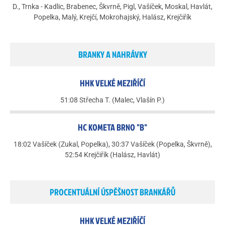
D., Trnka - Kadlic, Brabenec, Škvrně, Pigl, Vašíček, Moskal, Havlát,
Popelka, Malý, Krejčí, Mokrohajský, Halász, Krejčiřík
BRANKY A NAHRÁVKY
HHK VELKÉ MEZIŘÍČÍ
51:08 Střecha T. (Malec, Vlašín P.)
HC KOMETA BRNO "B"
18:02 Vašíček (Zukal, Popelka), 30:37 Vašíček (Popelka, Škvrně),
52:54 Krejčiřík (Halász, Havlát)
PROCENTUÁLNÍ ÚSPĚŠNOST BRANKÁŘŮ
HHK VELKÉ MEZIŘÍČÍ