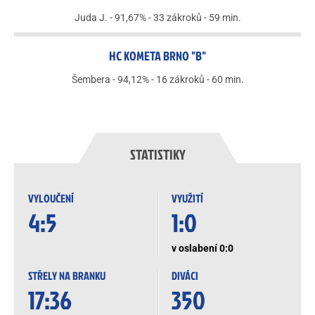
Juda J. - 91,67% - 33 zákroků - 59 min.
HC KOMETA BRNO "B"
Šembera - 94,12% - 16 zákroků - 60 min.
STATISTIKY
VYLOUČENÍ
VYUŽITÍ
4:5
1:0
v oslabení 0:0
STŘELY NA BRANKU
DIVÁCI
17:36
350