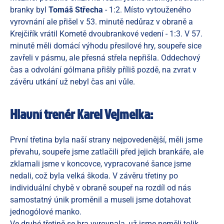
branky byl
Tomáš Střecha
- 1:2. Místo vytouženého
vyrovnání ale přišel v 53. minutě nedůraz v obraně a
Krejčiřík vrátil Kometě dvoubrankové vedení - 1:3. V 57.
minutě měli domácí výhodu přesilové hry, soupeře sice
zavřeli v pásmu, ale přesná střela nepřišla. Oddechový
čas a odvolání gólmana přišly příliš pozdě, na zvrat v
závěru utkání už nebyl čas ani vůle.
Hlavní trenér Karel Vejmelka:
První třetina byla naší strany nejpovedenější, měli jsme
převahu, soupeře jsme zatlačili před jejich brankáře, ale
zklamali jsme v koncovce, vypracované šance jsme
nedali, což byla velká škoda. V závěru třetiny po
individuální chybě v obraně soupeř na rozdíl od nás
samostatný únik proměnil a museli jsme dotahovat
jednogólové manko.
Ve druhé třetině se hra vyrovnala, už jsme neměli tolik