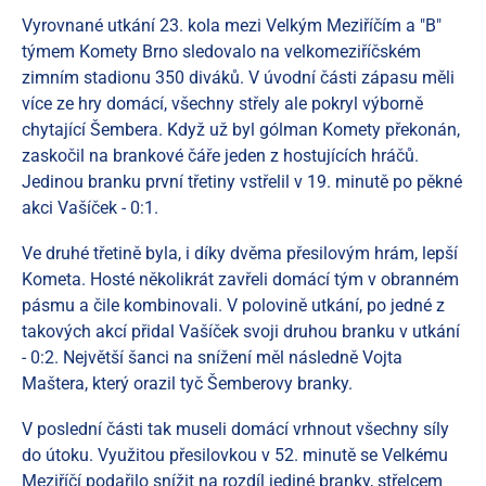
Vyrovnané utkání 23. kola mezi Velkým Meziříčím a "B"
týmem Komety Brno sledovalo na velkomeziříčském
zimním stadionu 350 diváků. V úvodní části zápasu měli
více ze hry domácí, všechny střely ale pokryl výborně
chytající Šembera. Když už byl gólman Komety překonán,
zaskočil na brankové čáře jeden z hostujících hráčů.
Jedinou branku první třetiny vstřelil v 19. minutě po pěkné
akci Vašíček - 0:1.
Ve druhé třetině byla, i díky dvěma přesilovým hrám, lepší
Kometa. Hosté několikrát zavřeli domácí tým v obranném
pásmu a čile kombinovali. V polovině utkání, po jedné z
takových akcí přidal Vašíček svoji druhou branku v utkání
- 0:2. Největší šanci na snížení měl následně Vojta
Maštera, který orazil tyč Šemberovy branky.
V poslední části tak museli domácí vrhnout všechny síly
do útoku. Využitou přesilovkou v 52. minutě se Velkému
Meziříčí podařilo snížit na rozdíl jediné branky, střelcem