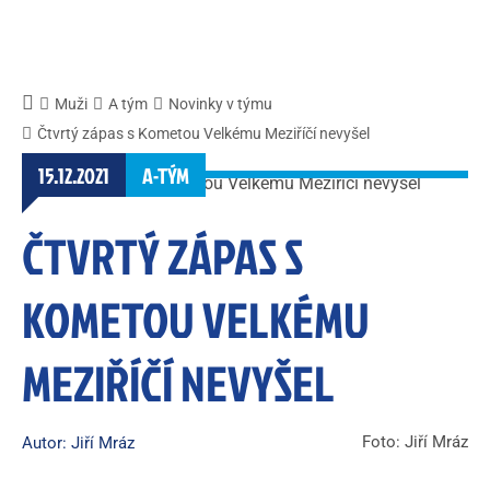
Muži
A tým
Novinky v týmu
Čtvrtý zápas s Kometou Velkému Meziříčí nevyšel
15.12.2021
A-TÝM
ČTVRTÝ ZÁPAS S
KOMETOU VELKÉMU
MEZIŘÍČÍ NEVYŠEL
Foto: Jiří Mráz
Autor: Jiří Mráz