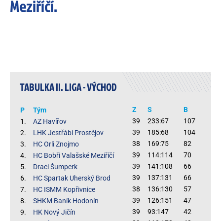
Meziříčí.
TABULKA II. LIGA - VÝCHOD
Z
S
B
P
Tým
39
233:67
107
1.
AZ Havířov
39
185:68
104
2.
LHK Jestřábi Prostějov
38
169:75
82
3.
HC Orli Znojmo
39
114:114
70
4.
HC Bobři Valašské Meziříčí
39
141:108
66
5.
Draci Šumperk
39
137:131
66
6.
HC Spartak Uherský Brod
38
136:130
57
7.
HC ISMM Kopřivnice
39
126:151
47
8.
SHKM Baník Hodonín
39
93:147
42
9.
HK Nový Jičín