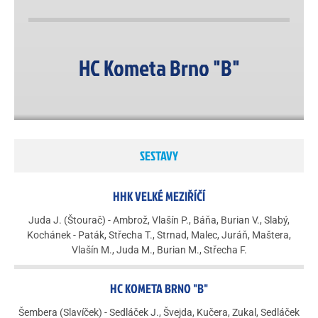
HC Kometa Brno "B"
SESTAVY
HHK VELKÉ MEZIŘÍČÍ
Juda J. (Štourač) - Ambrož, Vlašín P., Báňa, Burian V., Slabý,
Kochánek - Paták, Střecha T., Strnad, Malec, Juráň, Maštera,
Vlašín M., Juda M., Burian M., Střecha F.
HC KOMETA BRNO "B"
Šembera (Slavíček) - Sedláček J., Švejda, Kučera, Zukal, Sedláček