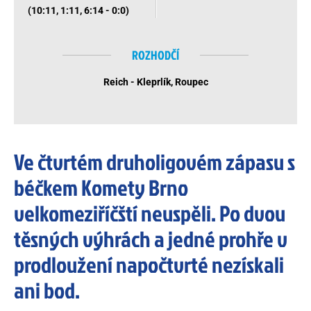
(10:11, 1:11, 6:14 - 0:0)
ROZHODČÍ
Reich - Kleprlík, Roupec
Ve čtvrtém druholigovém zápasu s
béčkem Komety Brno
velkomeziříčští neuspěli. Po dvou
těsných výhrách a jedné prohře v
prodloužení napočtvrté nezískali
ani bod.