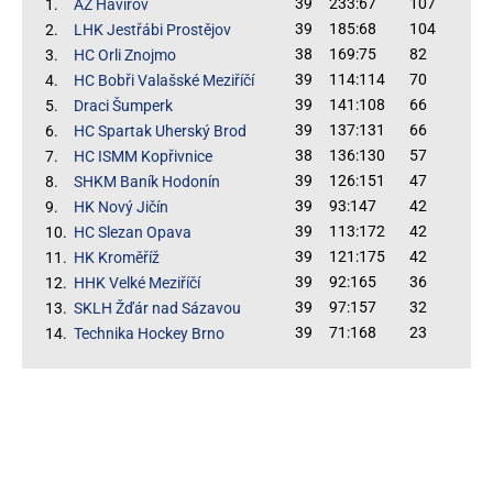
39
233:67
107
1.
AZ Havířov
39
185:68
104
2.
LHK Jestřábi Prostějov
38
169:75
82
3.
HC Orli Znojmo
39
114:114
70
4.
HC Bobři Valašské Meziříčí
39
141:108
66
5.
Draci Šumperk
39
137:131
66
6.
HC Spartak Uherský Brod
38
136:130
57
7.
HC ISMM Kopřivnice
39
126:151
47
8.
SHKM Baník Hodonín
39
93:147
42
9.
HK Nový Jičín
39
113:172
42
10.
HC Slezan Opava
39
121:175
42
11.
HK Kroměříž
39
92:165
36
12.
HHK Velké Meziříčí
39
97:157
32
13.
SKLH Žďár nad Sázavou
39
71:168
23
14.
Technika Hockey Brno