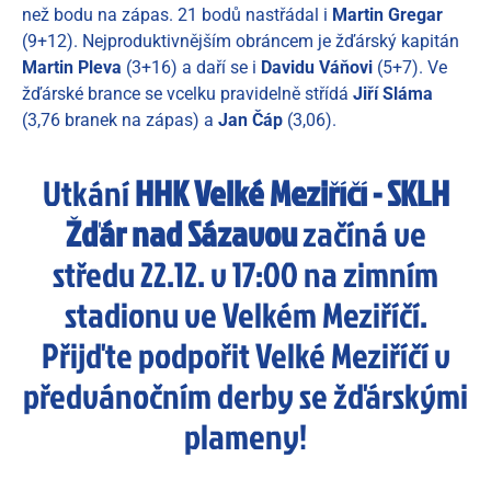
než bodu na zápas. 21 bodů nastřádal i
Martin Gregar
(9+12). Nejproduktivnějším obráncem je žďárský kapitán
Martin Pleva
(3+16) a daří se i
Davidu Váňovi
(5+7). Ve
žďárské brance se vcelku pravidelně střídá
Jiří Sláma
(3,76 branek na zápas) a
Jan Čáp
(3,06).
Utkání
HHK Velké Meziříčí - SKLH
Žďár nad Sázavou
začíná ve
středu 22.12. v 17:00 na zimním
stadionu ve Velkém Meziříčí.
Přijďte podpořit Velké Meziříčí v
předvánočním derby se žďárskými
plameny!