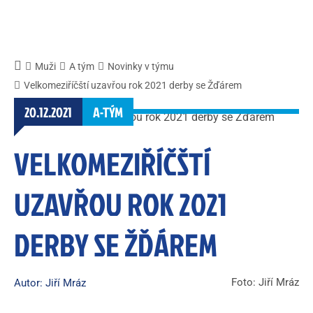
Muži
A tým
Novinky v týmu
Velkomeziříčští uzavřou rok 2021 derby se Žďárem
20.12.2021
A-TÝM
VELKOMEZIŘÍČŠTÍ
UZAVŘOU ROK 2021
DERBY SE ŽĎÁREM
Foto: Jiří Mráz
Autor: Jiří Mráz