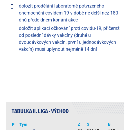
doložit prodělání laboratorně potvrzeného
onemocnění covidem-19 v době ne delší než 180
dnů přede dnem konání akce
doložit aplikaci očkování proti covidu-19, přičemž
od poslední dávky vakcíny (druhé u
dvoudávkových vakcín, první u jednodávkových
vakcín) musí uplynout nejméně 14 dní
TABULKA II. LIGA - VÝCHOD
Z
S
B
P
Tým