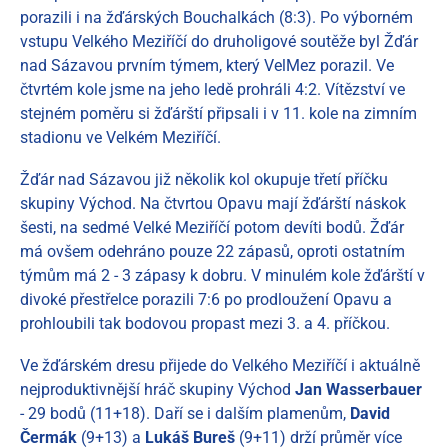
porazili i na žďárských Bouchalkách (8:3). Po výborném
vstupu Velkého Meziříčí do druholigové soutěže byl Žďár
nad Sázavou prvním týmem, který VelMez porazil. Ve
čtvrtém kole jsme na jeho ledě prohráli 4:2. Vítězství ve
stejném poměru si žďárští připsali i v 11. kole na zimním
stadionu ve Velkém Meziříčí.
Žďár nad Sázavou již několik kol okupuje třetí příčku
skupiny Východ. Na čtvrtou Opavu mají žďárští náskok
šesti, na sedmé Velké Meziříčí potom devíti bodů. Žďár
má ovšem odehráno pouze 22 zápasů, oproti ostatním
týmům má 2 - 3 zápasy k dobru. V minulém kole žďárští v
divoké přestřelce porazili 7:6 po prodloužení Opavu a
prohloubili tak bodovou propast mezi 3. a 4. příčkou.
Ve žďárském dresu přijede do Velkého Meziříčí i aktuálně
nejproduktivnější hráč skupiny Východ
Jan Wasserbauer
- 29 bodů (11+18). Daří se i dalším plamenům,
David
Čermák
(9+13) a
Lukáš Bureš
(9+11) drží průměr více