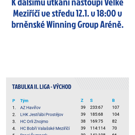
K dalšímu utkání nastoupí Velké
Meziříčí ve středu 12.1. v 18:00 v
brněnské Winning Group Aréně.
TABULKA II. LIGA - VÝCHOD
Z
S
B
P
Tým
39
233:67
107
1.
AZ Havířov
39
185:68
104
2.
LHK Jestřábi Prostějov
38
169:75
82
3.
HC Orli Znojmo
39
114:114
70
4.
HC Bobři Valašské Meziříčí
39
141:108
66