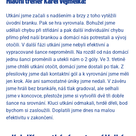
Hlavní trenér Karel Vejmelka:
Utkání jsme začali s nadšením a brzy z toho vytěžili
úvodní branku. Pak se hra vyrovnala. Bohužel jsme
udělali chybu při střídání a pak další individuální chybu
přímo před naší brankou a domácí nás potrestali a vývoj
otočili. V další fázi utkání jsme nebyli efektivní a
vypracované šance neproměnili. Na rozdíl od nás domácí
jednu šanci proměnili a utekli nám o 2 góly. Ve 3. třetině
jsme chtěli utkání otočit, domácí jsme dostali po tlak. Z
přesilovky jsme dali kontaktní gól a k vyrovnání jsme měli
jen krok. Ale ani samostatné úniky jsme nedali. V závěru
jsme hráli bez brankáře, náš tlak gradoval, ale selhali
jsme v koncovce, přestože jsme si vytvořili dvě tři dobře
šance na srovnání. Kluci utkání odmakali, tvrdě dřeli, bod
bychom si zasloužili. Doplatili jsme dnes na malou
efektivitu v zakončení.