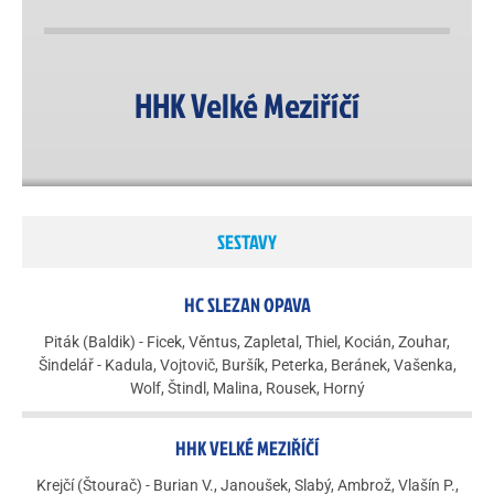
HHK Velké Meziříčí
SESTAVY
HC SLEZAN OPAVA
Piták (Baldik) - Ficek, Věntus, Zapletal, Thiel, Kocián, Zouhar,
Šindelář - Kadula, Vojtovič, Buršík, Peterka, Beránek, Vašenka,
Wolf, Štindl, Malina, Rousek, Horný
HHK VELKÉ MEZIŘÍČÍ
Krejčí (Štourač) - Burian V., Janoušek, Slabý, Ambrož, Vlašín P.,