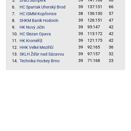
5.
Draci Šumperk
39
137:131
66
6.
HC Spartak Uherský Brod
38
136:130
57
7.
HC ISMM Kopřivnice
39
126:151
47
8.
SHKM Baník Hodonín
39
93:147
42
9.
HK Nový Jičín
39
113:172
42
10.
HC Slezan Opava
39
121:175
42
11.
HK Kroměříž
39
92:165
36
12.
HHK Velké Meziříčí
39
97:157
32
13.
SKLH Žďár nad Sázavou
39
71:168
23
14.
Technika Hockey Brno