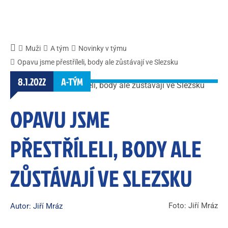
Muži
A tým
Novinky v týmu
Opavu jsme přestříleli, body ale zůstávají ve Slezsku
8.1.2022
A-TÝM
OPAVU JSME
PŘESTŘÍLELI, BODY ALE
ZŮSTÁVAJÍ VE SLEZSKU
Foto: Jiří Mráz
Autor: Jiří Mráz