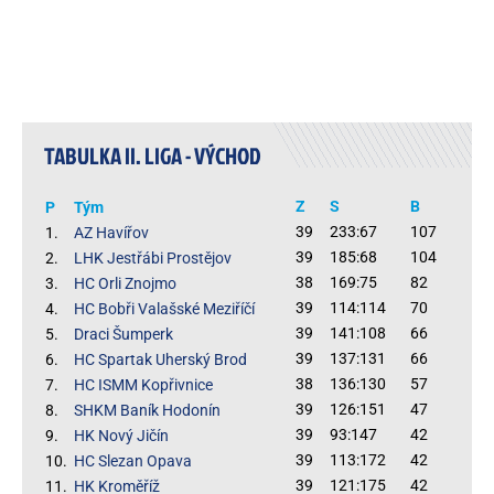
TABULKA II. LIGA - VÝCHOD
Z
S
B
P
Tým
39
233:67
107
1.
AZ Havířov
39
185:68
104
2.
LHK Jestřábi Prostějov
38
169:75
82
3.
HC Orli Znojmo
39
114:114
70
4.
HC Bobři Valašské Meziříčí
39
141:108
66
5.
Draci Šumperk
39
137:131
66
6.
HC Spartak Uherský Brod
38
136:130
57
7.
HC ISMM Kopřivnice
39
126:151
47
8.
SHKM Baník Hodonín
39
93:147
42
9.
HK Nový Jičín
39
113:172
42
10.
HC Slezan Opava
39
121:175
42
11.
HK Kroměříž