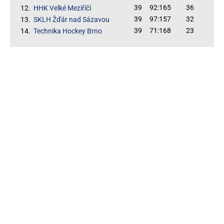
39
92:165
36
12.
HHK Velké Meziříčí
39
97:157
32
13.
SKLH Žďár nad Sázavou
39
71:168
23
14.
Technika Hockey Brno