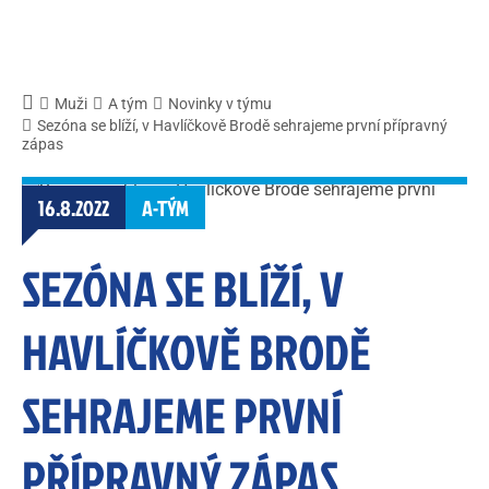
Muži
A tým
Novinky v týmu
Sezóna se blíží, v Havlíčkově Brodě sehrajeme první přípravný
zápas
16.8.2022
A-TÝM
SEZÓNA SE BLÍŽÍ, V
HAVLÍČKOVĚ BRODĚ
SEHRAJEME PRVNÍ
PŘÍPRAVNÝ ZÁPAS