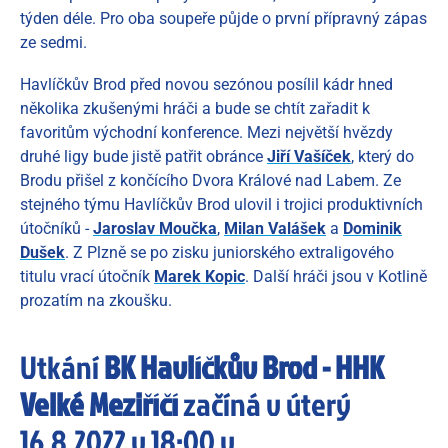
týden déle. Pro oba soupeře půjde o první přípravný zápas
ze sedmi.
Havlíčkův Brod před novou sezónou posílil kádr hned
několika zkušenými hráči a bude se chtít zařadit k
favoritům východní konference. Mezi největší hvězdy
druhé ligy bude jistě patřit obránce
Jiří Vašíček
, který do
Brodu přišel z končícího Dvora Králové nad Labem. Ze
stejného týmu Havlíčkův Brod ulovil i trojici produktivních
útočníků -
Jaroslav Moučka
,
Milan Valášek
a
Dominik
Dušek
. Z Plzně se po zisku juniorského extraligového
titulu vrací útočník
Marek Kopic
. Další hráči jsou v Kotlině
prozatím na zkoušku.
Utkání
BK Havlíčkův Brod - HHK
Velké Meziříčí
začíná v úterý
16.8.2022 v 18:00 v