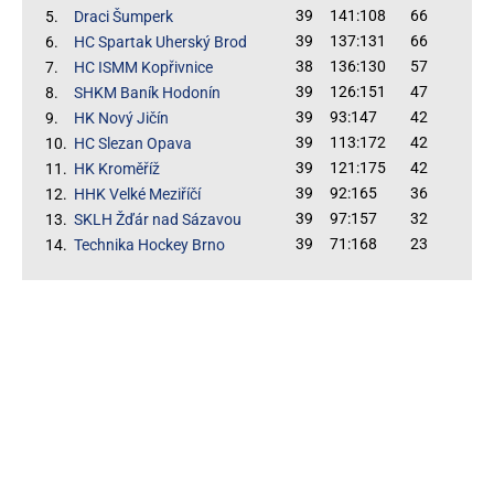
39
141:108
66
5.
Draci Šumperk
39
137:131
66
6.
HC Spartak Uherský Brod
38
136:130
57
7.
HC ISMM Kopřivnice
39
126:151
47
8.
SHKM Baník Hodonín
39
93:147
42
9.
HK Nový Jičín
39
113:172
42
10.
HC Slezan Opava
39
121:175
42
11.
HK Kroměříž
39
92:165
36
12.
HHK Velké Meziříčí
39
97:157
32
13.
SKLH Žďár nad Sázavou
39
71:168
23
14.
Technika Hockey Brno