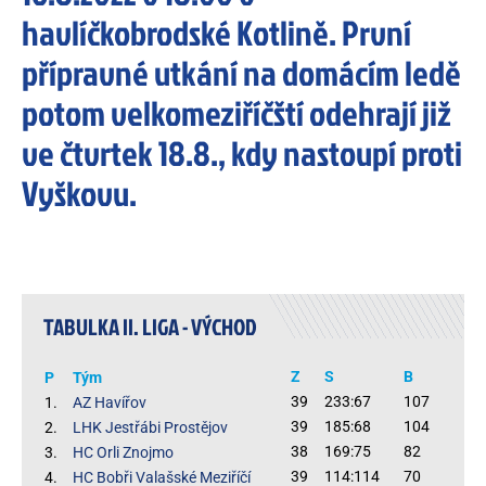
havlíčkobrodské Kotlině. První
přípravné utkání na domácím ledě
potom velkomeziříčští odehrají již
ve čtvrtek 18.8., kdy nastoupí proti
Vyškovu.
TABULKA II. LIGA - VÝCHOD
Z
S
B
P
Tým
39
233:67
107
1.
AZ Havířov
39
185:68
104
2.
LHK Jestřábi Prostějov
38
169:75
82
3.
HC Orli Znojmo
39
114:114
70
4.
HC Bobři Valašské Meziříčí