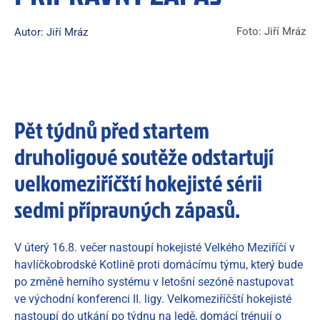
Foto: Jiří Mráz
Autor: Jiří Mráz
Pět týdnů před startem
druholigové soutěže odstartují
velkomeziříčští hokejisté sérii
sedmi přípravných zápasů.
V úterý 16.8. večer nastoupí hokejisté Velkého Meziříčí v
havlíčkobrodské Kotlině proti domácímu týmu, který bude
po změně herního systému v letošní sezóně nastupovat
ve východní konferenci II. ligy. Velkomeziříčští hokejisté
nastoupí do utkání po týdnu na ledě, domácí trénují o