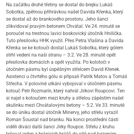
Na začátku druhé třetiny se dostal do brejku Lukáš
Sobotka, zpětnou přihrávkou našel Davida Křenka, který
se dostal až do brankového prostoru. Jeho šanci
zlikvidoval pravým betonem Chvátal. Ve 24. minutě se
poroučel na trestnou lavici boskovický útočník Hnilička.
Tuto přesilovku HHK využil. Přes Petra Vlašína a Davida
Křenka se ke kotouči dostal Lukáš Sobotka, který gólem
strhl vedení na naši stranu – 3:2. Ve 28. minutě opět
přesilovka domácích a opět využita. Po kolotoči v
útočném pásmu byl úspěšným střelcem David Křenek.
Asistenci u čtvrtého gólu si připsali Patrik Matov a Tomáš
Střecha. V polovině utkání vybojoval v útočném pásmu
kotouč Petr Rozmarín, který nahrál Jirkovi Roupcovi. Ten
si najel s kotoučem mezi kruhy a střelou zápěstím našel
skulinku mezi Chvátalovými betony – 5:2. Ve 33. minutě
se do úniku dostal útočník Minervy, jeho střelu vyrazil
Roman Šoustal nad branku. Na konci prostřední části
viděli diváci další šanci Jirky Roupce. Střelu z kruhu
tečoval jeden z bránících hráčů do sítě nad tvrzeným