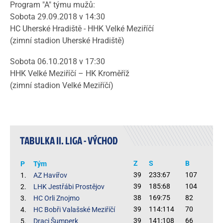
Program "A" týmu mužů:
Sobota 29.09.2018 v 14:30
HC Uherské Hradiště - HHK Velké Meziříčí
(zimní stadion Uherské Hradiště)
Sobota 06.10.2018 v 17:30
HHK Velké Meziříčí – HK Kroměříž
(zimní stadion Velké Meziříčí)
TABULKA II. LIGA - VÝCHOD
Z
S
B
P
Tým
39
233:67
107
1.
AZ Havířov
39
185:68
104
2.
LHK Jestřábi Prostějov
38
169:75
82
3.
HC Orli Znojmo
39
114:114
70
4.
HC Bobři Valašské Meziříčí
39
141:108
66
5.
Draci Šumperk