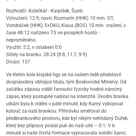
Rozhodčí: Kolečkář - Karpíšek, Šustr.
Vyloučení: 12:9, navíc Rozmarín (HHK) 10 min. OT,
Vondráček (HHK) 5+DKU, Klaus (BOS) 10 min. vražení, v
čase 48:12 nařízeno TS ve prospěch hostů -
neproměněno.
Využití: 5:2, v oslabení 0:0
Střely na branku: 28:24 (8:8, 11:7, 9:9)
Diváci: 157
Ve třetím kole krajské ligy se na našem ledě představil
dvojnásobný obhájce titulu, tým Boskovické Minervy. Od
začátku zápasu viděli fanoušci fyzicky hodně náročný
zápas, který postupně nabíral na intenzitě. Úvodní branka
utkání byla k vidění v páté minutě, kdy Karný vybojoval
kotouč za naší brankou. Přihrávku směřoval do
předbrankového prostoru, kde byl nikým nehlídaný Dufek,
který bez přípravy poslal puk do naší sítě – 0:1. V 6.
minutě si naše čtvrtá formace vypracovala solidní šanci,