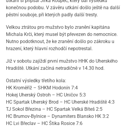
utkání si připsal Jirka Roupec, který dal výsledku
konečnou podobu. V závěru utkání došlo ještě na další
pěstní souboje, při kterých padly další tresty.
Velkou ztrátou pro mužstvo bylo zranění kapitána
Michala Krči, který musel být převezen do nemocnice.
Nutno podotknout, že ke zranění došlo po zákroku u
hrazení, který hlavní rozhodčí nepotrestal.
Již v sobotu zajíždí první mužstvo HHK do Uherského
Hradiště. Utkání začíná netradičně v 14.30 hod.
Ostatní výsledky třetího kola:
HK Kroměříž – SHKM Hodonín 7:4
Hokej Uherský Ostroh – HC Uničov 5:3
HC Spartak Uherský Brod – HC Uherské Hradiště 4:3
TJ Sokol Březina – HC Spartak Velká Bíteš 2:5
HC Brumov-Bylnice – Dynamiters Blansko HK 3:2
HC Lvi Břeclav – HC Štika Rosice 7:6