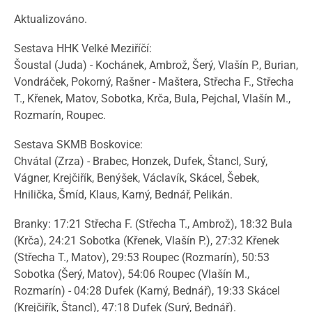
Aktualizováno.
Sestava HHK Velké Meziříčí:
Šoustal (Juda) - Kochánek, Ambrož, Šerý, Vlašín P., Burian,
Vondráček, Pokorný, Rašner - Maštera, Střecha F., Střecha
T., Křenek, Matov, Sobotka, Krča, Bula, Pejchal, Vlašín M.,
Rozmarín, Roupec.
Sestava SKMB Boskovice:
Chvátal (Zrza) - Brabec, Honzek, Dufek, Štancl, Surý,
Vágner, Krejčiřík, Benýšek, Václavík, Skácel, Šebek,
Hnilička, Šmíd, Klaus, Karný, Bednář, Pelikán.
Branky: 17:21 Střecha F. (Střecha T., Ambrož), 18:32 Bula
(Krča), 24:21 Sobotka (Křenek, Vlašín P.), 27:32 Křenek
(Střecha T., Matov), 29:53 Roupec (Rozmarín), 50:53
Sobotka (Šerý, Matov), 54:06 Roupec (Vlašín M.,
Rozmarín) - 04:28 Dufek (Karný, Bednář), 19:33 Skácel
(Krejčiřík, Štancl), 47:18 Dufek (Surý, Bednář).