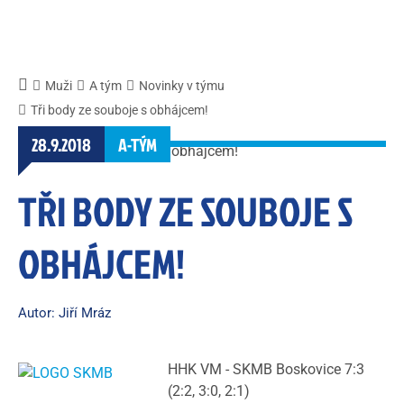
Muži
A tým
Novinky v týmu
Tři body ze souboje s obhájcem!
28.9.2018
A-TÝM
TŘI BODY ZE SOUBOJE S
OBHÁJCEM!
Autor: Jiří Mráz
HHK VM - SKMB Boskovice 7:3
(2:2, 3:0, 2:1)