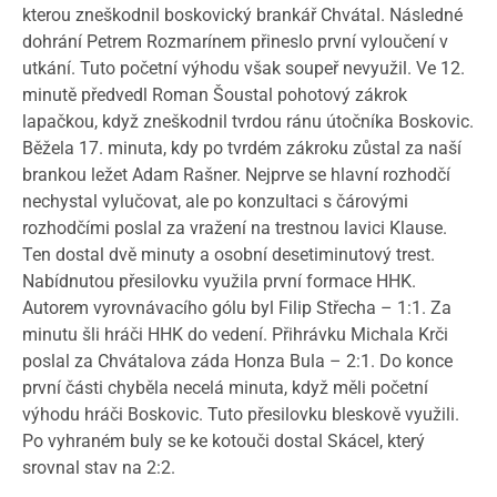
kterou zneškodnil boskovický brankář Chvátal. Následné
dohrání Petrem Rozmarínem přineslo první vyloučení v
utkání. Tuto početní výhodu však soupeř nevyužil. Ve 12.
minutě předvedl Roman Šoustal pohotový zákrok
lapačkou, když zneškodnil tvrdou ránu útočníka Boskovic.
Běžela 17. minuta, kdy po tvrdém zákroku zůstal za naší
brankou ležet Adam Rašner. Nejprve se hlavní rozhodčí
nechystal vylučovat, ale po konzultaci s čárovými
rozhodčími poslal za vražení na trestnou lavici Klause.
Ten dostal dvě minuty a osobní desetiminutový trest.
Nabídnutou přesilovku využila první formace HHK.
Autorem vyrovnávacího gólu byl Filip Střecha – 1:1. Za
minutu šli hráči HHK do vedení. Přihrávku Michala Krči
poslal za Chvátalova záda Honza Bula – 2:1. Do konce
první části chyběla necelá minuta, když měli početní
výhodu hráči Boskovic. Tuto přesilovku bleskově využili.
Po vyhraném buly se ke kotouči dostal Skácel, který
srovnal stav na 2:2.