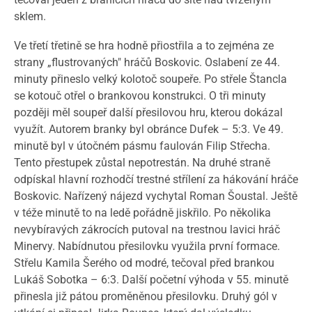
sklem.
Ve třetí třetině se hra hodně přiostřila a to zejména ze
strany „flustrovaných" hráčů Boskovic. Oslabení ze 44.
minuty přineslo velký kolotoč soupeře. Po střele Štancla
se kotouč otřel o brankovou konstrukci. O tři minuty
později měl soupeř další přesilovou hru, kterou dokázal
využít. Autorem branky byl obránce Dufek – 5:3. Ve 49.
minutě byl v útočném pásmu faulován Filip Střecha.
Tento přestupek zůstal nepotrestán. Na druhé straně
odpískal hlavní rozhodčí trestné střílení za hákování hráče
Boskovic. Nařízený nájezd vychytal Roman Šoustal. Ještě
v téže minutě to na ledě pořádně jiskřilo. Po několika
nevybíravých zákrocích putoval na trestnou lavici hráč
Minervy. Nabídnutou přesilovku využila první formace.
Střelu Kamila Šerého od modré, tečoval před brankou
Lukáš Sobotka – 6:3. Další početní výhoda v 55. minutě
přinesla již pátou proměněnou přesilovku. Druhý gól v