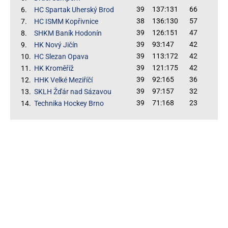
39
137:131
66
6.
HC Spartak Uherský Brod
38
136:130
57
7.
HC ISMM Kopřivnice
39
126:151
47
8.
SHKM Baník Hodonín
39
93:147
42
9.
HK Nový Jičín
39
113:172
42
10.
HC Slezan Opava
39
121:175
42
11.
HK Kroměříž
39
92:165
36
12.
HHK Velké Meziříčí
39
97:157
32
13.
SKLH Žďár nad Sázavou
39
71:168
23
14.
Technika Hockey Brno