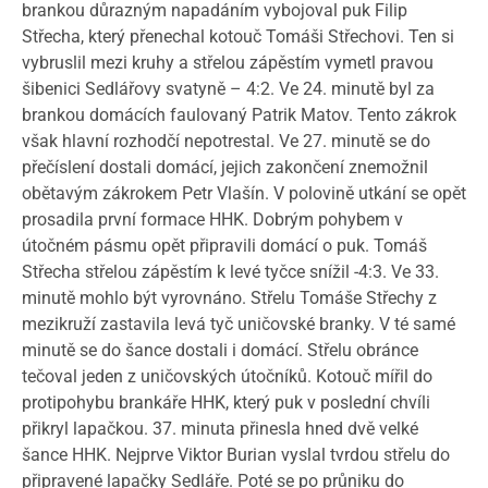
brankou důrazným napadáním vybojoval puk Filip
Střecha, který přenechal kotouč Tomáši Střechovi. Ten si
vybruslil mezi kruhy a střelou zápěstím vymetl pravou
šibenici Sedlářovy svatyně – 4:2. Ve 24. minutě byl za
brankou domácích faulovaný Patrik Matov. Tento zákrok
však hlavní rozhodčí nepotrestal. Ve 27. minutě se do
přečíslení dostali domácí, jejich zakončení znemožnil
obětavým zákrokem Petr Vlašín. V polovině utkání se opět
prosadila první formace HHK. Dobrým pohybem v
útočném pásmu opět připravili domácí o puk. Tomáš
Střecha střelou zápěstím k levé tyčce snížil -4:3. Ve 33.
minutě mohlo být vyrovnáno. Střelu Tomáše Střechy z
mezikruží zastavila levá tyč uničovské branky. V té samé
minutě se do šance dostali i domácí. Střelu obránce
tečoval jeden z uničovských útočníků. Kotouč mířil do
protipohybu brankáře HHK, který puk v poslední chvíli
přikryl lapačkou. 37. minuta přinesla hned dvě velké
šance HHK. Nejprve Viktor Burian vyslal tvrdou střelu do
připravené lapačky Sedláře. Poté se po průniku do