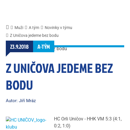
Muži
A tým
Novinky v týmu
Z Uničova jedeme bez bodu
23.9.2018
A-TÝM
Z UNIČOVA JEDEME BEZ
BODU
Autor: Jiří Mráz
HC Orli Uničov - HHK VM 5:3 (4:1,
0:2, 1:0)