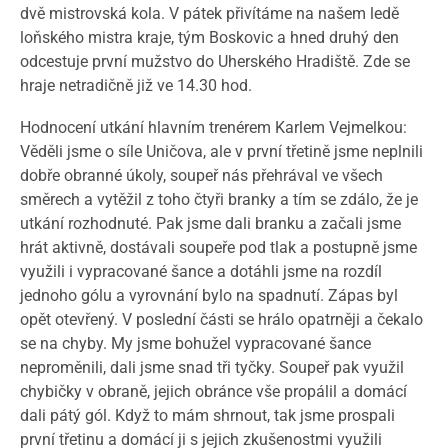
dvě mistrovská kola. V pátek přivítáme na našem ledě
loňského mistra kraje, tým Boskovic a hned druhý den
odcestuje první mužstvo do Uherského Hradiště. Zde se
hraje netradičně již ve 14.30 hod.
Hodnocení utkání hlavním trenérem Karlem Vejmelkou:
Věděli jsme o síle Uničova, ale v první třetině jsme neplnili
dobře obranné úkoly, soupeř nás přehrával ve všech
směrech a vytěžil z toho čtyři branky a tím se zdálo, že je
utkání rozhodnuté. Pak jsme dali branku a začali jsme
hrát aktivně, dostávali soupeře pod tlak a postupně jsme
využili i vypracované šance a dotáhli jsme na rozdíl
jednoho gólu a vyrovnání bylo na spadnutí. Zápas byl
opět otevřený. V poslední části se hrálo opatrněji a čekalo
se na chyby. My jsme bohužel vypracované šance
neproměnili, dali jsme snad tři tyčky. Soupeř pak využil
chybičky v obraně, jejich obránce vše propálil a domácí
dali pátý gól. Když to mám shrnout, tak jsme prospali
první třetinu a domácí ji s jejich zkušenostmi využili