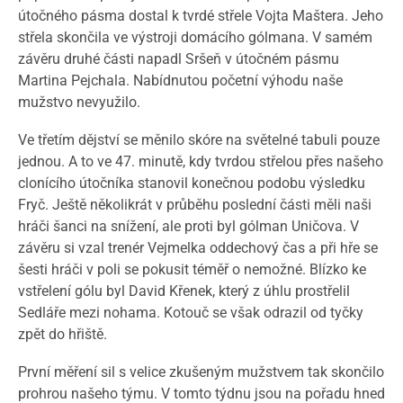
útočného pásma dostal k tvrdé střele Vojta Maštera. Jeho
střela skončila ve výstroji domácího gólmana. V samém
závěru druhé části napadl Sršeň v útočném pásmu
Martina Pejchala. Nabídnutou početní výhodu naše
mužstvo nevyužilo.
Ve třetím dějství se měnilo skóre na světelné tabuli pouze
jednou. A to ve 47. minutě, kdy tvrdou střelou přes našeho
clonícího útočníka stanovil konečnou podobu výsledku
Fryč. Ještě několikrát v průběhu poslední části měli naši
hráči šanci na snížení, ale proti byl gólman Uničova. V
závěru si vzal trenér Vejmelka oddechový čas a při hře se
šesti hráči v poli se pokusit téměř o nemožné. Blízko ke
vstřelení gólu byl David Křenek, který z úhlu prostřelil
Sedláře mezi nohama. Kotouč se však odrazil od tyčky
zpět do hřiště.
První měření sil s velice zkušeným mužstvem tak skončilo
prohrou našeho týmu. V tomto týdnu jsou na pořadu hned