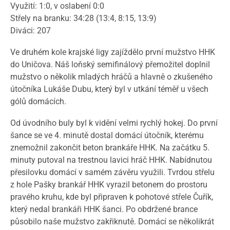
Využití: 1:0, v oslabení 0:0
Střely na branku: 34:28 (13:4, 8:15, 13:9)
Diváci: 207
Ve druhém kole krajské ligy zajíždělo první mužstvo HHK
do Uničova. Náš loňský semifinálový přemožitel doplnil
mužstvo o několik mladých hráčů a hlavně o zkušeného
útočníka Lukáše Dubu, který byl v utkání téměř u všech
gólů domácích.
Od úvodního buly byl k vidění velmi rychlý hokej. Do první
šance se ve 4. minutě dostal domácí útočník, kterému
znemožnil zakončit beton brankáře HHK. Na začátku 5.
minuty putoval na trestnou lavici hráč HHK. Nabídnutou
přesilovku domácí v samém závěru využili. Tvrdou střelu
z hole Pašky brankář HHK vyrazil betonem do prostoru
pravého kruhu, kde byl připraven k pohotové střele Čuřík,
který nedal brankáři HHK šanci. Po obdržené brance
působilo naše mužstvo zakřiknutě. Domácí se několikrát