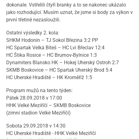
dokonale. Vstřelili čtyři branky a to se nakonec ukázalo
jako rozhodující. Musím uznat, že jsme si body za výkon v
první třetině nezasloužili.
Ostatní výsledky 2. kola:
SHKM Hodonín – TJ Sokol Březina 3:2 PP
HC Spartak Velká Bíteš – HC Lvi Břeclav 12:4
HC Štika Rosice – HC Brumov-Bylnice 1:3
Dynamiters Blansko HK – Hokej Uherský Ostroh 2:7
SKMB Boskovice – HC Spartak Uherský Brod 5:4
HC Uherské Hradiště – HK Kroměříž 1:5
Program mužů na tento týden:
Pátek 28.09.2018 v 17:00
HHK Velké Meziříčí – SKMB Boskovice
(zimní stadion Velké Meziříčí)
Sobota 29.09.2018 v 14:30
HC Uherské Hradiště - HHK Velké Meziříčí