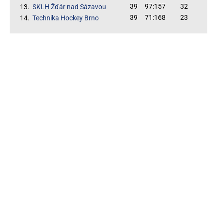
39
97:157
32
13.
SKLH Žďár nad Sázavou
39
71:168
23
14.
Technika Hockey Brno