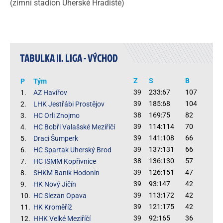
(zimní stadion Uherské Hradiště)
TABULKA II. LIGA - VÝCHOD
Z
S
B
P
Tým
39
233:67
107
1.
AZ Havířov
39
185:68
104
2.
LHK Jestřábi Prostějov
38
169:75
82
3.
HC Orli Znojmo
39
114:114
70
4.
HC Bobři Valašské Meziříčí
39
141:108
66
5.
Draci Šumperk
39
137:131
66
6.
HC Spartak Uherský Brod
38
136:130
57
7.
HC ISMM Kopřivnice
39
126:151
47
8.
SHKM Baník Hodonín
39
93:147
42
9.
HK Nový Jičín
39
113:172
42
10.
HC Slezan Opava
39
121:175
42
11.
HK Kroměříž
39
92:165
36
12.
HHK Velké Meziříčí