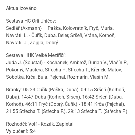
Aktualizováno.
Sestava HC Orli Uničov:
Sedlář (Axmann) – Paška, Kolovratník, Fryč, Murla,
Navrátil L. - Čuřík, Duba, Beier, Sršeň, Vrána, Korhoň,
Navrátil J., Žajgla, Dobrý.
Sestava HHK Velké Meziříčí:
Juda J. (Šoustal) - Kochánek, Ambrož, Burian V., Vlašín P.,
Pokorný, Maštera, Střecha F., Střecha T., Křenek, Matov,
Sobotka, Krča, Bula, Pejchal, Rozmarín, Vlašín M.
Branky: 05:33 Čuřík (Paška, Duba), 09:15 Sršeň (Korhoň,
Duba), 14:47 Duba (Korhoň, Sršeň), 16:42 Sršeň (Duba,
Korhoň), 46:11 Fryč (Dobrý, Čuřík) - 18:41 Krča (Pejchal),
21:55 Střecha T. (Střecha F.), 29:13 Střecha T. (Střecha F.)
Rozhodčí: Volf - Kozák, Zapletal
Vyloučení: 5:4