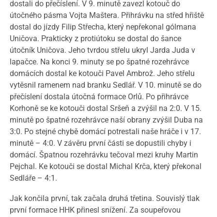
dostali do přečíslení. V 9. minutě zavezl kotouč do
útočného pásma Vojta Maštera. Přihrávku na střed hřiště
dostal do jízdy Filip Střecha, který nepřekonal gólmana
Uničova. Prakticky z protiútoku se dostal do šance
útočník Uničova. Jeho tvrdou střelu ukryl Jarda Juda v
lapačce. Na konci 9. minuty se po špatné rozehrávce
domácích dostal ke kotouči Pavel Ambrož. Jeho střelu
vytěsnil ramenem nad branku Sedlář. V 10. minutě se do
přečíslení dostala útočná formace Orlů. Po přihrávce
Korhoně se ke kotouči dostal Sršeň a zvýšil na 2:0. V 15.
minutě po špatné rozehrávce naší obrany zvýšil Duba na
3:0. Po stejné chybě domácí potrestali naše hráče i v 17.
minutě – 4:0. V závěru první části se dopustili chyby i
domácí. Špatnou rozehrávku tečoval mezi kruhy Martin
Pejchal. Ke kotouči se dostal Michal Krča, který překonal
Sedláře – 4:1.
Jak končila první, tak začala druhá třetina. Souvislý tlak
první formace HHK přinesl snížení. Za soupeřovou