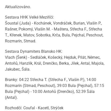
Aktualizováno.
Sestava HHK Velké Meziříčí:
Šoustal (Juda) - Kochánek, Vondráček, Burian, Vlašín P.,
Rašner, Pokorný, Vlašín M. - Maštera, Střecha F., Střecha
T., Křenek, Matov, Sobotka, Krča, Bula, Pejchal, Peschout,
Rozmarín, Strnad.
Sestava Dynamiters Blansko HK:
Vlach (Šenk) - Sedláček, Košecký, Hejduk, Pilát, Němec,
Antoňů, Hanzlík, Král, Drenčko, Berka, Jílek, Antal, Majola,
Jakubec, Šála.
Branky: 04:22 Střecha T. (Střecha F., Vlašín P.), 14:00
Rozmarín (Strnad, Peschout), 39:03 Bula (Pejchal), 57:15
Bula (Pejchal) - 10:00 Antoňů (Drenčko), 52:39 Šála
(Antal).
Rozhodčí: Coufal - Kacetl, Strýček