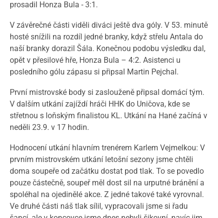
prosadil Honza Bula - 3:1.
V závěrečné části viděli diváci ještě dva góly. V 53. minutě
hosté snížili na rozdíl jedné branky, když střelu Antala do
naší branky dorazil Šála. Konečnou podobu výsledku dal,
opět v přesilové hře, Honza Bula – 4:2. Asistenci u
posledního gólu zápasu si připsal Martin Pejchal.
První mistrovské body si zaslouženě připsal domácí tým.
V dalším utkání zajíždí hráči HHK do Uničova, kde se
střetnou s loňským finalistou KL. Utkání na Hané začíná v
neděli 23.9. v 17 hodin.
Hodnocení utkání hlavním trenérem Karlem Vejmelkou: V
prvním mistrovském utkání letošní sezony jsme chtěli
doma soupeře od začátku dostat pod tlak. To se povedlo
pouze částečně, soupeř měl dost sil na urputné bránění a
spoléhal na ojedinělé akce. Z jedné takové také vyrovnal.
Ve druhé části náš tlak sílil, vypracovali jsme si řadu
šancí, ale v koncovce jsme dnes nebyli šikovní, navíc jim