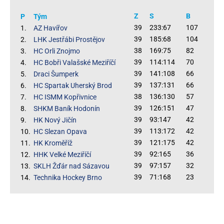
Z
S
B
P
Tým
39
233:67
107
1.
AZ Havířov
39
185:68
104
2.
LHK Jestřábi Prostějov
38
169:75
82
3.
HC Orli Znojmo
39
114:114
70
4.
HC Bobři Valašské Meziříčí
39
141:108
66
5.
Draci Šumperk
39
137:131
66
6.
HC Spartak Uherský Brod
38
136:130
57
7.
HC ISMM Kopřivnice
39
126:151
47
8.
SHKM Baník Hodonín
39
93:147
42
9.
HK Nový Jičín
39
113:172
42
10.
HC Slezan Opava
39
121:175
42
11.
HK Kroměříž
39
92:165
36
12.
HHK Velké Meziříčí
39
97:157
32
13.
SKLH Žďár nad Sázavou
39
71:168
23
14.
Technika Hockey Brno