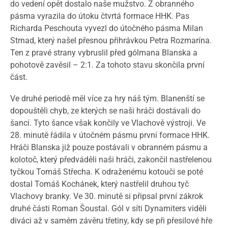
do vedení opět dostalo naše mužstvo. Z obranného
pásma vyrazila do útoku čtvrtá formace HHK. Pas
Richarda Peschouta vyvezl do útočného pásma Milan
Strnad, který našel přesnou přihrávkou Petra Rozmarína.
Ten z pravé strany vybruslil před gólmana Blanska a
pohotově zavěsil – 2:1. Za tohoto stavu skončila první
část.
Ve druhé periodě měl více za hry náš tým. Blanenští se
dopouštěli chyb, ze kterých se naši hráči dostávali do
šancí. Tyto šance však končily ve Vlachově výstroji. Ve
28. minutě řádila v útočném pásmu první formace HHK.
Hráči Blanska již pouze postávali v obranném pásmu a
kolotoč, který předváděli naši hráči, zakončil nastřelenou
tyčkou Tomáš Střecha. K odraženému kotouči se poté
dostal Tomáš Kochánek, který nastřelil druhou tyč
Vlachovy branky. Ve 30. minutě si připsal první zákrok
druhé části Roman Šoustal. Gól v síti Dynamiters viděli
diváci až v samém závěru třetiny, kdy se při přesilové hře