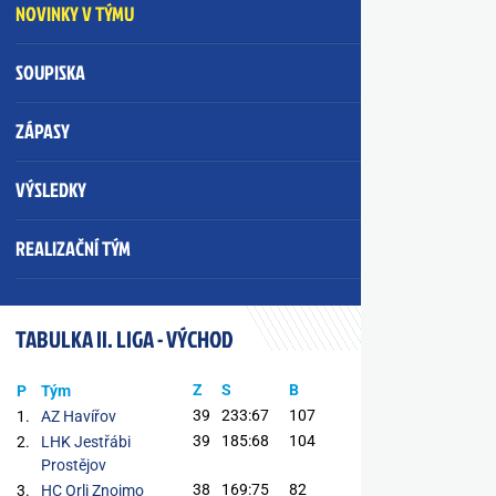
NOVINKY V TÝMU
SOUPISKA
ZÁPASY
VÝSLEDKY
REALIZAČNÍ TÝM
TABULKA II. LIGA - VÝCHOD
Z
S
B
P
Tým
39
233:67
107
1.
AZ Havířov
39
185:68
104
2.
LHK Jestřábi
Prostějov
38
169:75
82
3.
HC Orli Znojmo