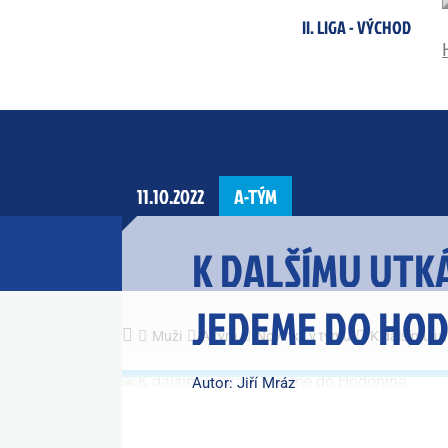
II. LIGA - VÝCHOD
11.10.2022
A-TÝM
K DALŠÍMU UTK
JEDEME DO HO
Muži
A tým
Novinky v týmu
K dalšímu u
Autor: Jiří Mráz