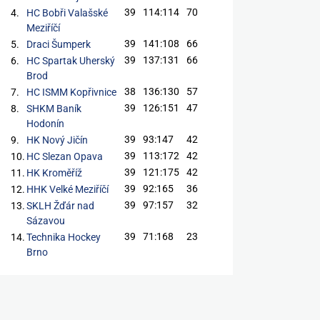
39
114:114
70
4.
HC Bobři Valašské
Meziříčí
39
141:108
66
5.
Draci Šumperk
39
137:131
66
6.
HC Spartak Uherský
Brod
38
136:130
57
7.
HC ISMM Kopřivnice
39
126:151
47
8.
SHKM Baník
Hodonín
39
93:147
42
9.
HK Nový Jičín
39
113:172
42
10.
HC Slezan Opava
39
121:175
42
11.
HK Kroměříž
39
92:165
36
12.
HHK Velké Meziříčí
39
97:157
32
13.
SKLH Žďár nad
Sázavou
39
71:168
23
14.
Technika Hockey
Brno