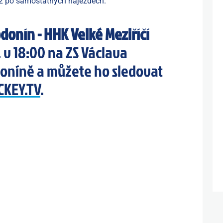
2 po samostatných nájezdech.
onín - HHK Velké Meziříčí
. v 18:00 na ZS Václava
níně a můžete ho sledovat
CKEY.TV
.