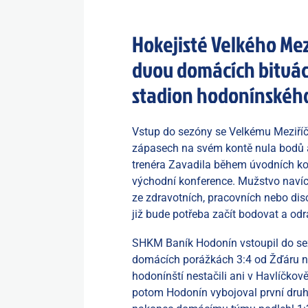
Hokejisté Velkého Mezi
dvou domácích bitvách
stadion hodonínskéh
Vstup do sezóny se Velkému Meziříč
zápasech na svém kontě nula bodů a 
trenéra Zavadila během úvodních kol 
východní konference. Mužstvo navíc 
ze zdravotních, pracovních nebo dis
již bude potřeba začít bodovat a odr
SHKM Baník Hodonín vstoupil do sez
domácích porážkách 3:4 od Žďáru n
hodonínští nestačili ani v Havlíčko
potom Hodonín vybojoval první druh