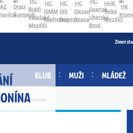
Zimní st
KLUB
MUŽI
MLÁDEŽ
ÁNÍ
DONÍNA
tkání jedeme do Hodonína