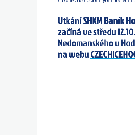
nakonec domácímu týmu podlehl 1:
Utkání
SHKM Baník Hod
začíná ve středu 12.10
Nedomanského v Hodo
na webu
CZECHICEHO