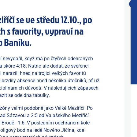
říčí se ve středu 12.10., po
 s favority, vypraví na
o Baníku.
í nevydařil, když má po čtyřech odehraných
skóre 4:18. Nutno ale dodat, že svěřenci
narazili hned na trojici velkých favoritů
brzdily absence hned několika útočníků, ať už
ciplinárních důvodů. V následujících zápasech
azit se ode dna tabulky.
óny velmi podobně jako Velké Meziříčí. Po
ad Sázavou a 2:5 od Valašského Meziříčí
vě Brodě - 1:6. V posledním odehraném kole
oligový bod na ledě Nového Jičína, kde