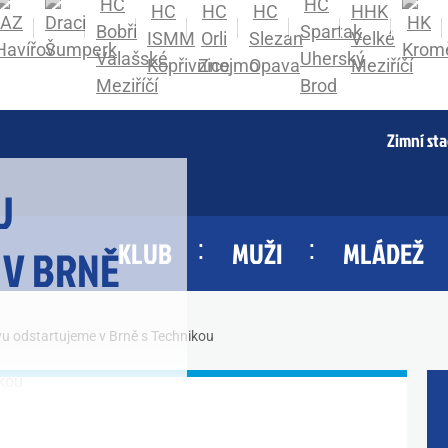
Zimní st
U
KLUB
MUŽI
MLÁDEŽ
 V BRNĚ
vu odstartujeme v Brně s Technikou