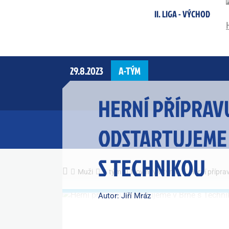
II. LIGA - VÝCHOD
29.8.2023
A-TÝM
HERNÍ PŘÍPRAV
ODSTARTUJEME
S TECHNIKOU
Muži
A tým
Novinky v týmu
Herní přípra
Autor: Jiří Mráz