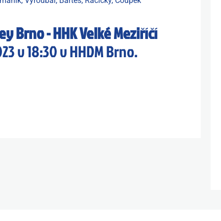
omaník, Vyroubal, Bartes, Račický, Čoupek
y Brno - HHK Velké Meziříčí
023 v 18:30 v HHDM Brno.