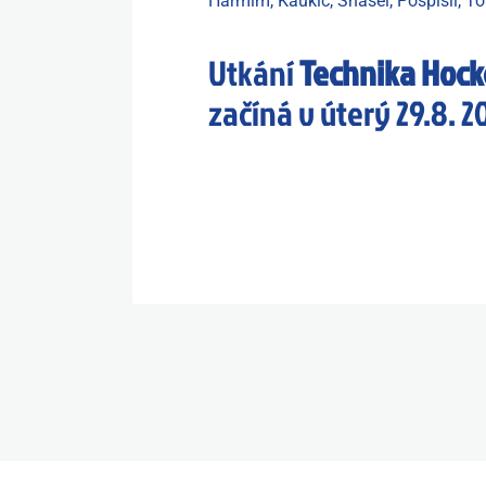
Harmim, Kaukič, Snášel, Pospíšil, T
Utkání
Technika Hocke
začíná v úterý 29.8. 2