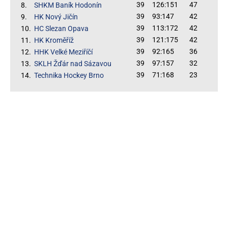
39
126:151
47
8.
SHKM Baník Hodonín
39
93:147
42
9.
HK Nový Jičín
39
113:172
42
10.
HC Slezan Opava
39
121:175
42
11.
HK Kroměříž
39
92:165
36
12.
HHK Velké Meziříčí
39
97:157
32
13.
SKLH Žďár nad Sázavou
39
71:168
23
14.
Technika Hockey Brno