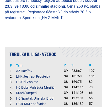
autobus pro fanoušky. Odjezd autobusu bude v
sobotu
23.3. ve 13:00 od zimního stadionu
. Cena 250 Kč, platba
při registraci.
Registrace účastníků do středy 20.3. v
restauraci Sport klub „NA ZIMÁKU".
TABULKA II. LIGA - VÝCHOD
Z
S
B
P
Tým
39
233:67
107
1.
AZ Havířov
39
185:68
104
2.
LHK Jestřábi Prostějov
38
169:75
82
3.
HC Orli Znojmo
39
114:114
70
4.
HC Bobři Valašské Meziříčí
39
141:108
66
5.
Draci Šumperk
39
137:131
66
6.
HC Spartak Uherský Brod
38
136:130
57
7.
HC ISMM Kopřivnice