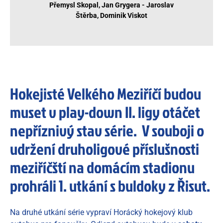
Přemysl Skopal, Jan Grygera - Jaroslav
Štěrba, Dominik Viskot
Hokejisté Velkého Meziříčí budou
muset v play-down II. ligy otáčet
nepříznivý stav série. V souboji o
udržení druholigové příslušnosti
meziříčští na domácím stadionu
prohráli 1. utkání s buldoky z Řisut.
Na druhé utkání série vypraví Horácký hokejový klub