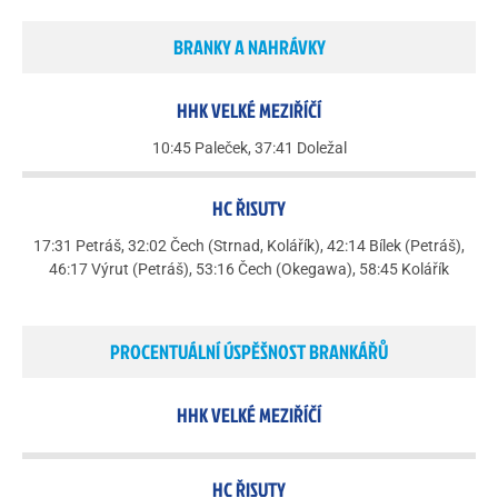
BRANKY A NAHRÁVKY
HHK VELKÉ MEZIŘÍČÍ
10:45 Paleček, 37:41 Doležal
HC ŘISUTY
17:31 Petráš, 32:02 Čech (Strnad, Kolářík), 42:14 Bílek (Petráš),
46:17 Výrut (Petráš), 53:16 Čech (Okegawa), 58:45 Kolářík
PROCENTUÁLNÍ ÚSPĚŠNOST BRANKÁŘŮ
HHK VELKÉ MEZIŘÍČÍ
HC ŘISUTY