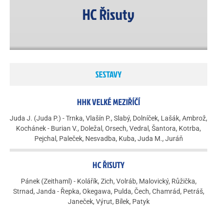
HC Řisuty
SESTAVY
HHK VELKÉ MEZIŘÍČÍ
Juda J. (Juda P.) - Trnka, Vlašín P., Slabý, Dolníček, Lašák, Ambrož,
Kochánek - Burian V., Doležal, Orsech, Vedral, Šantora, Kotrba,
Pejchal, Paleček, Nesvadba, Kuba, Juda M., Juráň
HC ŘISUTY
Pánek (Zeithaml) - Kolářík, Zich, Volráb, Malovický, Růžička,
Strnad, Janda - Řepka, Okegawa, Pulda, Čech, Chamrád, Petráš,
Janeček, Výrut, Bílek, Patyk