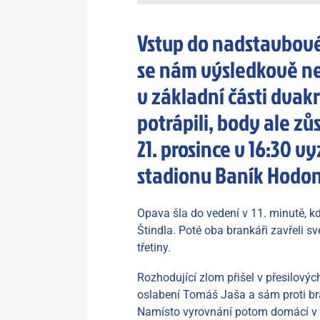
Vstup do nadstavbové
se nám výsledkově ne
v základní části dvakr
potrápili, body ale zů
21. prosince v 16:30
stadionu Baník Hodon
Opava šla do vedení v 11. minutě, k
Štindla. Poté oba brankáři zavřeli s
třetiny.
Rozhodující zlom přišel v přesilovýc
oslabení Tomáš Jaša a sám proti bra
Namísto vyrovnání potom domácí v da