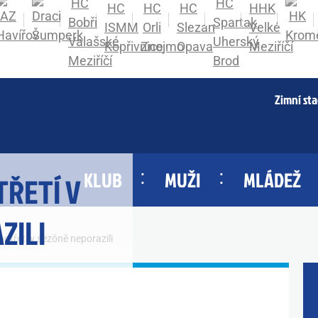
Zimní st
KLUB
MUŽI
MLÁDEŽ
TŘETÍ V
ZILI
otřetí v sezóně neporazili