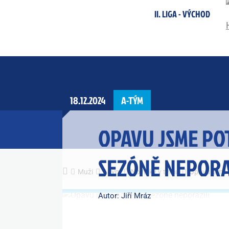
II. LIGA - VÝCHOD
18.12.2024
A-TÝM
OPAVU JSME PO
SEZÓNĚ NEPORA
Muži
A tým
Novinky v týmu
Opavu jsme p
Autor: Jiří Mráz