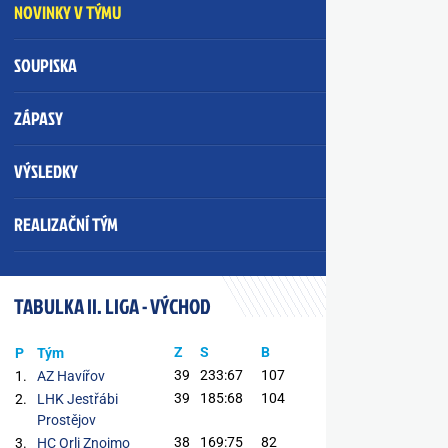
NOVINKY V TÝMU
SOUPISKA
ZÁPASY
VÝSLEDKY
REALIZAČNÍ TÝM
TABULKA II. LIGA - VÝCHOD
Z
S
B
P
Tým
39
233:67
107
1.
AZ Havířov
39
185:68
104
2.
LHK Jestřábi
Prostějov
38
169:75
82
3.
HC Orli Znojmo