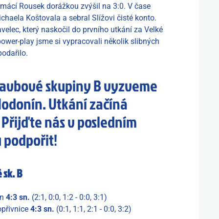
 domácí Rousek dorážkou zvýšil na 3:0. V čase
chaela Koštovala a sebral Slížovi čisté konto.
avelec, který naskočil do prvního utkání za Velké
power-play jsme si vypracovali několik slibných
podařilo.
tavbové skupiny B vyzveme
 Hodonín. Utkání začíná
. Přijďte nás v posledním
u podpořit!
 sk. B
ín
4:3 sn.
(2:1, 0:0, 1:2 - 0:0, 3:1)
přivnice
4:3 sn.
(0:1, 1:1, 2:1 - 0:0, 3:2)