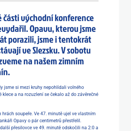
 části východní konference
vydařil. Opavu, kterou jsme
át porazili, jsme i tentokrát
stávají ve Slezsku. V sobotu
 vyzveme na našem zimním
ín.
dy jsme si mezi kruhy nepohlídali volného
vé klece a na rozuzlení se čekalo až do závěrečné
h hrách soupeře. Ve 47. minutě ujel ve vlastním
nkáři Opavy o pár centimetrů přestřelil.
lší přesilovce ve 49. minutě odskočili na 2:0 a