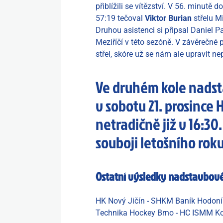
přiblížili se vítězství. V 56. minutě
57:19 tečoval
Viktor Burian
střelu Mi
Druhou asistenci si připsal Daniel P
Meziříčí v této sezóně. V závěrečné 
střel, skóre už se nám ale upravit ne
Ve druhém kole nads
v sobotu 21. prosince
netradičně již v 16:30
souboji letošního rok
Ostatní výsledky nadstavbové
HK Nový Jičín - SHKM Baník Hodon
Technika Hockey Brno - HC ISMM Ko