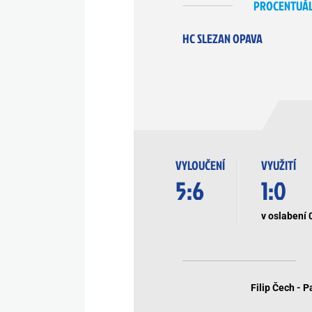
PROCENTUÁL
HC SLEZAN OPAVA
VYLOUČENÍ
VYUŽITÍ
5:6
1:0
v oslabení 
Filip Čech - P