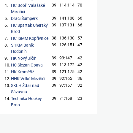
39
114:114
70
4.
HC Bobři Valašské
Meziříčí
39
141:108
66
5.
Draci Šumperk
39
137:131
66
6.
HC Spartak Uherský
Brod
38
136:130
57
7.
HC ISMM Kopřivnice
39
126:151
47
8.
SHKM Baník
Hodonín
39
93:147
42
9.
HK Nový Jičín
39
113:172
42
10.
HC Slezan Opava
39
121:175
42
11.
HK Kroměříž
39
92:165
36
12.
HHK Velké Meziříčí
39
97:157
32
13.
SKLH Žďár nad
Sázavou
39
71:168
23
14.
Technika Hockey
Brno