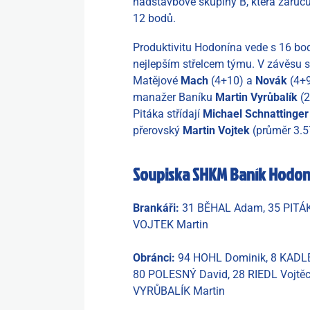
nadstavbové skupiny B, která zaruču
12 bodů.
Produktivitu Hodonína vede s 16 bo
nejlepším střelcem týmu. V závěsu 
Matějové
Mach
(4+10) a
Novák
(4+9
manažer Baníku
Martin Vyrůbalík
(2
Pitáka střídají
Michael Schnattinger
přerovský
Martin Vojtek
(průměr 3.5
Soupiska SHKM Baník Hodon
Brankáři:
31 BĚHAL Adam, 35 PITÁK
VOJTEK Martin
Obránci:
94 HOHL Dominik, 8 KADLE
80 POLESNÝ David, 28 RIEDL Vojtěc
VYRŮBALÍK Martin