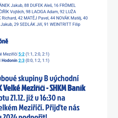
ÁNEK Jakub, 88 DUFEK Aleš, 16 FRÖMEL
ČIŘÍK Vojtěch, 98 LACIGA Adam, 92 LUŽA
Richard, 42 MATĚJ Pavel, 44 NOVÁK Matěj, 40
Jakub, 29 SEDLÁK Jiří, 91 WEINTRITT Filip
zóně
é Meziříčí
5:2
(1:1, 2:0, 2:1)
 Hodonín
2:3
(0:0, 1:2, 1:1)
avbové skupiny B východní
 Velké Meziříčí - SHKM Baník
u 21.12. již v 16:30 na
lkém Meziříčí. Přijďte nás
 2024 podpořit!