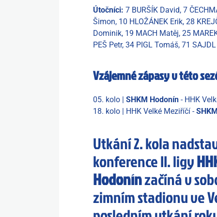
Útočníci:
7 BURŠÍK David, 7 ČECHM
Šimon, 10 HLOŽÁNEK Erik, 28 KREJ
Dominik, 19 MACH Matěj, 25 MAREK 
PEŠ Petr, 34 PIGL Tomáš, 71 SAJDL 
Vzájemné zápasy v této se
05. kolo |
SHKM Hodonín
- HHK Velk
18. kolo | HHK Velké Meziříčí -
SHKM
Utkání 2. kola nadst
konference II. ligy
HHK
Hodonín
začíná v sobot
zimním stadionu ve Ve
posledním utkání roku