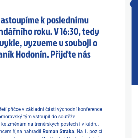
 nastoupíme k poslednímu
ndářního roku. V 16:30, tedy
vykle, vyzveme v souboji o
aník Hodonín. Přijďte nás
etí příčce v základní části východní konference
ihomoravský tým vstoupil do soutěže
 ke změnám na trenérských postech i v kádru.
ncem října nahradil
Roman Straka
. Na 1. pozici