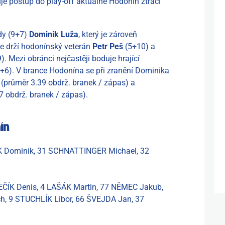
je postup do play-off aktuálně Hodonín ztrácí
dy (9+7)
Dominik Luža
, který je zároveň
se drží hodonínský veterán
Petr Peš
(5+10) a
). Mezi obránci nejčastěji boduje hrající
+6).
V brance Hodonína se při zranění Dominika
(průměr 3.39 obdrž. branek / zápas) a
7 obdrž. branek / zápas).
ín
 Dominik, 31 SCHNATTINGER Michael, 32
ČÍK Denis, 4 LAŠÁK Martin, 77 NĚMEC Jakub,
h, 9 STUCHLÍK Libor, 66 ŠVEJDA Jan, 37