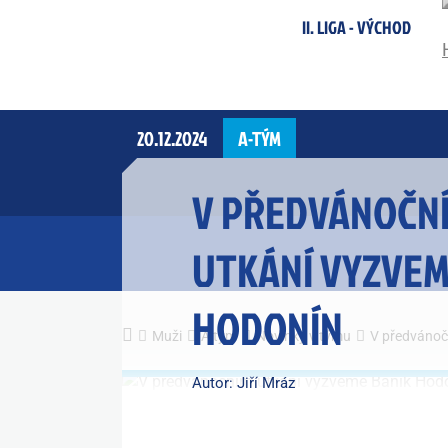
II. LIGA - VÝCHOD
20.12.2024
A-TÝM
V PŘEDVÁNOČN
UTKÁNÍ VYZVEM
HODONÍN
Muži
A tým
Novinky v týmu
V předvánoč
Autor: Jiří Mráz