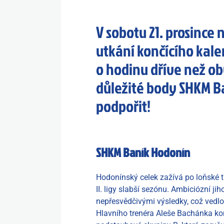
V sobotu 21. prosince
utkání končícího kale
o hodinu dříve než ob
důležité body SHKM B
podpořit!
SHKM Baník Hodonín
Hodonínský celek zažívá po loňské tř
II. ligy slabší sezónu. Ambiciózní j
nepřesvědčivými výsledky, což vedlo
Hlavního trenéra Aleše Bachánka ko