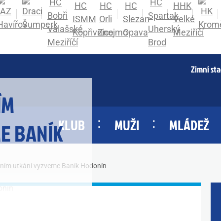
Zimní st
ÍM
KLUB
MUŽI
MLÁDEŽ
E BANÍK
ním utkání vyzveme Baník Hodonín