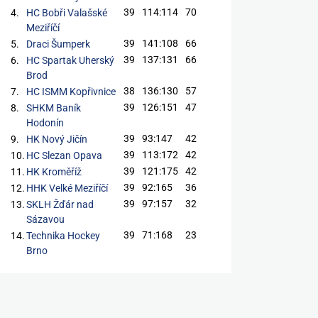
39
114:114
70
4.
HC Bobři Valašské
Meziříčí
39
141:108
66
5.
Draci Šumperk
39
137:131
66
6.
HC Spartak Uherský
Brod
38
136:130
57
7.
HC ISMM Kopřivnice
39
126:151
47
8.
SHKM Baník
Hodonín
39
93:147
42
9.
HK Nový Jičín
39
113:172
42
10.
HC Slezan Opava
39
121:175
42
11.
HK Kroměříž
39
92:165
36
12.
HHK Velké Meziříčí
39
97:157
32
13.
SKLH Žďár nad
Sázavou
39
71:168
23
14.
Technika Hockey
Brno