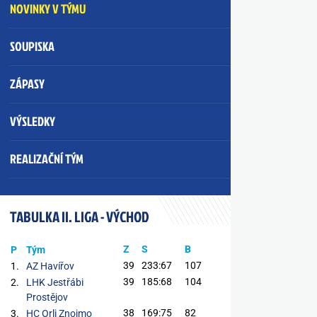
NOVINKY V TÝMU
SOUPISKA
ZÁPASY
VÝSLEDKY
REALIZAČNÍ TÝM
TABULKA II. LIGA - VÝCHOD
Z
S
B
P
Tým
39
233:67
107
1.
AZ Havířov
39
185:68
104
2.
LHK Jestřábi
Prostějov
38
169:75
82
3.
HC Orli Znojmo