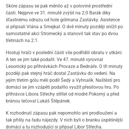
Skóre zápasu se pak měnilo až v polovině prostřední
části. Nejprve ve 31. minutě zvýšil na 2:0 Barák díky
šťastnému odrazu od hole gólmana Zastávky. Asistence
si připsali Vrána a Smejkal. O dvě minuty později snížil po
samostatné akci Stromecký a stanovil tak stav po dvou
třetinách na 2:1.
Hostují hráči v poslední části vše podřídili obratu v utkání.
A ten se jim také podařil. Ve 47. minutě vyrovnal
Lesonický po přihrávkách Provaze a Bednáře. O tři minuty
později pak stejný hráč dostal Zastávku do vedení. Na
jejím třetím gólu měli podíl Šedý a Vyhnalík. Naštěstí pro
domácí se jim vzápětí podařilo využít přesilovou hru. Po
přihrávce Libora Střechy střílel od modré Pokorný a před
bránou tečoval Lukáš Štěpánek.
K rozhodnutí zápasu pak nepomohlo ani prodloužení a
tak přišly na řadu nájezdy. V nich byli o branku úspěšnější
domácí a tu rozhodující si připsal Libor Střecha.