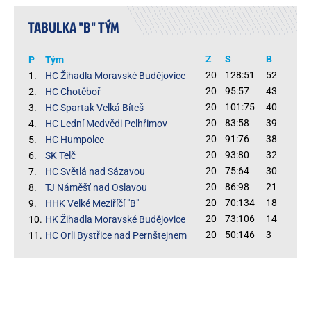
TABULKA "B" TÝM
Z
S
B
P
Tým
20
128:51
52
1.
HC Žihadla Moravské Budějovice
20
95:57
43
2.
HC Chotěboř
20
101:75
40
3.
HC Spartak Velká Bíteš
20
83:58
39
4.
HC Lední Medvědi Pelhřimov
20
91:76
38
5.
HC Humpolec
20
93:80
32
6.
SK Telč
20
75:64
30
7.
HC Světlá nad Sázavou
20
86:98
21
8.
TJ Náměšť nad Oslavou
20
70:134
18
9.
HHK Velké Meziříčí "B"
20
73:106
14
10.
HK Žihadla Moravské Budějovice
20
50:146
3
11.
HC Orli Bystřice nad Pernštejnem