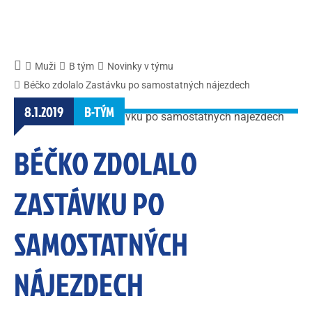
Muži
B tým
Novinky v týmu
Béčko zdolalo Zastávku po samostatných nájezdech
8.1.2019
B-TÝM
BÉČKO ZDOLALO
ZASTÁVKU PO
SAMOSTATNÝCH
NÁJEZDECH