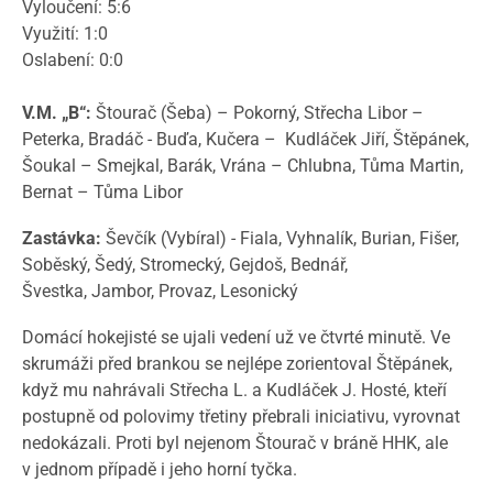
Vyloučení: 5:6
Využití: 1:0
Oslabení: 0:0
V.M. „B“:
Štourač (Šeba) – Pokorný, Střecha Libor –
Peterka, Bradáč - Buďa, Kučera – Kudláček Jiří, Štěpánek,
Šoukal – Smejkal, Barák, Vrána – Chlubna, Tůma Martin,
Bernat – Tůma Libor
Zastávka:
Ševčík (Vybíral) - Fiala, Vyhnalík, Burian, Fišer,
Soběský, Šedý, Stromecký, Gejdoš, Bednář,
Švestka, Jambor, Provaz, Lesonický
Domácí hokejisté se ujali vedení už ve čtvrté minutě. Ve
skrumáži před brankou se nejlépe zorientoval Štěpánek,
když mu nahrávali Střecha L. a Kudláček J. Hosté, kteří
postupně od polovimy třetiny přebrali iniciativu, vyrovnat
nedokázali. Proti byl nejenom Štourač v bráně HHK, ale
v jednom případě i jeho horní tyčka.