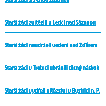
Starší žáci zvítězili v Ledči nad Sázavou
Starší žáci neudrželi vedení nad Žďárem
Starší žáci v Třebíči ubránili těsný náskok
Starší žáci vydřeli vítězství v Bystřici n. P.