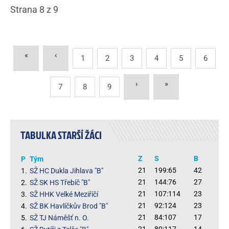
Strana 8 z 9
«
‹
1
2
3
4
5
6
›
»
7
8
9
TABULKA STARŠÍ ŽÁCI
Z
S
B
P
Tým
21
199:65
42
1.
SŽ HC Dukla Jihlava "B"
21
144:76
27
2.
SŽ SK HS Třebíč "B"
21
107:114
23
3.
SŽ HHK Velké Meziříčí
21
92:124
23
4.
SŽ BK Havlíčkův Brod "B"
21
84:107
17
5.
SŽ TJ Náměšť n. O.