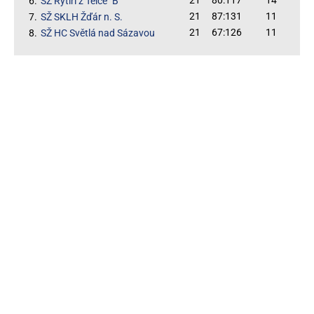
21
80:117
14
6.
SŽ Rytíři z Telče "B"
21
87:131
11
7.
SŽ SKLH Žďár n. S.
21
67:126
11
8.
SŽ HC Světlá nad Sázavou