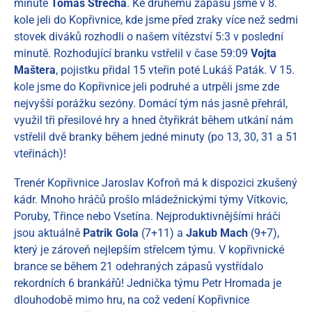
minutě
Tomáš Střecha
. Ke druhému zápasu jsme v 8.
kole jeli do Kopřivnice, kde jsme před zraky více než sedmi
stovek diváků rozhodli o našem vítězství 5:3 v poslední
minutě. Rozhodující branku vstřelil v čase 59:09
Vojta
Maštera
, pojistku přidal 15 vteřin poté Lukáš Paták. V 15.
kole jsme do Kopřivnice jeli podruhé a utrpěli jsme zde
nejvyšší porážku sezóny. Domácí tým nás jasně přehrál,
využil tři přesilové hry a hned čtyřikrát během utkání nám
vstřelil dvě branky během jedné minuty (po 13, 30, 31 a 51
vteřinách)!
Trenér Kopřivnice Jaroslav Kofroň má k dispozici zkušený
kádr. Mnoho hráčů prošlo mládežnickými týmy Vítkovic,
Poruby, Třince nebo Vsetína. Nejproduktivnějšími hráči
jsou aktuálně
Patrik Gola
(7+11) a
Jakub Mach
(9+7),
který je zároveň nejlepším střelcem týmu. V kopřivnické
brance se během 21 odehraných zápasů vystřídalo
rekordních 6 brankářů! Jednička týmu Petr Hromada je
dlouhodobě mimo hru, na což vedení Kopřivnice