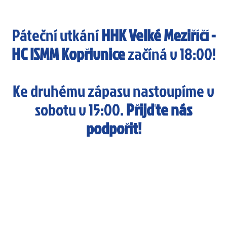
Páteční utkání
HHK Velké Meziříčí -
HC ISMM Kopřivnice
začíná v 18:00!
Ke druhému zápasu nastoupíme v
sobotu v 15:00.
Přijďte nás
podpořit!