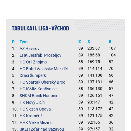
TABULKA II. LIGA - VÝCHOD
Z
S
B
P
Tým
39
233:67
107
1.
AZ Havířov
39
185:68
104
2.
LHK Jestřábi Prostějov
38
169:75
82
3.
HC Orli Znojmo
39
114:114
70
4.
HC Bobři Valašské Meziříčí
39
141:108
66
5.
Draci Šumperk
39
137:131
66
6.
HC Spartak Uherský Brod
38
136:130
57
7.
HC ISMM Kopřivnice
39
126:151
47
8.
SHKM Baník Hodonín
39
93:147
42
9.
HK Nový Jičín
39
113:172
42
10.
HC Slezan Opava
39
121:175
42
11.
HK Kroměříž
39
92:165
36
12.
HHK Velké Meziříčí
39
97:157
32
13.
SKLH Žďár nad Sázavou