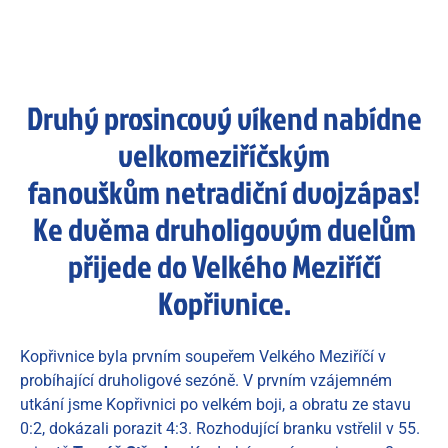
Druhý prosincový víkend nabídne
velkomeziříčským
fanouškům netradiční dvojzápas!
Ke dvěma druholigovým duelům
přijede do Velkého Meziříčí
Kopřivnice.
Kopřivnice byla prvním soupeřem Velkého Meziříčí v
probíhající druholigové sezóně. V prvním vzájemném
utkání jsme Kopřivnici po velkém boji, a obratu ze stavu
0:2, dokázali porazit 4:3. Rozhodující branku vstřelil v 55.