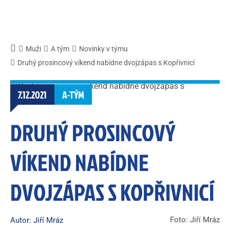
Muži
A tým
Novinky v týmu
Druhý prosincový víkend nabídne dvojzápas s Kopřivnicí
7.12.2021
A-TÝM
DRUHÝ PROSINCOVÝ
VÍKEND NABÍDNE
DVOJZÁPAS S KOPŘIVNICÍ
Foto: Jiří Mráz
Autor: Jiří Mráz