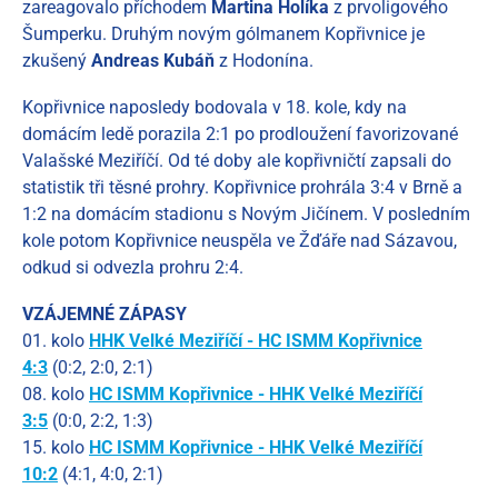
zareagovalo příchodem
Martina Holíka
z prvoligového
Šumperku. Druhým novým gólmanem Kopřivnice je
zkušený
Andreas Kubáň
z Hodonína.
Kopřivnice naposledy bodovala v 18. kole, kdy na
domácím ledě porazila 2:1 po prodloužení favorizované
Valašské Meziříčí. Od té doby ale kopřivničtí zapsali do
statistik tři těsné prohry. Kopřivnice prohrála 3:4 v Brně a
1:2 na domácím stadionu s Novým Jičínem. V posledním
kole potom Kopřivnice neuspěla ve Žďáře nad Sázavou,
odkud si odvezla prohru 2:4.
VZÁJEMNÉ ZÁPASY
01. kolo
HHK Velké Meziříčí - HC ISMM Kopřivnice
4:3
(0:2, 2:0, 2:1)
08. kolo
HC ISMM Kopřivnice - HHK Velké Meziříčí
3:5
(0:0, 2:2, 1:3)
15. kolo
HC ISMM Kopřivnice - HHK Velké Meziříčí
10:2
(4:1, 4:0, 2:1)