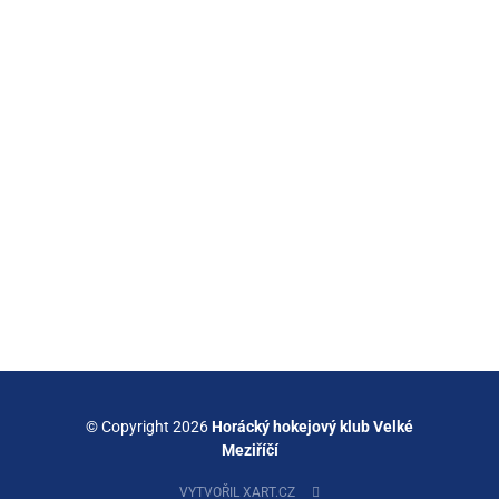
© Copyright 2026
Horácký hokejový klub Velké
Meziříčí
VYTVOŘIL XART.CZ