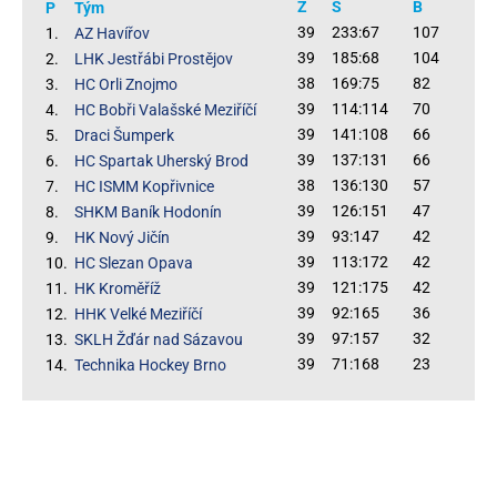
Z
S
B
P
Tým
39
233:67
107
1.
AZ Havířov
39
185:68
104
2.
LHK Jestřábi Prostějov
38
169:75
82
3.
HC Orli Znojmo
39
114:114
70
4.
HC Bobři Valašské Meziříčí
39
141:108
66
5.
Draci Šumperk
39
137:131
66
6.
HC Spartak Uherský Brod
38
136:130
57
7.
HC ISMM Kopřivnice
39
126:151
47
8.
SHKM Baník Hodonín
39
93:147
42
9.
HK Nový Jičín
39
113:172
42
10.
HC Slezan Opava
39
121:175
42
11.
HK Kroměříž
39
92:165
36
12.
HHK Velké Meziříčí
39
97:157
32
13.
SKLH Žďár nad Sázavou
39
71:168
23
14.
Technika Hockey Brno