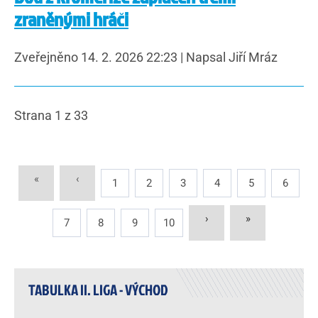
zraněnými hráči
Zveřejněno 14. 2. 2026 22:23
|
Napsal Jiří Mráz
Strana 1 z 33
«
‹
1
2
3
4
5
6
›
»
7
8
9
10
TABULKA II. LIGA - VÝCHOD