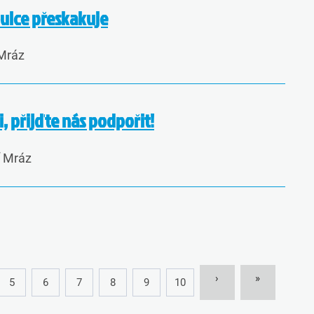
bulce přeskakuje
 Mráz
, přijďte nás podpořit!
í Mráz
›
»
5
6
7
8
9
10