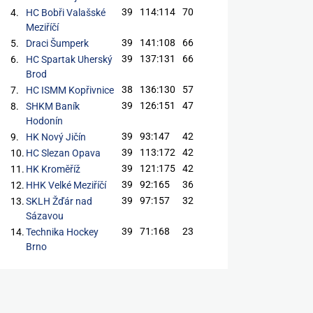
39
114:114
70
4.
HC Bobři Valašské
Meziříčí
39
141:108
66
5.
Draci Šumperk
39
137:131
66
6.
HC Spartak Uherský
Brod
38
136:130
57
7.
HC ISMM Kopřivnice
39
126:151
47
8.
SHKM Baník
Hodonín
39
93:147
42
9.
HK Nový Jičín
39
113:172
42
10.
HC Slezan Opava
39
121:175
42
11.
HK Kroměříž
39
92:165
36
12.
HHK Velké Meziříčí
39
97:157
32
13.
SKLH Žďár nad
Sázavou
39
71:168
23
14.
Technika Hockey
Brno