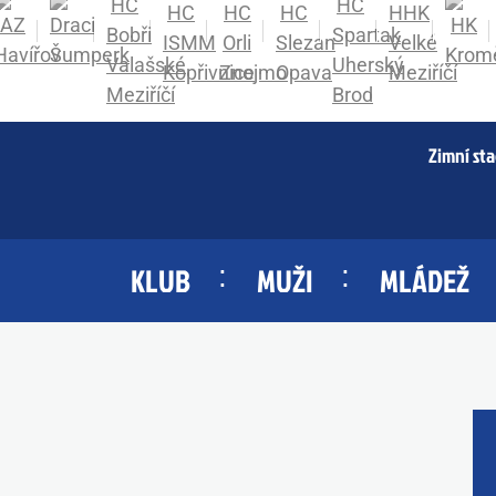
Zimní st
KLUB
MUŽI
MLÁDEŽ