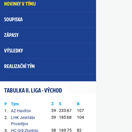
NOVINKY V TÝMU
SOUPISKA
ZÁPASY
VÝSLEDKY
REALIZAČNÍ TÝM
TABULKA II. LIGA - VÝCHOD
Z
S
B
P
Tým
39
233:67
107
1.
AZ Havířov
39
185:68
104
2.
LHK Jestřábi
Prostějov
38
169:75
82
3.
HC Orli Znojmo