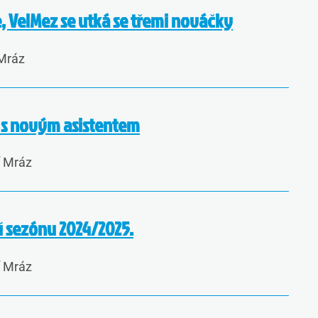
že, VelMez se utká se třemi nováčky
 Mráz
u s novým asistentem
í Mráz
í sezónu 2024/2025.
í Mráz