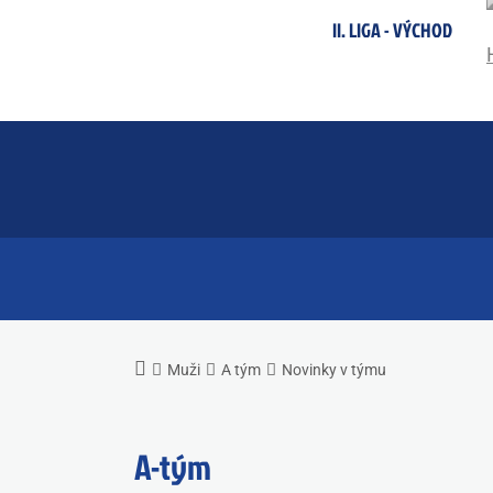
II. LIGA - VÝCHOD
Muži
A tým
Novinky v týmu
A-tým