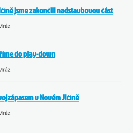
íně jsme zakončili nadstavbovou část
 Mráz
íříme do play-down
 Mráz
vojzápasem v Novém Jičíně
 Mráz