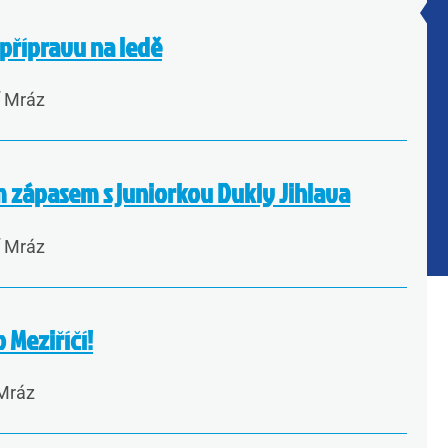
 přípravu na ledě
í Mráz
 zápasem s juniorkou Dukly Jihlava
í Mráz
 Meziříčí!
 Mráz