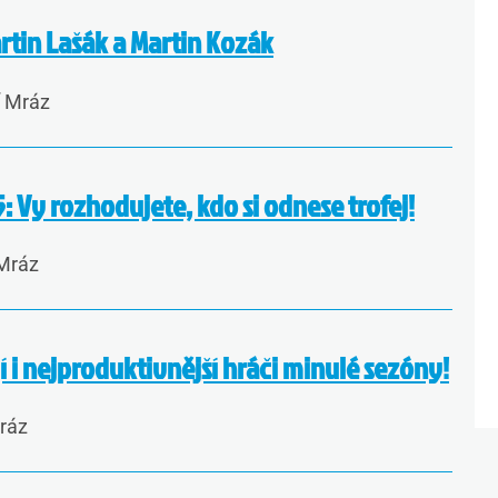
rtin Lašák a Martin Kozák
í Mráz
 Vy rozhodujete, kdo si odnese trofej!
 Mráz
í i nejproduktivnější hráči minulé sezóny!
Mráz