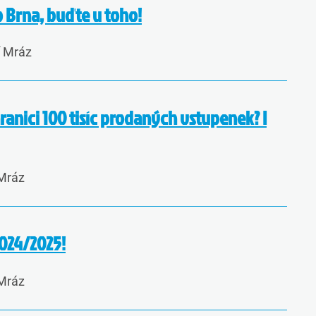
 Brna, buďte u toho!
í Mráz
hranici 100 tisíc prodaných vstupenek? I
 Mráz
024/2025!
 Mráz