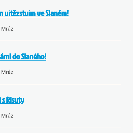
 vítězstvím ve Slaném!
í Mráz
námi do Slaného!
í Mráz
 s Řisuty
í Mráz