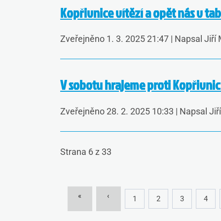
Kopřivnice vítězí a opět nás v ta
Zveřejněno 1. 3. 2025 21:47
|
Napsal Jiří
V sobotu hrajeme proti Kopřivnici
Zveřejněno 28. 2. 2025 10:33
|
Napsal Jiř
Strana 6 z 33
«
‹
1
2
3
4