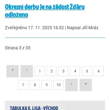
Okresní derby je na žádost Žďáru
odloženo
Zveřejněno 17. 11. 2025 16:32
|
Napsal Jiří Mráz
Strana 3 z 33
«
‹
1
2
3
4
5
6
›
»
7
8
9
10
TABULKA II. LIGA - VÝCHOD