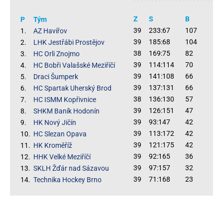
Z
S
B
P
Tým
39
233:67
107
1.
AZ Havířov
39
185:68
104
2.
LHK Jestřábi Prostějov
38
169:75
82
3.
HC Orli Znojmo
39
114:114
70
4.
HC Bobři Valašské Meziříčí
39
141:108
66
5.
Draci Šumperk
39
137:131
66
6.
HC Spartak Uherský Brod
38
136:130
57
7.
HC ISMM Kopřivnice
39
126:151
47
8.
SHKM Baník Hodonín
39
93:147
42
9.
HK Nový Jičín
39
113:172
42
10.
HC Slezan Opava
39
121:175
42
11.
HK Kroměříž
39
92:165
36
12.
HHK Velké Meziříčí
39
97:157
32
13.
SKLH Žďár nad Sázavou
39
71:168
23
14.
Technika Hockey Brno