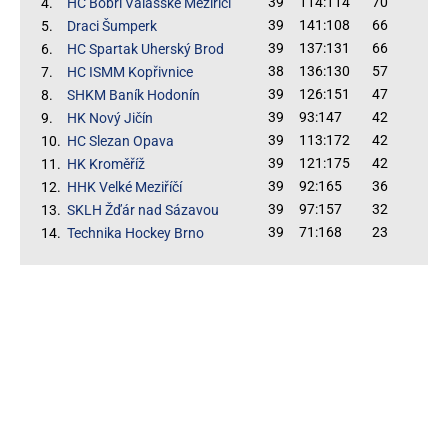
39
114:114
70
4.
HC Bobři Valašské Meziříčí
39
141:108
66
5.
Draci Šumperk
39
137:131
66
6.
HC Spartak Uherský Brod
38
136:130
57
7.
HC ISMM Kopřivnice
39
126:151
47
8.
SHKM Baník Hodonín
39
93:147
42
9.
HK Nový Jičín
39
113:172
42
10.
HC Slezan Opava
39
121:175
42
11.
HK Kroměříž
39
92:165
36
12.
HHK Velké Meziříčí
39
97:157
32
13.
SKLH Žďár nad Sázavou
39
71:168
23
14.
Technika Hockey Brno