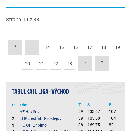
Strana 19 z 33
«
‹
14
15
16
17
18
19
›
»
20
21
22
23
TABULKA II. LIGA - VÝCHOD
Z
S
B
P
Tým
39
233:67
107
1.
AZ Havířov
39
185:68
104
2.
LHK Jestřábi Prostějov
38
169:75
82
3.
HC Orli Znojmo