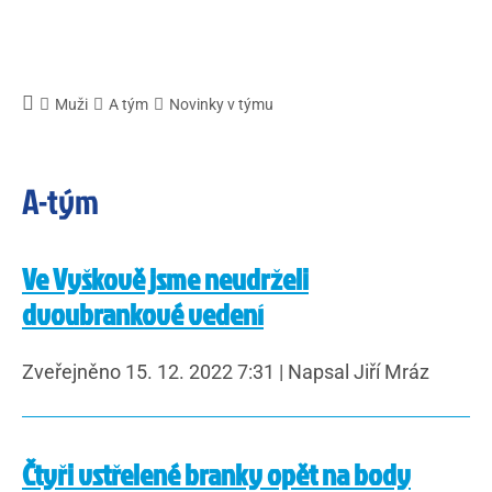
Muži
A tým
Novinky v týmu
A-tým
Ve Vyškově jsme neudrželi
dvoubrankové vedení
Zveřejněno 15. 12. 2022 7:31
|
Napsal Jiří Mráz
Čtyři vstřelené branky opět na body